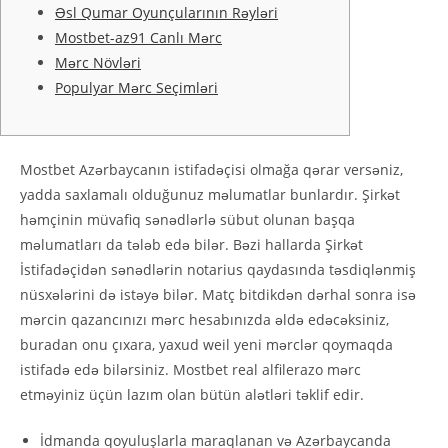
Əsl Qumar Oyunçularının Rəyləri
Mostbet-az91 Canlı Mərc
Mərc Növləri
Populyar Mərc Seçimləri
Mostbet Azərbaycanın istifadəçisi olmağa qərar versəniz,
yadda saxlamalı olduğunuz məlumatlar bunlardır. Şirkət
həmçinin müvafiq sənədlərlə sübut olunan başqa
məlumatları da tələb edə bilər. Bəzi hallarda Şirkət
İstifadəçidən sənədlərin notarius qaydasında təsdiqlənmiş
nüsxələrini də istəyə bilər. Matç bitdikdən dərhal sonra isə
mərcin qazancınızı mərc hesabınızda əldə edəcəksiniz,
buradan onu çıxara, yaxud weil yeni mərclər qoymaqda
istifadə edə bilərsiniz. Mostbet real alfilerazo mərc
etməyiniz üçün lazım olan bütün alətləri təklif edir.
İdmanda qoyuluşlarla maraqlanan və Azərbaycanda