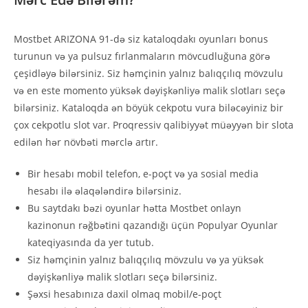
Mostbet ARIZONA 91-də siz kataloqdakı oyunları bonus
turunun və ya pulsuz fırlanmaların mövcudluğuna görə
çeşidləyə bilərsiniz. Siz həmçinin yalnız balıqçılıq mövzulu
və en este momento yüksək dəyişkənliyə malik slotları seçə
bilərsiniz. Kataloqda ən böyük cekpotu vura biləcəyiniz bir
çox cekpotlu slot var. Proqressiv qalibiyyət müəyyən bir slota
edilən hər növbəti mərclə artır.
Bir hesabı mobil telefon, e-poçt və ya sosial media
hesabı ilə əlaqələndirə bilərsiniz.
Bu saytdakı bəzi oyunlar hətta Mostbet onlayn
kazinonun rəğbətini qazandığı üçün Populyar Oyunlar
kateqiyasında da yer tutub.
Siz həmçinin yalnız balıqçılıq mövzulu və ya yüksək
dəyişkənliyə malik slotları seçə bilərsiniz.
Şəxsi hesabınıza daxil olmaq mobil/e-poçt