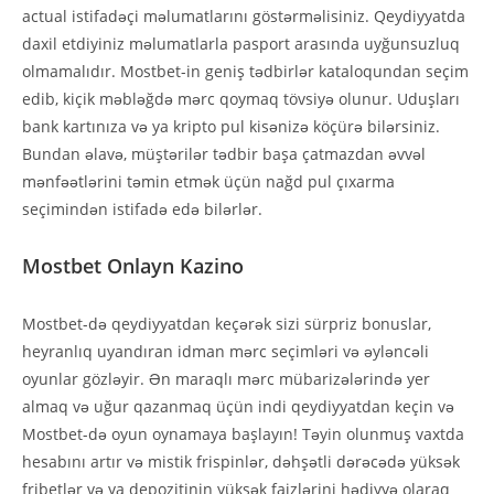
actual istifadəçi məlumatlarını göstərməlisiniz. Qeydiyyatda
daxil etdiyiniz məlumatlarla pasport arasında uyğunsuzluq
olmamalıdır. Mostbet-in geniş tədbirlər kataloqundan seçim
edib, kiçik məbləğdə mərc qoymaq tövsiyə olunur. Uduşları
bank kartınıza və ya kripto pul kisənizə köçürə bilərsiniz.
Bundan əlavə, müştərilər tədbir başa çatmazdan əvvəl
mənfəətlərini təmin etmək üçün nağd pul çıxarma
seçimindən istifadə edə bilərlər.
Mostbet Onlayn Kazino
Mostbet-də qeydiyyatdan keçərək sizi sürpriz bonuslar,
heyranlıq uyandıran idman mərc seçimləri və əyləncəli
oyunlar gözləyir. Ən maraqlı mərc mübarizələrində yer
almaq və uğur qazanmaq üçün indi qeydiyyatdan keçin və
Mostbet-də oyun oynamaya başlayın! Təyin olunmuş vaxtda
hesabını artır və mistik frispinlər, dəhşətli dərəcədə yüksək
fribetlər və ya depozitinin yüksək faizlərini hədiyyə olaraq