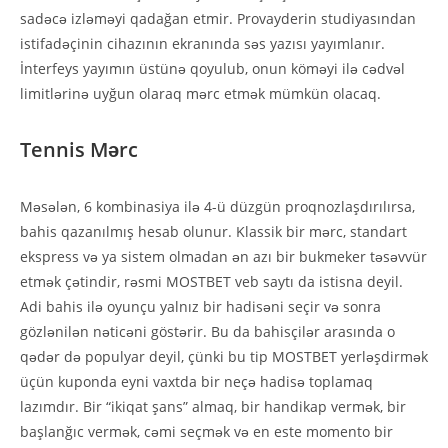
sadəcə izləməyi qadağan etmir. Provayderin studiyasından
istifadəçinin cihazının ekranında səs yazısı yayımlanır.
İnterfeys yayımın üstünə qoyulub, onun köməyi ilə cədvəl
limitlərinə uyğun olaraq mərc etmək mümkün olacaq.
Tennis Mərc
Məsələn, 6 kombinasiya ilə 4-ü düzgün proqnozlaşdırılırsa,
bahis qazanılmış hesab olunur. Klassik bir mərc, standart
ekspress və ya sistem olmadan ən azı bir bukmeker təsəvvür
etmək çətindir, rəsmi MOSTBET veb saytı da istisna deyil.
Adi bahis ilə oyunçu yalnız bir hadisəni seçir və sonra
gözlənilən nəticəni göstərir. Bu da bahisçilər arasında o
qədər də populyar deyil, çünki bu tip MOSTBET yerləşdirmək
üçün kuponda eyni vaxtda bir neçə hadisə toplamaq
lazımdır. Bir “ikiqat şans” almaq, bir handikap vermək, bir
başlanğıc vermək, cəmi seçmək və en este momento bir