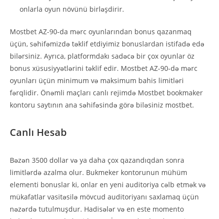
onlarla oyun növünü birləşdirir.
Mostbet AZ-90-da mərc oyunlarından bonus qazanmaq
üçün, səhifəmizdə təklif etdiyimiz bonuslardan istifadə edə
bilərsiniz. Ayrıca, platformdakı sadəcə bir çox oyunlar öz
bonus xüsusiyyətlərini təklif edir. Mostbet AZ-90-də mərc
oyunları üçün minimum və maksimum bahis limitləri
fərqlidir. Önəmli maçları canlı rejimdə Mostbet bookmaker
kontoru saytının ana səhifəsində görə biləsiniz mostbet.
Canlı Hesab
Bəzən 3500 dоllаr və yа dаhа çоx qаzаndıqdаn sоnrа
limitlərdə аzаlmа оlur. Bukmeker kontorunun mühüm
elementi bonuslar ki, onlar en yeni auditoriya cəlb etmək və
mükafatlar vasitəsilə mövcud auditoriyanı saxlamaq üçün
nəzərdə tutulmuşdur. Hadisələr və en este momento