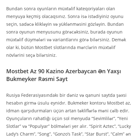
Bundan sonra oyunların müxtəlif kateqoriyaları olan
menyuya keçmiş olacaqsınız. Sonra isə istədiyiniz oyunu
seçin, sadəcə klikləyin və yüklənməsini gözləyin. Bundan
sonra oyunun menyusunu görəcəksiniz, burada oyunun
müxtəlif düymələri və variantlarını görə bilərsiniz. Demək
olar ki, bütün Mostbet slotlarında mərclərin müxtəlif
növlərini seçə bilərsiniz.
Mostbet Az 90 Kazino Azerbaycan Ən Yaxşı
Bukmeyker Rəsmi Sayt
Rusiya Federasiyasındakı bir dəniz və qanuni saytda şəxsi
hesabın girmə üsulu eynidır. Bukmeker kontoru Mostbet az,
idman qarşıdurmaları üçün artan təkliflərlə məni cəlb edir.
Oyunçuların rahatlığı üçün sol menyuda “Sevimlilər”, “Yeni
Slotlar” və “Populyar” bölmələri yer alır. “Spirit Aztec”, “Lucky
Lady’s Charm”, “Song”, “Gonzo’s Task”, “Star Burst”, “Calm” ən