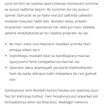
üçün bir-biri ilə rəqabət apara biləcəyi müntəzəm turnirlər
və xüsusi tədbirlər keçirir. Bu turnirlər tez-tez pulsuz
spinlər, bonuslar və ya hətta real pul şəklində cəlbedici
mükafat hovuzları təklif edir. Bundan əlavə, şirkətin
müştəriləri sevimli oyunlarına hər dəfə pul mərc etdikdə
xallarla mükafatlandıran bir loyallıq proqramı da var.
Bu mərc növü sizə matçların müddəti ərzində mərc
etməyə imkan verir.
Statistikaya, müxtəlif total və handikaplara mərclər,
oyunçuların fərdi nailiyyətlərinə mərclər var.
Operator təkcə əhəmiyyətli yarışlarla məhdudlaşmır,
həm də xətdə olduqca nadir mövqelərə də rast gəlmək
olar.
Gördüyünüz kimi Mostbet kazino hesaba pul qoymaq üçün
heç bir komissya tutmur. Yəni hesabınıza pul qoyarkən pul
itirmədiyinizə əmin ola bilərsiniz. Məbləğin hamısını