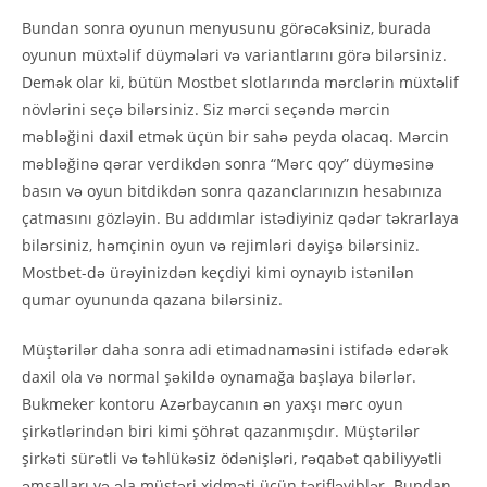
Bundan sonra oyunun menyusunu görəcəksiniz, burada
oyunun müxtəlif düymələri və variantlarını görə bilərsiniz.
Demək olar ki, bütün Mostbet slotlarında mərclərin müxtəlif
növlərini seçə bilərsiniz. Siz mərci seçəndə mərcin
məbləğini daxil etmək üçün bir sahə peyda olacaq. Mərcin
məbləğinə qərar verdikdən sonra “Mərc qoy” düyməsinə
basın və oyun bitdikdən sonra qazanclarınızın hesabınıza
çatmasını gözləyin. Bu addımlar istədiyiniz qədər təkrarlaya
bilərsiniz, həmçinin oyun və rejimləri dəyişə bilərsiniz.
Mostbet-də ürəyinizdən keçdiyi kimi oynayıb istənilən
qumar oyununda qazana bilərsiniz.
Müştərilər daha sonra adi etimadnaməsini istifadə edərək
daxil ola və normal şəkildə oynamağa başlaya bilərlər.
Bukmeker kontoru Azərbaycanın ən yaxşı mərc oyun
şirkətlərindən biri kimi şöhrət qazanmışdır. Müştərilər
şirkəti sürətli və təhlükəsiz ödənişləri, rəqabət qabiliyyətli
əmsalları və əla müştəri xidməti üçün tərifləyiblər. Bundan