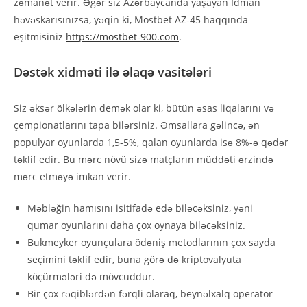
zəmanət verir. Əgər siz Azərbaycanda yaşayan İdman
həvəskarısınızsa, yəqin ki, Mostbet AZ-45 haqqında
eşitmisiniz
https://mostbet-900.com
.
Dəstək xidməti ilə əlaqə vasitələri
Siz əksər ölkələrin demək olar ki, bütün əsas liqalarını və
çempionatlarını tapa bilərsiniz. Əmsallara gəlincə, ən
populyar oyunlarda 1,5-5%, qalan oyunlarda isə 8%-ə qədər
təklif edir. Bu mərc növü sizə matçların müddəti ərzində
mərc etməyə imkan verir.
Məbləğin hamısını isitifadə edə biləcəksiniz, yəni
qumar oyunlarını daha çox oynaya biləcəksiniz.
Bukmeyker oyunçulara ödəniş metodlarının çox sayda
seçimini təklif edir, buna görə də kriptovalyuta
köçürmələri də mövcuddur.
Bir çox rəqiblərdən fərqli olaraq, beynəlxalq operator