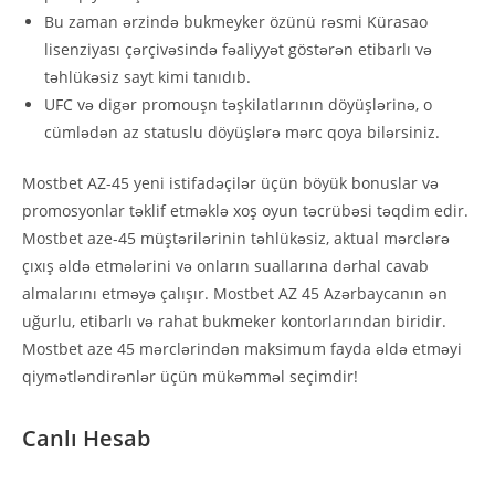
Bu zaman ərzində bukmeyker özünü rəsmi Kürasao
lisenziyası çərçivəsində fəaliyyət göstərən etibarlı və
təhlükəsiz sayt kimi tanıdıb.
UFC və digər promouşn təşkilatlarının döyüşlərinə, o
cümlədən az statuslu döyüşlərə mərc qoya bilərsiniz.
Mostbet AZ-45 yeni istifadəçilər üçün böyük bonuslar və
promosyonlar təklif etməklə xoş oyun təcrübəsi təqdim edir.
Mostbet aze-45 müştərilərinin təhlükəsiz, aktual mərclərə
çıxış əldə etmələrini və onların suallarına dərhal cavab
almalarını etməyə çalışır. Mostbet AZ 45 Azərbaycanın ən
uğurlu, etibarlı və rahat bukmeker kontorlarından biridir.
Mostbet aze 45 mərclərindən maksimum fayda əldə etməyi
qiymətləndirənlər üçün mükəmməl seçimdir!
Canlı Hesab