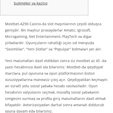
bukmeker və kazino
Mostbet-AZ90 Casino-da slot maşınlarının çeşidi olduqca
genişdir. Ən məşhur provayderlər Amatic, Igrosoft,
Microgaming, Net Entertainment, PlayTech və digər
şirkətlərdir. Oyunçuların rahatlığı üçün sol menyuda
“Sevimlilər”, “Yeni Slotlar” və “Populyar” bölmələri yer alır.
Yeni məlumatları daxil etdikdən sonra siz mostbet az 45 -da
şəxsi hesabınıza daxil ola bilərsiniz. Mostbet-də qeydiyyat
mərclərə, pul oyununa və oyun platformasının bütün
xüsusiyyətlərinə maneəsiz çıxış açır. Qeydiyyatdan keçməyin
ən sürətli yolu sosial şəbəkə hesabı vasitəsilədir. Oyun
hesabının valyutasını seçmək, müvafiq sosial şəbəkənin
simgesini vurmaq və profilə giriş məlumatlarını daxil etmək
kifayətdir. Avtorizasiyadan dərhal sonra əmanəti doldurub
oyuna davam edə bilərsiniz.