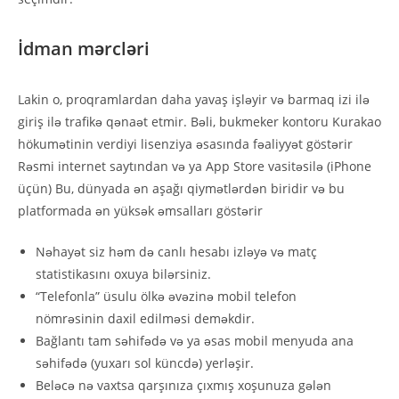
İdman mərcləri
Lakin o, proqramlardan daha yavaş işləyir və barmaq izi ilə
giriş ilə trafikə qənaət etmir. Bəli, bukmeker kontoru Kurakao
hökumətinin verdiyi lisenziya əsasında fəaliyyət göstərir
Rəsmi internet saytından və ya App Store vasitəsilə (iPhone
üçün) Bu, dünyada ən aşağı qiymətlərdən biridir və bu
platformada ən yüksək əmsalları göstərir
Nəhayət siz həm də canlı hesabı izləyə və matç
statistikasını oxuya bilərsiniz.
“Telefonla” üsulu ölkə əvəzinə mobil telefon
nömrəsinin daxil edilməsi deməkdir.
Bağlantı tam səhifədə və ya əsas mobil menyuda ana
səhifədə (yuxarı sol küncdə) yerləşir.
Beləcə nə vaxtsa qarşınıza çıxmış xoşunuza gələn