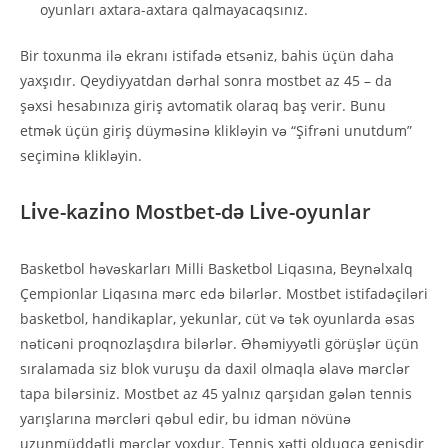
oyunları axtara-axtara qalmayacaqsınız.
Bir toxunma ilə ekranı istifadə etsəniz, bahis üçün daha
yaxşıdır. Qeydiyyatdan dərhal sonra mostbet az 45 – da
şəxsi hesabınıza giriş avtomatik olaraq baş verir. Bunu
etmək üçün giriş düyməsinə klikləyin və “Şifrəni unutdum”
seçiminə klikləyin.
Li̇ve-kazi̇no Mostbet-də Li̇ve-oyunlar
Basketbol həvəskarları Milli Basketbol Liqasına, Beynəlxalq
Çempionlar Liqasına mərc edə bilərlər. Mostbet istifadəçiləri
basketbol, ​​handikaplar, yekunlar, cüt və tək oyunlarda əsas
nəticəni proqnozlaşdıra bilərlər. Əhəmiyyətli görüşlər üçün
sıralamada siz blok vuruşu da daxil olmaqla əlavə mərclər
tapa bilərsiniz. Mostbet az 45 yalnız qarşıdan gələn tennis
yarışlarına mərcləri qəbul edir, bu idman növünə
uzunmüddətli mərclər yoxdur. Tennis xətti olduqca genişdir