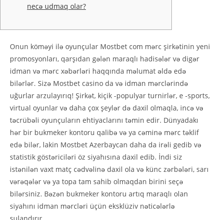
necə udmaq olar?
Onun köməyi ilə oyunçular Mostbet com mərc şirkətinin yeni
promosyonları, qarşıdan gələn maraqlı hadisələr və digər
idman və mərc xəbərləri haqqında məlumat əldə edə
bilərlər. Sizə Mostbet casino da və idman mərclərində
uğurlar arzulayırıq! Şirkət, kiçik -populyar turnirlər, e -sports,
virtual oyunlar və daha çox şeylər də daxil olmaqla, incə və
təcrübəli oyunçuların ehtiyaclarını təmin edir. Dünyadakı
hər bir bukmeker kontoru qalibə və ya cəminə mərc təklif
edə bilər, lakin Mostbet Azerbaycan daha da irəli gedib və
statistik göstəriciləri öz siyahısına daxil edib. İndi siz
istənilən vaxt matç cədvəlinə daxil ola və künc zərbələri, sarı
vərəqələr və ya topa tam sahib olmaqdan birini seçə
bilərsiniz. Bəzən bukmeker kontoru artıq maraqlı olan
siyahını idman mərcləri üçün eksklüziv nəticələrlə
sulandırır.