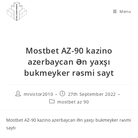
Skip
to
Menu
content
Mostbet AZ-90 kazino
azerbaycan Ən yaxşı
bukmeyker rəsmi sayt
Post
Post
mrvictor2010
27th September 2022
author:
published:
Post
mostbet az 90
category:
Mostbet AZ-90 kazino azerbaycan Ən yaxşı bukmeyker rəsmi
saytı