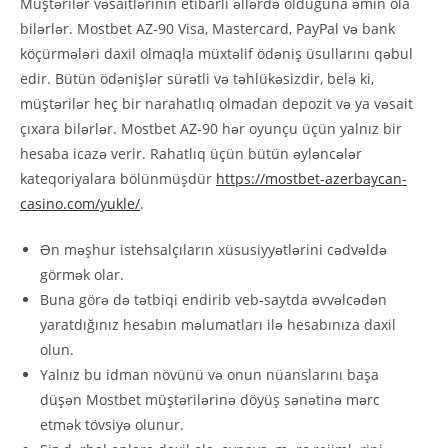
Müştərilər vəsaitlərinin etibarlı əllərdə olduğuna əmin ola
bilərlər. Mostbet AZ-90 Visa, Mastercard, PayPal və bank
köçürmələri daxil olmaqla müxtəlif ödəniş üsullarını qəbul
edir. Bütün ödənişlər sürətli və təhlükəsizdir, belə ki,
müştərilər heç bir narahatlıq olmadan depozit və ya vəsait
çıxara bilərlər. Mostbet AZ-90 hər oyunçu üçün yalnız bir
hesaba icazə verir. Rahatlıq üçün bütün əyləncələr
kateqoriyalara bölünmüşdür
https://mostbet-azerbaycan-
casino.com/yukle/
.
Ən məşhur istehsalçıların xüsusiyyətlərini cədvəldə
görmək olar.
Buna görə də tətbiqi endirib veb-saytda əvvəlcədən
yaratdığınız hesabın məlumatları ilə hesabınıza daxil
olun.
Yalnız bu idman növünü və onun nüanslarını başa
düşən Mostbet müştərilərinə döyüş sənətinə mərc
etmək tövsiyə olunur.