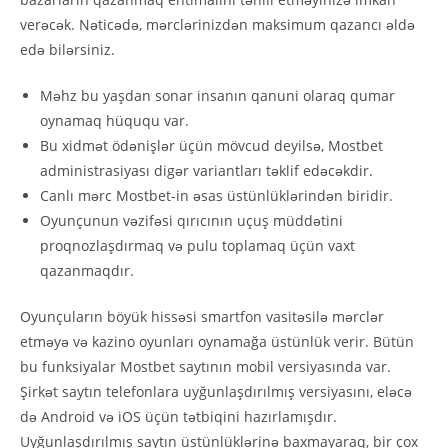
verəcək. Nəticədə, mərclərinizdən maksimum qazancı əldə
edə bilərsiniz.
Məhz bu yaşdan sonar insanın qanuni olaraq qumar
oynamaq hüququ var.
Bu xidmət ödənişlər üçün mövcud deyilsə, Mostbet
administrasiyası digər variantları təklif edəcəkdir.
Canlı mərc Mostbet-in əsas üstünlüklərindən biridir.
Oyunçunun vəzifəsi qırıcının uçuş müddətini
proqnozlaşdırmaq və pulu toplamaq üçün vaxt
qazanmaqdır.
Oyunçuların böyük hissəsi smartfon vasitəsilə mərclər
etməyə və kazino oyunları oynamağa üstünlük verir. Bütün
bu funksiyalar Mostbet saytının mobil versiyasında var.
Şirkət saytın telefonlara uyğunlaşdırılmış versiyasını, eləcə
də Android və iOS üçün tətbiqini hazırlamışdır.
Uyğunlaşdırılmış saytın üstünlüklərinə baxmayaraq, bir çox