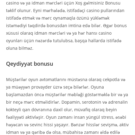
casino və ya idman mərcləri üçün Xoş gəlmisiniz Bonusu
təklif olunur. Eyni mərhələdə, istifadəçi casino pullarından
istifadə etmək və mərc oynamaqla özünü yükləmək
istəmədiyi təqdirdə bonusdan imtina edə bilər. Əgər bonus
xüsusi olaraq idman mərcləri və ya hər hansı casino
oyunları üçün nəzərdə tutulubsa, başqa hallarda istifadə
oluna bilməz.
Qeydiyyat bonusu
Müştərilər oyun avtomatlarını müstəsna olaraq cekpotla və
ya müəyyən provayder üzrə seçə bilərlər. Oyuna
başlamazdan öncə müştərilər məbləği göstərməklə bir və ya
bir neçə mərc etməlidirlər. Dopamin, serotonin və adrenalin
kokteyli qan dövranına daxil olur, müvafiq olaraq beyin
fəaliyyəti aktivləşir. Oyun zamanı insan yüngül stress, əsəbi
həyəcan və sevinc hissi yaşayır. Bənzər hisslər sevişmə, aktiv
idman və ya qəribə də olsa, mübahisə zamanı əldə edilə