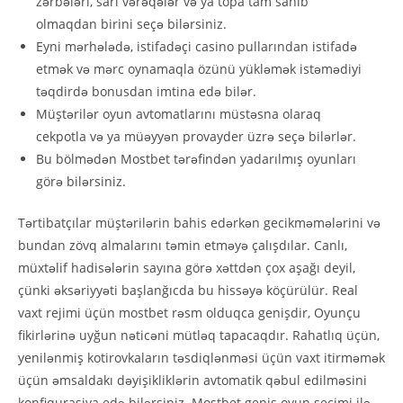
zərbələri, sarı vərəqələr və ya topa tam sahib
olmaqdan birini seçə bilərsiniz.
Eyni mərhələdə, istifadəçi casino pullarından istifadə
etmək və mərc oynamaqla özünü yükləmək istəmədiyi
təqdirdə bonusdan imtina edə bilər.
Müştərilər oyun avtomatlarını müstəsna olaraq
cekpotla və ya müəyyən provayder üzrə seçə bilərlər.
Bu bölmədən Mostbet tərəfindən yadarılmış oyunları
görə bilərsiniz.
Tərtibatçılar müştərilərin bahis edərkən gecikməmələrini və
bundan zövq almalarını təmin etməyə çalışdılar. Canlı,
müxtəlif hadisələrin sayına görə xəttdən çox aşağı deyil,
çünki əksəriyyəti başlanğıcda bu hissəyə köçürülür. Real
vaxt rejimi üçün mostbet rəsm olduqca genişdir, Oyunçu
fikirlərinə uyğun nəticəni mütləq tapacaqdır. Rahatlıq üçün,
yenilənmiş kotirovkaların təsdiqlənməsi üçün vaxt itirməmək
üçün əmsaldakı dəyişikliklərin avtomatik qəbul edilməsini
konfiqurasiya edə bilərsiniz. Mostbet geniş oyun seçimi ilə