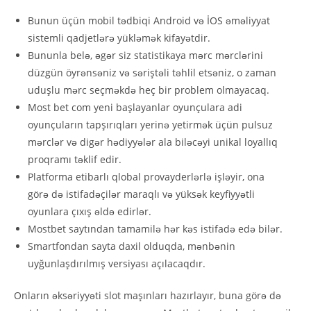
Bunun üçün mobil tədbiqi Android və İOS əməliyyat
sistemli qadjetlərə yükləmək kifayətdir.
Bununla belə, əgər siz statistikaya mərc mərclərini
düzgün öyrənsəniz və səriştəli təhlil etsəniz, o zaman
uduşlu mərc seçməkdə heç bir problem olmayacaq.
Most bet com yeni başlayanlar oyunçulara adi
oyunçuların tapşırıqları yerinə yetirmək üçün pulsuz
mərclər və digər hədiyyələr ala biləcəyi unikal loyallıq
proqramı təklif edir.
Platforma etibarlı qlobal provayderlərlə işləyir, ona
görə də istifadəçilər maraqlı və yüksək keyfiyyətli
oyunlara çıxış əldə edirlər.
Mostbet saytından tamamilə hər kəs istifadə edə bilər.
Smartfondan sayta daxil olduqda, mənbənin
uyğunlaşdırılmış versiyası açılacaqdır.
Onların əksəriyyəti slot maşınları hazırlayır, buna görə də