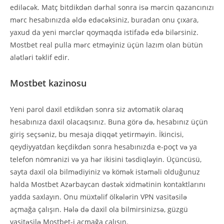
ediləcək. Matç bitdikdən dərhal sonra isə mərcin qazancınızı
mərc hesabınızda əldə edəcəksiniz, buradan onu çıxara,
yaxud da yeni mərclər qoymaqda istifadə edə bilərsiniz.
Mostbet real pulla mərc etməyiniz üçün lazım olan bütün
alətləri təklif edir.
Mostbet kazinosu
Yeni parol daxil etdikdən sonra siz avtomatik olaraq
hesabınıza daxil olacaqsınız. Buna görə də, hesabınız üçün
giriş seçsəniz, bu mesaja diqqət yetirməyin. İkincisi,
qeydiyyatdan keçdikdən sonra hesabınızda e-poçt və ya
telefon nömrənizi və ya hər ikisini təsdiqləyin. Üçüncüsü,
sayta daxil ola bilmədiyiniz və kömək istəməli olduğunuz
halda Mostbet Azərbaycan dəstək xidmətinin kontaktlarını
yadda saxlayın. Onu müxtəlif ölkələrin VPN vasitəsilə
açmağa çalışın. Hələ də daxil ola bilmirsinizsə, güzgü
vasitəsilə Mostbet-i açmağa çalışın.