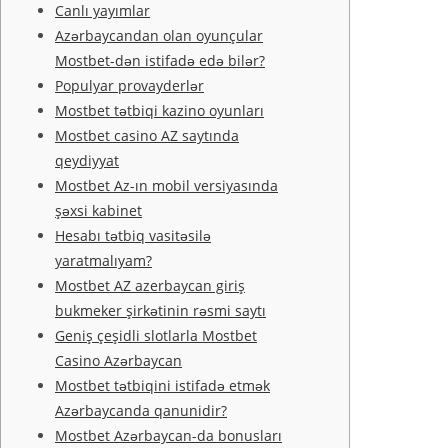
Canlı yayımlar
Azərbaycandan olan oyunçular
Mostbet-dən istifadə edə bilər?
Populyar provayderlər
Mostbet tətbiqi kazino oyunları
Mostbet casino AZ saytında
qeydiyyat
Mostbet Az-ın mobil versiyasında
şəxsi kabinet
Hesabı tətbiq vasitəsilə
yaratmalıyam?
Mostbet AZ azerbaycan giriş
bukmeker şirkətinin rəsmi saytı
Geniş çeşidli slotlarla Mostbet
Casino Azərbaycan
Mostbet tətbiqini istifadə etmək
Azərbaycanda qanunidir?
Mostbet Azərbaycan-da bonusları