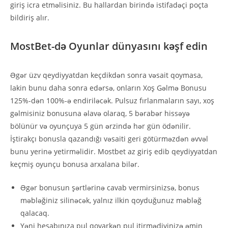
giriş icra etməlisiniz. Bu hallardan birində istifadəçi poçta
bildiriş alır.
MostBet-də Oyunlar dünyasını kəşf edin
Əgər üzv qeydiyyatdan keçdikdən sonra vəsait qoymasa,
lakin bunu daha sonra edərsə, onların Xoş Gəlmə Bonusu
125%-dən 100%-ə endiriləcək. Pulsuz fırlanmaların sayı, xoş
gəlmisiniz bonusuna əlavə olaraq, 5 bərabər hissəyə
bölünür və oyunçuya 5 gün ərzində hər gün ödənilir.
İştirakçı bonusla qazandığı vəsaiti geri götürməzdən əvvəl
bunu yerinə yetirməlidir. Mostbet az giriş edib qeydiyyatdan
keçmiş oyunçu bonusa arxalana bilər.
Əgər bonusun şərtlərinə cavab vermirsinizsə, bonus
məbləğiniz silinəcək, yalnız ilkin qoyduğunuz məbləğ
qalacaq.
Yəni hesabınıza pul qoyarkən pul itirmədiyinizə əmin