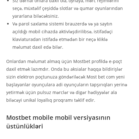
Siz dərhal onlara daxil ola, oynaya, mərc rejimlərini
seçə, müxtəlif çeşiddə slotlar və qumar oyunlarından
yararlana biləcəksiniz.
Və parol saxlama sistemi brauzerdə və ya saytın
açıldığı mobil cihazda aktivləşdirilibsə, istifadəçi
klaviaturadan istifadə etmədən bir neçə kliklə
məlumat daxil edə bilər.
Onlardan məlumat almaq üçün Mostbet profildə e-poçt
daxil etmək lazımdır. Onda bu aksialar haqqa bildirişlər
sizin elektron poçtunuza göndəriləcək Most bet com yeni
başlayanlar oyunçulara adi oyunçuların tapşırıqları yerinə
yetirmək üçün pulsuz mərclər və digər hədiyyələr ala
biləcəyi unikal loyallıq proqramı təklif edir.
Mostbet mobile mobil versiyasının
üstünlükləri