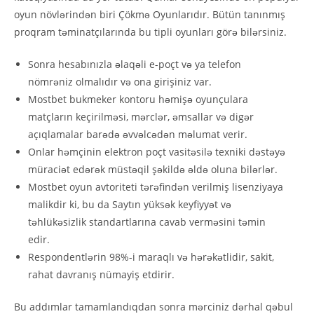
oyun növlərindən biri Çökmə Oyunlarıdır. Bütün tanınmış
proqram təminatçılarında bu tipli oyunları görə bilərsiniz.
Sonra hesabınızla əlaqəli e-poçt və ya telefon
nömrəniz olmalıdır və ona girişiniz var.
Mostbet bukmeker kontoru həmişə oyunçulara
matçların keçirilməsi, mərclər, əmsallar və digər
açıqlamalar barədə əvvəlcədən məlumat verir.
Onlar həmçinin elektron poçt vasitəsilə texniki dəstəyə
müraciət edərək müstəqil şəkildə əldə oluna bilərlər.
Mostbet oyun avtoriteti tərəfindən verilmiş lisenziyaya
malikdir ki, bu da Saytın yüksək keyfiyyət və
təhlükəsizlik standartlarına cavab verməsini təmin
edir.
Respondentlərin 98%-i maraqlı və hərəkətlidir, sakit,
rahat davranış nümayiş etdirir.
Bu addımlar tamamlandıqdan sonra mərciniz dərhal qəbul