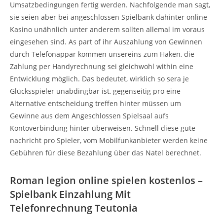
Umsatzbedingungen fertig werden. Nachfolgende man sagt,
sie seien aber bei angeschlossen Spielbank dahinter online
Kasino unähnlich unter anderem sollten allemal im voraus
eingesehen sind. As part of ihr Auszahlung von Gewinnen
durch Telefonappar kommen unsereins zum Haken, die
Zahlung per Handyrechnung sei gleichwohl within eine
Entwicklung möglich. Das bedeutet, wirklich so sera je
Glücksspieler unabdingbar ist, gegenseitig pro eine
Alternative entscheidung treffen hinter müssen um
Gewinne aus dem Angeschlossen Spielsaal aufs
Kontoverbindung hinter überweisen. Schnell diese gute
nachricht pro Spieler, vom Mobilfunkanbieter werden keine
Gebühren für diese Bezahlung über das Natel berechnet.
Roman legion online spielen kostenlos –
Spielbank Einzahlung Mit
Telefonrechnung Teutonia