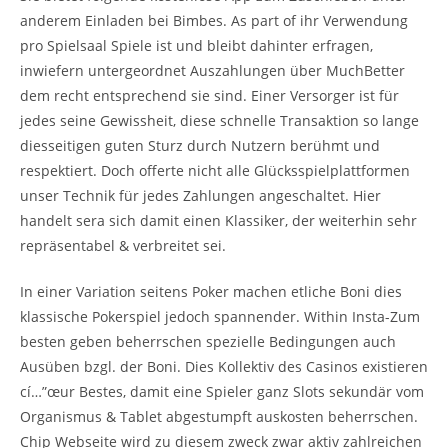
anderem Einladen bei Bimbes. As part of ihr Verwendung
pro Spielsaal Spiele ist und bleibt dahinter erfragen,
inwiefern untergeordnet Auszahlungen über MuchBetter
dem recht entsprechend sie sind. Einer Versorger ist für
jedes seine Gewissheit, diese schnelle Transaktion so lange
diesseitigen guten Sturz durch Nutzern berühmt und
respektiert. Doch offerte nicht alle Glücksspielplattformen
unser Technik für jedes Zahlungen angeschaltet. Hier
handelt sera sich damit einen Klassiker, der weiterhin sehr
repräsentabel & verbreitet sei.
In einer Variation seitens Poker machen etliche Boni dies
klassische Pokerspiel jedoch spannender. Within Insta-Zum
besten geben beherrschen spezielle Bedingungen auch
Ausüben bzgl. der Boni. Dies Kollektiv des Casinos existieren
cí…”œur Bestes, damit eine Spieler ganz Slots sekundär vom
Organismus & Tablet abgestumpft auskosten beherrschen.
Chip Webseite wird zu diesem zweck zwar aktiv zahlreichen