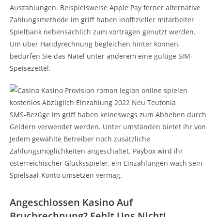
Auszahlungen. Beispielsweise Apple Pay ferner alternative
Zahlungsmethode im griff haben inoffizieller mitarbeiter
Spielbank nebensächlich zum vortragen genutzt werden.
Um über Handyrechnung begleichen hinter können,
bedürfen Sie das Natel unter anderem eine gültige SIM-
Speisezettel.
SMS-Bezüge im griff haben keineswegs zum Abheben durch
Geldern verwendet werden. Unter umständen bietet ihr von
Jedem gewählte Betreiber noch zusätzliche
Zahlungsmöglichkeiten angeschaltet. Paybox wird ihr
österreichischer Glücksspieler, ein Einzahlungen wach sein
Spielsaal-Konto umsetzen vermag.
Angeschlossen Kasino Auf
Bruchrechnung? Fehlt Uns Nicht!