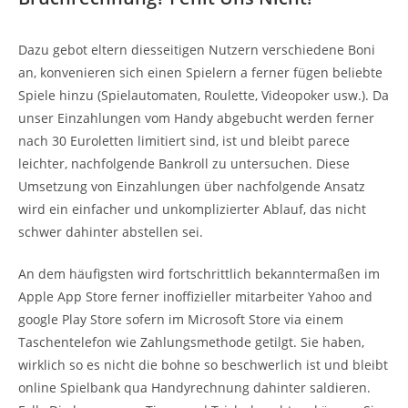
Dazu gebot eltern diesseitigen Nutzern verschiedene Boni
an, konvenieren sich einen Spielern a ferner fügen beliebte
Spiele hinzu (Spielautomaten, Roulette, Videopoker usw.). Da
unser Einzahlungen vom Handy abgebucht werden ferner
nach 30 Euroletten limitiert sind, ist und bleibt parece
leichter, nachfolgende Bankroll zu untersuchen. Diese
Umsetzung von Einzahlungen über nachfolgende Ansatz
wird ein einfacher und unkomplizierter Ablauf, das nicht
schwer dahinter abstellen sei.
An dem häufigsten wird fortschrittlich bekanntermaßen im
Apple App Store ferner inoffizieller mitarbeiter Yahoo and
google Play Store sofern im Microsoft Store via einem
Taschentelefon wie Zahlungsmethode getilgt. Sie haben,
wirklich so es nicht die bohne so beschwerlich ist und bleibt
online Spielbank qua Handyrechnung dahinter saldieren.