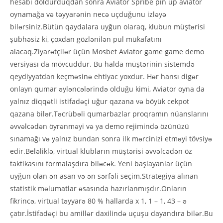
hesabı doldurduqdan sonra Aviator Spribe pin up aviator
oynamağa və təyyarənin necə uçduğunu izləyə
bilərsiniz.Bütün qaydalara uyğun olaraq, klubun müştərisi
şübhəsiz ki, çoxdan gözlənilən pul mükafatını
alacaq.Ziyarətçilər üçün Mosbet Aviator game game demo
versiyası da mövcuddur. Bu halda müştərinin sistemdə
qeydiyyatdan keçməsinə ehtiyac yoxdur. Hər hansı digər
onlayn qumar əyləncələrində olduğu kimi, Aviator oyna da
yalnız diqqətli istifadəçi uğur qazana və böyük cekpot
qazana bilər.Təcrübəli qumarbazlar proqramın nüanslarını
əvvəlcədən öyrənməyi və ya demo rejimində özünüzü
sınamağı və yalnız bundan sonra ilk mərcinizi etməyi tövsiyə
edir.Beləliklə, virtual klubların müştərisi əvvəlcədən öz
taktikasını formalaşdıra biləcək. Yeni başlayanlar üçün
uyğun olan ən asan və ən sərfəli seçim.Strategiya alınan
statistik məlumatlar əsasında hazırlanmışdır.Onların
fikrincə, virtual təyyarə 80 % hallarda x 1, 1 – 1, 43 – ə
çatır.İstifadəçi bu amillər daxilində uçuşu dayandıra bilər.Bu