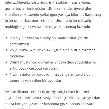
bilməz.Müvafiq göstəricilərin hesablanmasına yalnız
qumarbazlar təsir göstərir.Eyni zamanda, ziyarətçilər
istənilən vaxt sxemin şəffaflığını yoxlaya bilərlər. Başlamaq
üçün qumarbaz mərc etməlidir.Bunun üçün müvafiq
məbləği seçmək və Aviator düyməni sıxmaq lazımdır.
Istədiyiniz yerə və istədiyiniz saatda sifarişinizin
çatdırılması
Zövqünüzə və büdcənizə uyğun olan bütün avtomobil
modelləri
Daimi müştərilər dərhal əyləncəyə diqqət çəkdilər və
artıq böyük cekpotu vurdular.
1 win aviator bir çox oyun meydançaları tərəfindən
tanınmış və sevilən bir oyundur.
Aviator ilk mərc etmək üçün ziyarətçi rəsmi internet
saytından sürətli avtorizasiyadan keçməlidir.Qeydiyyatdan
sonra hər yeni gələn öz hesabına gözəl bonus alır.Şəxsi