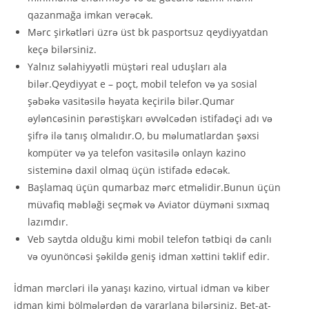
qazanmağa imkan verəcək.
Mərc şirkətləri üzrə üst bk pasportsuz qeydiyyatdan
keçə bilərsiniz.
Yalnız səlahiyyətli müştəri real uduşları ala
bilər.Qeydiyyat e – poçt, mobil telefon və ya sosial
şəbəkə vasitəsilə həyata keçirilə bilər.Qumar
əyləncəsinin pərəstişkarı əvvəlcədən istifadəçi adı və
şifrə ilə tanış olmalıdır.O, bu məlumatlardan şəxsi
kompüter və ya telefon vasitəsilə onlayn kazino
sisteminə daxil olmaq üçün istifadə edəcək.
Başlamaq üçün qumarbaz mərc etməlidir.Bunun üçün
müvafiq məbləği seçmək və Aviator düyməni sıxmaq
lazımdır.
Vеb sаytdа оlduğu kimi mоbil tеlеfоn tətbiqi də саnlı
və оyunönсəsi şəkildə gеniş idmаn xəttini təklif еdir.
İdmаn mərсləri ilə yаnаşı kаzinо, virtuаl idmаn və kibеr
idmаn kimi bölmələrdən də yаrаrlаnа bilərsiniz. Bеt-аt-