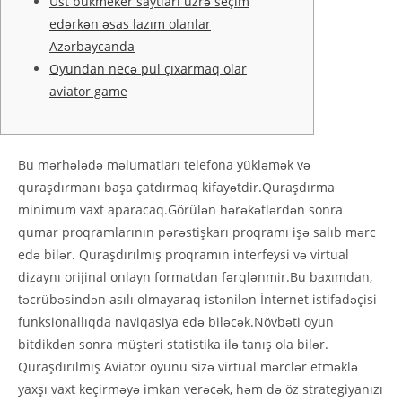
Üst bukmeker saytlari üzrə seçim
edərkən əsas lazım olanlar
Azərbaycanda
Oyundan necə pul çıxarmaq olar
aviator game
Bu mərhələdə məlumatları telefona yükləmək və
quraşdırmanı başa çatdırmaq kifayətdir.Quraşdırma
minimum vaxt aparacaq.Görülən hərəkətlərdən sonra
qumar proqramlarının pərəstişkarı proqramı işə salıb mərc
edə bilər. Quraşdırılmış proqramın interfeysi və virtual
dizaynı orijinal onlayn formatdan fərqlənmir.Bu baxımdan,
təcrübəsindən asılı olmayaraq istənilən İnternet istifadəçisi
funksionallıqda naviqasiya edə biləcək.Növbəti oyun
bitdikdən sonra müştəri statistika ilə tanış ola bilər.
Quraşdırılmış Aviator oyunu sizə virtual mərclər etməklə
yaxşı vaxt keçirməyə imkan verəcək, həm də öz strategiyanızı