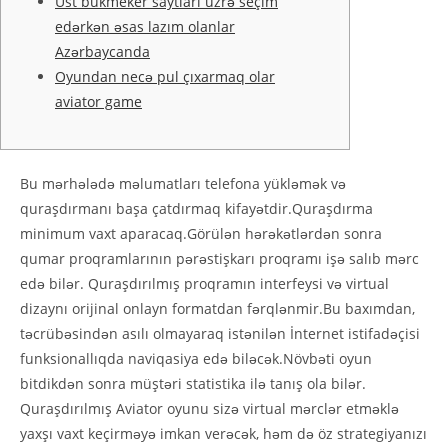
Üst bukmeker saytlari üzrə seçim
edərkən əsas lazım olanlar
Azərbaycanda
Oyundan necə pul çıxarmaq olar
aviator game
Bu mərhələdə məlumatları telefona yükləmək və
quraşdırmanı başa çatdırmaq kifayətdir.Quraşdırma
minimum vaxt aparacaq.Görülən hərəkətlərdən sonra
qumar proqramlarının pərəstişkarı proqramı işə salıb mərc
edə bilər. Quraşdırılmış proqramın interfeysi və virtual
dizaynı orijinal onlayn formatdan fərqlənmir.Bu baxımdan,
təcrübəsindən asılı olmayaraq istənilən İnternet istifadəçisi
funksionallıqda naviqasiya edə biləcək.Növbəti oyun
bitdikdən sonra müştəri statistika ilə tanış ola bilər.
Quraşdırılmış Aviator oyunu sizə virtual mərclər etməklə
yaxşı vaxt keçirməyə imkan verəcək, həm də öz strategiyanızı