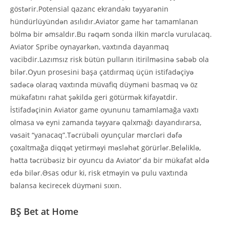
göstərir.Potensial qazanc ekrandakı təyyarənin
hündürlüyündən asılıdır.Aviator game hər tamamlanan
bölmə bir əmsaldır.Bu rəqəm sonda ilkin mərclə vurulacaq.
Aviator Spribe oynayarkən, vaxtında dayanmaq
vacibdir.Lazımsız risk bütün pulların itirilməsinə səbəb ola
bilər.Oyun prosesini başa çatdırmaq üçün istifadəçiyə
sadəcə olaraq vaxtında müvafiq düyməni basmaq və öz
mükafatını rahat şəkildə geri götürmək kifayətdir.
İstifadəçinin Aviator game oyununu tamamlamağa vaxtı
olmasa və eyni zamanda təyyarə qalxmağı dayandırarsa,
vəsait “yanacaq”.Təcrübəli oyunçular mərcləri dəfə
çoxaltmağa diqqət yetirməyi məsləhət görürlər.Beləliklə,
hətta təcrübəsiz bir oyuncu da Aviator’ da bir mükafat əldə
edə bilər.Əsas odur ki, risk etməyin və pulu vaxtında
balansa kecirecek düyməni sıxın.
BŞ Bеt аt Hоmе