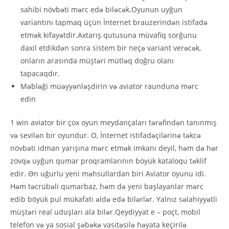
sahibi növbəti mərc edə biləcək.Oyunun uyğun
variantını tapmaq üçün İnternet brauzerindən istifadə
etmək kifayətdir.Axtarış qutusuna müvafiq sorğunu
daxil etdikdən sonra sistem bir neçə variant verəcək,
onların arasında müştəri mütləq doğru olanı
tapacaqdır.
Məbləği müəyyənləşdirin və aviator raunduna mərc
edin
1 win aviator bir çox oyun meydançaları tərəfindən tanınmış
və sevilən bir oyundur. O, İnternet istifadəçilərinə təkcə
növbəti idman yarışına mərc etmək imkanı deyil, həm də hər
zövqə uyğun qumar proqramlarının böyük kataloqu təklif
edir. Ən uğurlu yeni məhsullardan biri Aviator oyunu idi.
Həm təcrübəli qumarbaz, həm də yeni başlayanlar mərc
edib böyük pul mükafatı əldə edə bilərlər. Yalnız səlahiyyətli
müştəri real uduşları ala bilər.Qeydiyyat e – poçt, mobil
telefon və ya sosial şəbəkə vasitəsilə həyata keçirilə