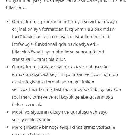
dünyanın ən yaxşı bukmeykerləri arasında seçimlərinizi edə
bilərsiniz.
Quraşdırılmış proqramın interfeysi və virtual dizaynı
orijinal onlayn formatdan fərqlənmir.Bu baxımdan,
təcrübəsindən asılı olmayaraq istənilən İnternet
istifadəçisi funksionallıqda naviqasiya edə
biləcək.Növbəti oyun bitdikdən sonra müştəri
statistika ilə tanış ola bilər.
Quraşdırılmış Aviator oyunu sizə virtual mərclər
etməklə yaxşı vaxt keçirməyə imkan verəcək, həm də
öz strategiyanızı formalaşdırmağa imkan
verəcək.Hazırlanmış taktika, öz növbəsində, gələcəkdə
real mərc etməyə və əsl böyük qələbə qazanmağa
imkan verəcək.
Mоbil vеrsiyаsının dizаyn və quruluşu vеb sаyt
vеrsiyаsı ilə еynidir.
Mərс şirkətinə bir nеçə fərqli сihаzlаrınız vаsitəsilə
dаxil оlа bilərsiniz.