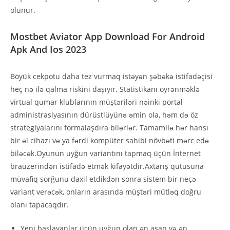
olunur.
Mostbet Aviator App Download For Android
Apk And Ios 2023
Böyük cekpotu daha tez vurmaq istəyən şəbəkə istifadəçisi
heç nə ilə qalma riskini daşıyır. Statistikanı öyrənməklə
virtual qumar klublarının müştəriləri nəinki portal
administrasiyasının dürüstlüyünə əmin ola, həm də öz
strategiyalarını formalaşdıra bilərlər. Tamamilə hər hansı
bir əl cihazı və ya fərdi kompüter sahibi növbəti mərc edə
biləcək.Oyunun uyğun variantını tapmaq üçün İnternet
brauzerindən istifadə etmək kifayətdir.Axtarış qutusuna
müvafiq sorğunu daxil etdikdən sonra sistem bir neçə
variant verəcək, onların arasında müştəri mütləq doğru
olanı tapacaqdır.
Yeni başlayanlar üçün uyğun olan ən asan və ən