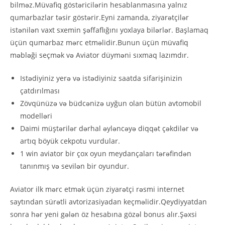
bilməz.Müvafiq göstəricilərin hesablanmasına yalnız
qumarbazlar təsir göstərir.Eyni zamanda, ziyarətçilər
istənilən vaxt sxemin şəffaflığını yoxlaya bilərlər. Başlamaq
üçün qumarbaz mərc etməlidir.Bunun üçün müvafiq
məbləği seçmək və Aviator düyməni sıxmaq lazımdır.
Istədiyiniz yerə və istədiyiniz saatda sifarişinizin
çatdırılması
Zövqünüzə və büdcənizə uyğun olan bütün avtomobil
modelləri
Daimi müştərilər dərhal əyləncəyə diqqət çəkdilər və
artıq böyük cekpotu vurdular.
1 win aviator bir çox oyun meydançaları tərəfindən
tanınmış və sevilən bir oyundur.
Aviator ilk mərc etmək üçün ziyarətçi rəsmi internet
saytından sürətli avtorizasiyadan keçməlidir.Qeydiyyatdan
sonra hər yeni gələn öz hesabına gözəl bonus alır.Şəxsi