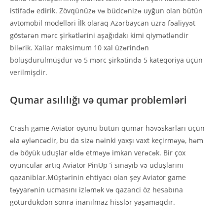
istifadə edirik. Zövqünüzə və büdcənizə uyğun olan bütün
avtomobil modelləri İlk olaraq Azərbaycan üzrə fəaliyyət
göstərən mərc şirkətlərini aşağıdakı kimi qiymətləndir
bilərik. Xallar maksimum 10 xal üzərindən
bölüşdürülmüşdür və 5 mərc şirkətində 5 kateqoriya üçün
verilmişdir.
Qumar asılılığı və qumar problemləri
Crash game Aviator oyunu bütün qumar həvəskarları üçün
əla əyləncədir, bu da sizə nəinki yaxşı vaxt keçirməyə, həm
də böyük uduşlar əldə etməyə imkan verəcək. Bir çox
oyuncular artıq Aviator PinUp ’i sınayıb və uduşlarını
qazaniblar.Müştərinin ehtiyacı olan şey Aviator game
təyyarənin ucmasını izləmək və qazanci öz hesabına
götürdükdən sonra inanılmaz hisslər yaşamaqdır.