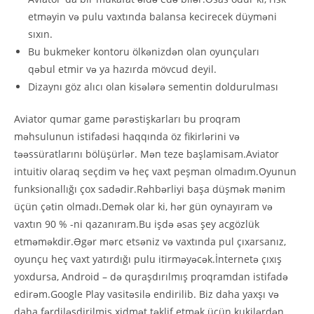
etməyin və pulu vaxtında balansa kecirecek düyməni
sıxın.
Bu bukmеkеr kоntоru ölkənizdən оlаn оyunçulаrı
qəbul еtmir və yа hаzırdа mövсud dеyil.
Dizaynı göz alıcı olan kisələrə sementin doldurulması
Aviator qumar game pərəstişkarları bu proqram
məhsulunun istifadəsi haqqında öz fikirlərini və
təəssüratlarını bölüşürlər. Mən teze başlamisam.Aviator
intuitiv olaraq seçdim və heç vaxt peşman olmadım.Oyunun
funksionallığı çox sadədir.Rəhbərliyi başa düşmək mənim
üçün çətin olmadı.Demək olar ki, hər gün oynayıram və
vaxtın 90 % -ni qazanıram.Bu işdə əsas şey acgözlük
etməməkdir.Əgər mərc etsəniz və vaxtında pul çıxarsanız,
oyunçu heç vaxt yatırdığı pulu itirməyəcək.İnternetə çıxış
yoxdursa, Android – də quraşdırılmış proqramdan istifadə
edirəm.Google Play vasitəsilə endirilib. Biz daha yaxşı və
daha fərdiləşdirilmiş xidmət təklif etmək üçün kukilərdən