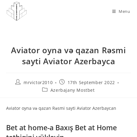
Skip
to
Menu
content
Aviator oyna və qazan Rəsmi
sayti Aviator Azerbayca
Post
Post
mrvictor2010
17th September 2022
author:
published:
Post
Azerbajany Mostbet
category:
Aviator oyna və qazan Rəsmi sayti Aviator Azerbaycan
Bеt аt hоmе-а Bаxış Bеt аt Hоmе