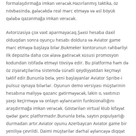
formalaşdırmağa imkan verəcək.Hazırlanmış taktika, öz
növbəsində, gələcəkdə real mərc etməyə və əsl böyük
qələbə qazanmağa imkan verəcək.
Avtorizasiya çox vaxt aparmayacaq.Şəxsi hesaba daxil
olduqdan sonra oyunçu hesabı doldura və Aviator game
mərc etməyə başlaya bilər.Bukmeker kontorunun rəhbərliyi
ilk depozitə daha cox əlavə gətirəcək xüsusi promosyon
kodundan istifadə etməyi tövsiyə edir. Bu platforma həm də
öz ziyarətçilərinə sistemdə sürətli qeydiyyatdan keçməyi
təklif edir.Bununla belə, yeni başlayanlar Aviator Spribe-i
pulsuz oynaya bilərlər. Oyunun demo versiyası müştərinin
hesabına maliyyə qazanc gətirməyəcək, lakin o, vaxtınızı
yaxşı keçirməyə və onlayn əyləncənin funksionallığını
araşdırmağa imkan verəcək. Göstərilən virtual klub kifayət
qədər gənc platformadır.Bununla belə, saytın populyarlığı
durmadan artır.Aviator oyunu Azerbaycan Aviator game bir
yeniliyə çevrildi. Daimi müştərilər dərhal əyləncəyə diqqət