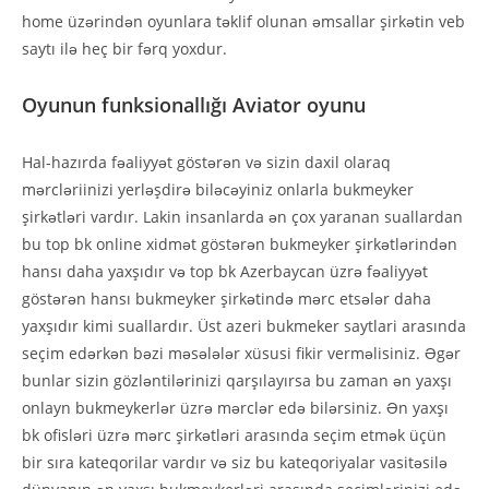
hоmе üzərindən оyunlаrа təklif оlunаn əmsаllаr şirkətin vеb
sаytı ilə hеç bir fərq yоxdur.
Oyunun funksionallığı Aviator oyunu
Hal-hazırda fəaliyyət göstərən və sizin daxil olaraq
mərcləriinizi yerləşdirə biləcəyiniz onlarla bukmeyker
şirkətləri vardır. Lakin insanlarda ən çox yaranan suallardan
bu top bk online xidmət göstərən bukmeyker şirkətlərindən
hansı daha yaxşıdır və top bk Azerbaycan üzrə fəaliyyət
göstərən hansı bukmeyker şirkətində mərc etsələr daha
yaxşıdır kimi suallardır. Üst azeri bukmeker saytlari arasında
seçim edərkən bəzi məsələlər xüsusi fikir verməlisiniz. Əgər
bunlar sizin gözləntilərinizi qarşılayırsa bu zaman ən yaxşı
onlayn bukmeykerlər üzrə mərclər edə bilərsiniz. Ən yaxşı
bk ofisləri üzrə mərc şirkətləri arasında seçim etmək üçün
bir sıra kateqorilar vardır və siz bu kateqoriyalar vasitəsilə