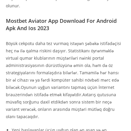
olunur.
Mostbet Aviator App Download For Android
Apk And Ios 2023
Böyük cekpotu daha tez vurmaq istəyən şəbəkə istifadəçisi
heç nə ilə qalma riskini daşıyır. Statistikanı öyrənməklə
virtual qumar klublarının müştəriləri nəinki portal
administrasiyasının dürüstlüyünə əmin ola, həm də öz
strategiyalarını formalaşdıra bilərlər. Tamamilə hər hansı
bir əl cihazı və ya fərdi kompüter sahibi növbəti mərc edə
biləcək.Oyunun uyğun variantını tapmaq üçün İnternet
brauzerindən istifadə etmək kifayətdir.Axtarış qutusuna
müvafiq sorğunu daxil etdikdən sonra sistem bir neçə
variant verəcək, onların arasında müştəri mütləq doğru
olanı tapacaqdır.
Yeni başlayanlar üçün uyğun olan ən asan və ən