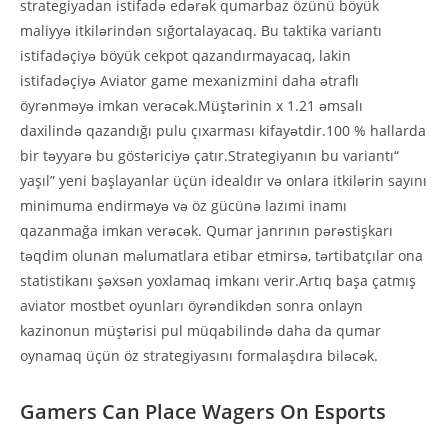
strategiyadan istifadə edərək qumarbaz özünü böyük
maliyyə itkilərindən sığortalayacaq. Bu taktika variantı
istifadəçiyə böyük cekpot qazandırmayacaq, lakin
istifadəçiyə Aviator game mexanizmini daha ətraflı
öyrənməyə imkan verəcək.Müştərinin x 1.21 əmsalı
daxilində qazandığı pulu çıxarması kifayətdir.100 % hallarda
bir təyyarə bu göstəriciyə çatır.Strategiyanın bu variantı“
yaşıl” yeni başlayanlar üçün idealdır və onlara itkilərin sayını
minimuma endirməyə və öz gücünə lazımi inamı
qazanmağa imkan verəcək. Qumar janrının pərəstişkarı
təqdim olunan məlumatlara etibar etmirsə, tərtibatçılar ona
statistikanı şəxsən yoxlamaq imkanı verir.Artıq başa çatmış
aviator mostbet oyunları öyrəndikdən sonra onlayn
kazinonun müştərisi pul müqabilində daha da qumar
oynamaq üçün öz strategiyasını formalaşdıra biləcək.
Gamers Can Place Wagers On Esports