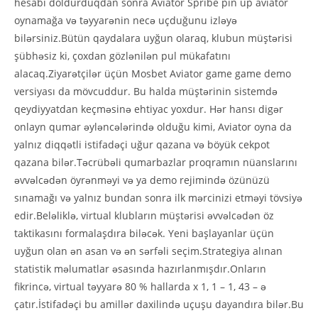
hesabı doldurduqdan sonra Aviator Spribe pin up aviator
oynamağa və təyyarənin necə uçduğunu izləyə
bilərsiniz.Bütün qaydalara uyğun olaraq, klubun müştərisi
şübhəsiz ki, çoxdan gözlənilən pul mükafatını
alacaq.Ziyarətçilər üçün Mosbet Aviator game game demo
versiyası da mövcuddur. Bu halda müştərinin sistemdə
qeydiyyatdan keçməsinə ehtiyac yoxdur. Hər hansı digər
onlayn qumar əyləncələrində olduğu kimi, Aviator oyna da
yalnız diqqətli istifadəçi uğur qazana və böyük cekpot
qazana bilər.Təcrübəli qumarbazlar proqramın nüanslarını
əvvəlcədən öyrənməyi və ya demo rejimində özünüzü
sınamağı və yalnız bundan sonra ilk mərcinizi etməyi tövsiyə
edir.Beləliklə, virtual klubların müştərisi əvvəlcədən öz
taktikasını formalaşdıra biləcək. Yeni başlayanlar üçün
uyğun olan ən asan və ən sərfəli seçim.Strategiya alınan
statistik məlumatlar əsasında hazırlanmışdır.Onların
fikrincə, virtual təyyarə 80 % hallarda x 1, 1 – 1, 43 – ə
çatır.İstifadəçi bu amillər daxilində uçuşu dayandıra bilər.Bu