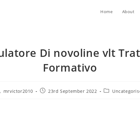
Home
About
latore Di novoline vlt Tra
Formativo
st
Post
Post
mrvictor2010
23rd September 2022
Uncategoris
thor:
published:
category: