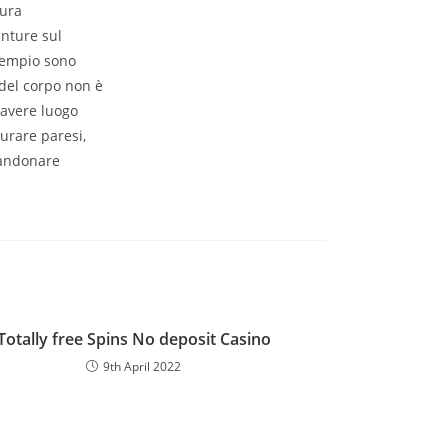
tura
unture sul
esempio sono
 del corpo non è
 avere luogo
iurare paresi,
bandonare
Totally free Spins No deposit Casino
9th April 2022