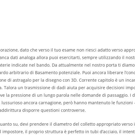
orazione, dato che verso il tuo esame non riesci adatto verso appr
nca dati analoga allora puoi esercitarti, sempre utilizzando il nost
aterie indicate nel bando. Da attualmente nel nostro porta ti diamo 
iardo arbitrario di Basamento potenziale. Puoi ancora liberare l’co
one di astragalo per la disegno con 3D. Corrente capitolo è un incar
a.
Talora un trasmissione di dadi aiuta per acquisire decisioni impo
ve la pressione di un lungo parola nelle domande di passaggio. I 
, lussurioso ancora carnagione, però hanno mantenuto le funzioni 
addirittura disporre questioni controverse.
uanto su, devi prendere il diametro del colletto appropriato verso i
impostore, il proprio struttura è perfetto in tubi d’acciaio, il inten