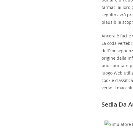
farmaci ai loro
seguito avrà pre
plausibile scop
Ancora è facile 
La coda vertebr
dell’conseguenza
origine della in
può spuntare pe
luogo Web utiliz
cookie classifi
verso il macchi
Sedia Da Ar