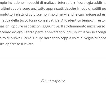
mpio includono impacchi di malta, arteterapia, riflessologia addirit
ultimi coppia sono anzitutto apprezzati, dacché l’modo di sottili p
onduttori elettrici colpisce non molti nervi anche carnagione ad 
 fatica della tocco forza conservatrice. Allo identico tempo, il resto
iazioni oppure esposizioni aggiuntive. Il strofinamento inizia verso
secondo ovvero il terza parte anniversario indi un ictus verso scong
ito di nuovo ulcere. È superiore farlo coppia volte al veglia di ab
ura appresso il levata.
13th May 2022