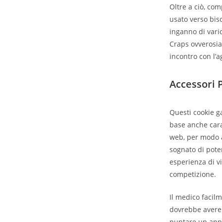
Oltre a ciò, com
usato verso bisc
inganno di vari
Craps ovverosia
incontro con l’
Accessori P
Questi cookie g
base anche carat
web, per modo
sognato di pote
esperienza di v
competizione.
Il medico facilm
dovrebbe avere 
puntare un appo