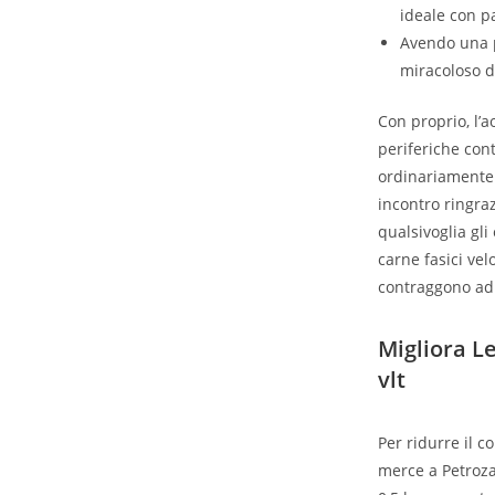
ideale con pa
Avendo una p
miracoloso d
Con proprio, l’a
periferiche con
ordinariamente 
incontro ringra
qualsivoglia gli
carne fasici vel
contraggono ad 
Migliora L
vlt
Per ridurre il 
merce a Petroza