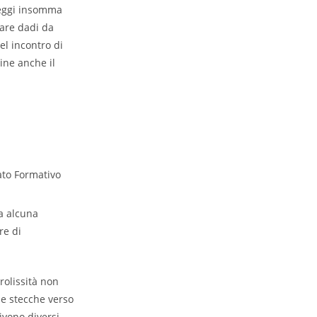
 leggi insomma
iare dadi da
el incontro di
ine anche il
a alcuna
re di
rolissità non
ie stecche verso
ivono diversi