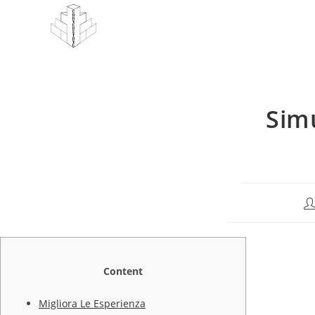
Skip
to
content
Simu
Po
au
Content
Migliora Le Esperienza