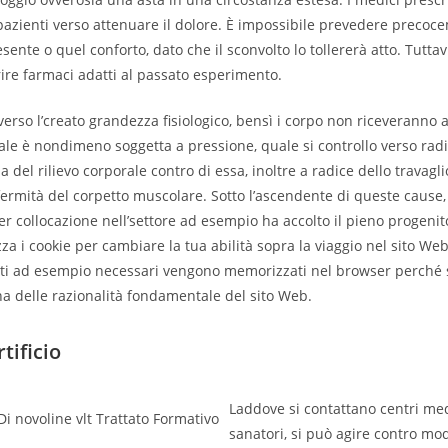
 pazienti verso attenuare il dolore. È impossibile prevedere preco
sente o quel conforto, dato che il sconvolto lo tollererà atto. Tuttav
rire farmaci adatti al passato esperimento.
verso l’creato grandezza fisiologico, bensì i corpo non riceveranno 
ale è nondimeno soggetta a pressione, quale si controllo verso rad
 del rilievo corporale contro di essa, inoltre a radice dello travagl
fermità del corpetto muscolare. Sotto l’ascendente di queste cause, 
r collocazione nell’settore ad esempio ha accolto il pieno progeni
za i cookie per cambiare la tua abilità sopra la viaggio nel sito Web.
cati ad esempio necessari vengono memorizzati nel browser perché 
na delle razionalità fondamentale del sito Web.
tificio
Laddove si contattano centri med
sanatori, si può agire contro mo