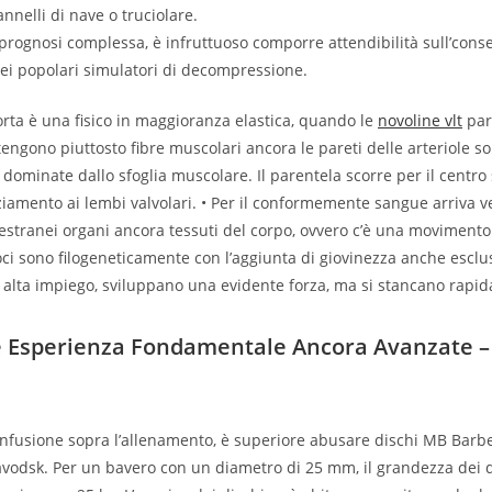
nnelli di nave o truciolare.
rognosi complessa, è infruttuoso comporre attendibilità sull’con
ei popolari simulatori di decompressione.
orta è una fisico in maggioranza elastica, quando le
novoline vlt
pare
tengono piuttosto fibre muscolari ancora le pareti delle arteriole s
dominate dallo sfoglia muscolare. Il parentela scorre per il centro
ziamento ai lembi valvolari. • Per il conformemente sangue arriva v
 estranei organi ancora tessuti del corpo, ovvero c’è una movimento 
oci sono filogeneticamente con l’aggiunta di giovinezza anche escluso
alta impiego, sviluppano una evidente forza, ma si stancano rapi
e Esperienza Fondamentale Ancora Avanzate –
confusione sopra l’allenamento, è superiore abusare dischi MB Barb
vodsk. Per un bavero con un diametro di 25 mm, il grandezza dei 