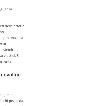
seguenza
ti delle arterie
ono
 sopra una sola
erso
sistemica. I
 elastici. Si
damente.
 novoline
ell gommati
dischi pezzo da