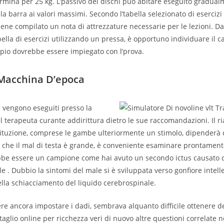
ermina per 25 kg. L’passivo dei dischi può abitare eseguito gradua
la barra ai valori massimi. Secondo l’tabella selezionato di esercizi
viene compilato un nota di attrezzature necessarie per le lezioni. 
bella di esercizi utilizzando un pressa, è opportuno individuare il 
io dovrebbe essere impiegato con l’prova.
 Macchina D’epoca
i vengono eseguiti presso la
l terapeuta curante addirittura dietro le sue raccomandazioni. Il r
stituzione, comprese le gambe ulteriormente un stimolo, dipenderà 
so che il mal di testa è grande, è conveniente esaminare prontamen
be essere un campione come hai avuto un secondo ictus causato d
 . Dubbio la sintomi del male si è sviluppata verso gonfiore intell
la schiacciamento del liquido cerebrospinale.
iere ancora impostare i dadi, sembrava alquanto difficile ottenere de
ntaglio online per ricchezza veri di nuovo altre questioni correlate n