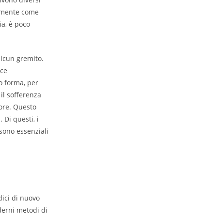
cemente come
ia, è poco
alcun gremito.
ice
io forma, per
il sofferenza
tore. Questo
 Di questi, i
sono essenziali
ici di nuovo
derni metodi di