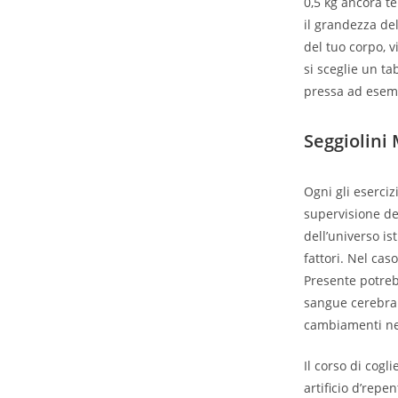
0,5 kg ancora t
il grandezza del
del tuo corpo, 
si sceglie un ta
pressa ad esemp
Seggiolini
Ogni gli eserciz
supervisione de
dell’universo i
fattori. Nel ca
Presente potreb
sangue cerebrale
cambiamenti nel
Il corso di cogl
artificio d’repe