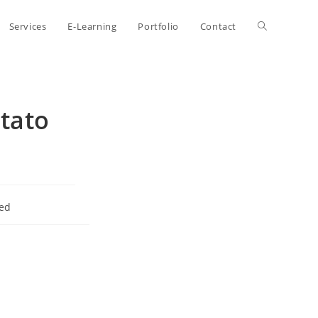
Toggle
Services
E-Learning
Portfolio
Contact
website
ttato
search
ed