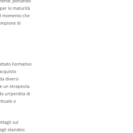
lmente, portando
 per lo maturità
Dal momento che
campione di
iacquisto
da diversi
te un terapeuta.
a un’perdita di
ettuale o
ttagli sul
egli olandesi.