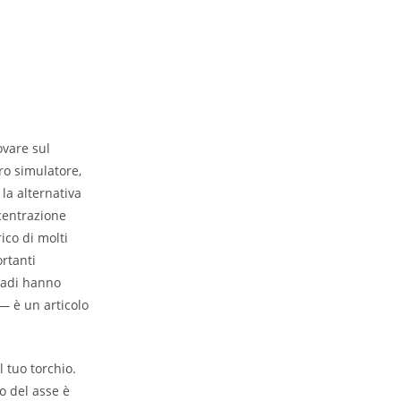
ovare sul
ro simulatore,
la alternativa
ncentrazione
ico di molti
rtanti
dadi hanno
— è un articolo
l tuo torchio.
to del asse è