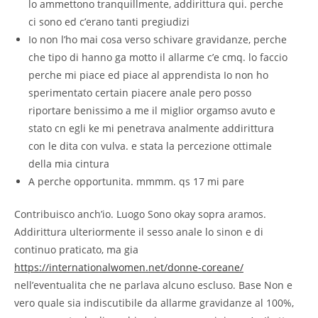
lo ammettono tranquillmente, addirittura qui. perche
ci sono ed c’erano tanti pregiudizi
Io non l’ho mai cosa verso schivare gravidanze, perche
che tipo di hanno ga motto il allarme c’e cmq. lo faccio
perche mi piace ed piace al apprendista Io non ho
sperimentato certain piacere anale pero posso
riportare benissimo a me il miglior orgamso avuto e
stato cn egli ke mi penetrava analmente addirittura
con le dita con vulva. e stata la percezione ottimale
della mia cintura
A perche opportunita. mmmm. qs 17 mi pare
Contribuisco anch’io. Luogo Sono okay sopra aramos.
Addirittura ulteriormente il sesso anale lo sinon e di
continuo praticato, ma gia
https://internationalwomen.net/donne-coreane/
nell’eventualita che ne parlava alcuno escluso. Base Non e
vero quale sia indiscutibile da allarme gravidanze al 100%,