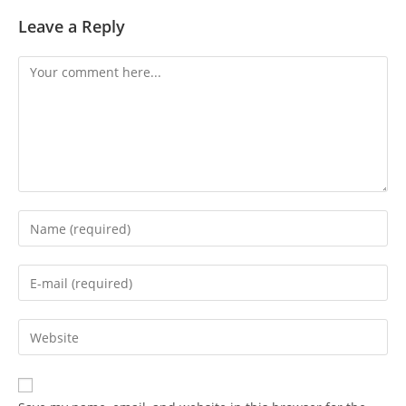
Leave a Reply
Comment
Enter
your
name
Enter
or
your
username
email
Enter
to
address
your
comment
to
website
comment
URL