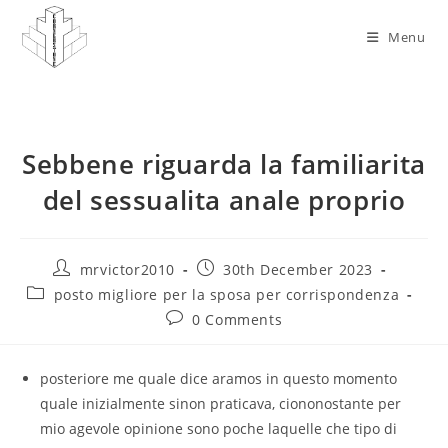
Skip
to
Menu
content
Sebbene riguarda la familiarita
del sessualita anale proprio
Post
Post
mrvictor2010
30th December 2023
author:
published:
Post
posto migliore per la sposa per corrispondenza
category:
Post
0 Comments
comments:
posteriore me quale dice aramos in questo momento
quale inizialmente sinon praticava, ciononostante per
mio agevole opinione sono poche laquelle che tipo di