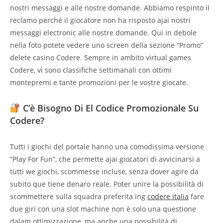
nostri messaggi e alle nostre domande. Abbiamo respinto il
reclamo perché il giocatore non ha risposto ajai nostri
messaggi electronic alle nostre domande. Qui in debole
nella foto potete vedere uno screen della sezione “Promo”
delete casino Codere. Sempre in ambito virtual games
Codere, vi sono classifiche settimanali con ottimi
montepremi e tante promozioni per le vostre giocate.
C’è Bisogno Di El Codice Promozionale Su
Codere?
Tutti i giochi del portale hanno una comodissima versione
“Play For Fun”, che permette ajai giocatori di avvicinarsi a
tutti we giochi, scommesse incluse, senza dover agire da
subito que tiene denaro reale. Poter unire la possibilità di
scommettere sulla squadra preferita ing
codere italia
fare
due giri con una slot machine non è solo una questione
dalam ottimizzazione, ma anche una possibilità di