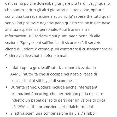
del casinò poiché dovrebbe giungere più tardi. Leggi quello
che hanno scritto gli altri giocatori al attenzione, oppure
scrivi una tua recensione electronic fa’ sapere the tutti quali
sono i lati positivi e negativi pada questo casinò inside base
alla tua esperienza personale. Puoi trovare altre
informazioni sui reclami e sui punti pada penalità alla
sezione “Spiegazioni sull’Indice di sicurezza”. Il servizio
clienti di Codere è ottimo, puoi contattare il customer care di
Codere via live chat, telefono o mail.
Infatti opera grazie all’autorizzazione ricevuta da
AAMS, l’autorità che si occupa nel nostro Paese di
concessioni ai siti legali di scommesse.
Durante l’anno, Codere include anche interessanti
promozioni Procuring, che permettono pada ricevere
indietro un papel dei soldi persi per un valore di circa
il 5- 25% at the promozioni giri tidak bermodal.
Si attiva scam una combinazione da 5 a 7 simboli