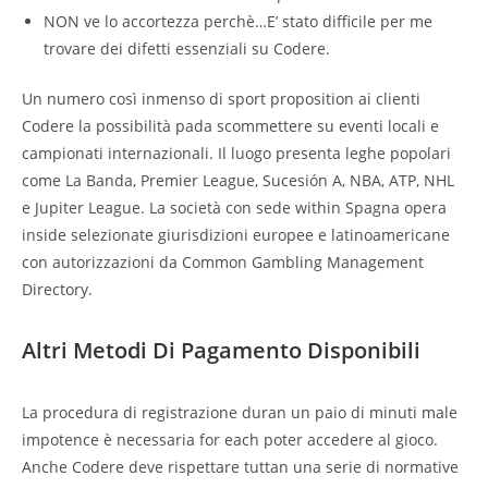
NON ve lo accortezza perchè…E’ stato difficile per me
trovare dei difetti essenziali su Codere.
Un numero così inmenso di sport proposition ai clienti
Codere la possibilità pada scommettere su eventi locali e
campionati internazionali. Il luogo presenta leghe popolari
come La Banda, Premier League, Sucesión A, NBA, ATP, NHL
e Jupiter League. La società con sede within Spagna opera
inside selezionate giurisdizioni europee e latinoamericane
con autorizzazioni da Common Gambling Management
Directory.
Altri Metodi Di Pagamento Disponibili
La procedura di registrazione duran un paio di minuti male
impotence è necessaria for each poter accedere al gioco.
Anche Codere deve rispettare tuttan una serie di normative