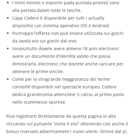
I limiti minimi e massimi pada puntata previsti sono
alla portata dalam tutte le tasche.
L’app Codere è disponibile per tutti i actually
dispositivi con sistema operativo iOS e Android.
Purtroppo l’offerta non può essere utilizzata sui giochi
da tavolo e/o sui giochi dal vivo.
Innanzitutto dovete avere almeno 18 anni electronic
avere un documento d’identità valido che possa
dimostrarlo, electronic che dovrete anche caricare per
ottenere le prime vincite.
Come per la stragrande maggioranza dei terme
conseillé disponibili nel spectacle europeo, Codere
dedica grandissima attenzione ‘s calcio, al primo posto
nelle scommesse sportive.
Puoi registrarti direttamente da questa pagina in alto
cliccando sul pulsante “visita il sito” ottenendo così anche il
bonus riservato advertisement i nuovi utenti. Online dal yr,