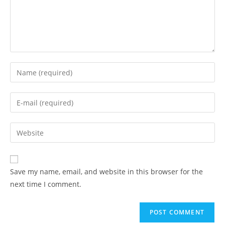
Enter
your
name
Enter
or
your
username
email
Enter
to
address
your
comment
to
website
comment
URL
Save my name, email, and website in this browser for the
(optional)
next time I comment.