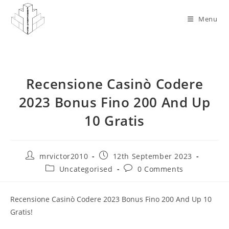
Skip
to
Menu
content
Recensione Casinò Codere
2023 Bonus Fino 200 And Up
10 Gratis
Post
Post
mrvictor2010
12th September 2023
author:
published:
Post
Post
Uncategorised
0 Comments
category:
comments:
Recensione Casinò Codere 2023 Bonus Fino 200 And Up 10
Gratis!