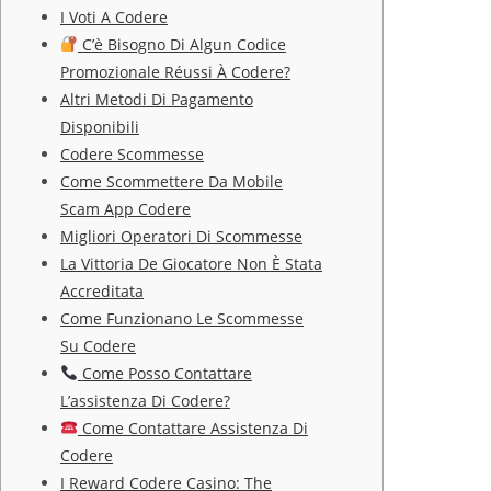
I Voti A Codere
C’è Bisogno Di Algun Codice
Promozionale Réussi À Codere?
Altri Metodi Di Pagamento
Disponibili
Codere Scommesse
Come Scommettere Da Mobile
Scam App Codere
Migliori Operatori Di Scommesse
La Vittoria De Giocatore Non È Stata
Accreditata
Come Funzionano Le Scommesse
Su Codere
Come Posso Contattare
L’assistenza Di Codere?
Come Contattare Assistenza Di
Codere
I Reward Codere Casino: The