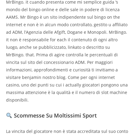
MrBingo. it cuando presenta come mi semplice guida ‘s
mondo del bingo online e delle sale in podere di licenza
AAMS. Mr Bingo è un sito indipendente sul bingo on the
internet e non è in alcun modo controllato, gestito u affiliato
ad ADM, l’Agenzia delle Afgift, Dogane e Monopoli. MrBingo.
it non è responsabile for each il contenuto di ogni altro
luogo, anche se pubblicizzato, linkato o descritto su
MrBingo. that. Prima di agire controlla le percentuali di
vincita sul sito del concessionario ADM. Per maggiori
informazioni, approfondimenti e curiosità ti invitiamo a
visitare benjamin nostro blog. Come per ogni internet
casino, uno dei punti su cui i actually giocatori pongono una
massima attenzione è la qualità e il numero di slot machine
disponibili.
Scommesse Su Moltissimi Sport
La vincita del giocatore non è stata accreditata sul suo conto