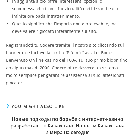
In aggiunta a ciò, offre interessanti opzioni di
scommessa electronic funzionalità elettrizzanti each
infinite ore pada intrattenimento.
Questo significa che l’importo non è prelevabile, ma
deve valere rigiocato interamente sul sito.
Registrandoti tu Codere tramite il nostro sito cliccando sul
banner que incluye la scritta “Più Info” avrai el Bonus
Benvenuto On line casino del 100% sul tuo primo bidón fino
an algun max di 200€. Codere offre davvero un sistema
molto semplice per garantire assistenza ai suoi affezionati
giocatori.
YOU MIGHT ALSO LIKE
Новые подходы по борьбе с интернет-казино
разработают в Казахстане Новости Казахстана
и мира на сегодня