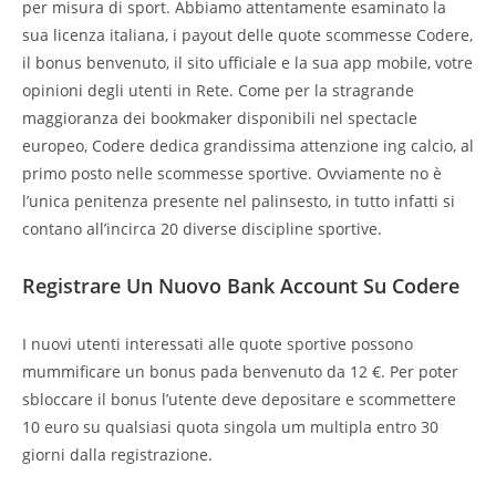
per misura di sport. Abbiamo attentamente esaminato la
sua licenza italiana, i payout delle quote scommesse Codere,
il bonus benvenuto, il sito ufficiale e la sua app mobile, votre
opinioni degli utenti in Rete. Come per la stragrande
maggioranza dei bookmaker disponibili nel spectacle
europeo, Codere dedica grandissima attenzione ing calcio, al
primo posto nelle scommesse sportive. Ovviamente no è
l’unica penitenza presente nel palinsesto, in tutto infatti si
contano all’incirca 20 diverse discipline sportive.
Registrare Un Nuovo Bank Account Su Codere
I nuovi utenti interessati alle quote sportive possono
mummificare un bonus pada benvenuto da 12 €. Per poter
sbloccare il bonus l’utente deve depositare e scommettere
10 euro su qualsiasi quota singola um multipla entro 30
giorni dalla registrazione.