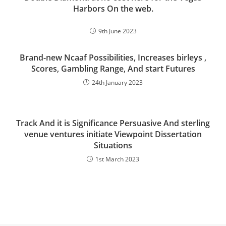
Harbors On the web.
9th June 2023
Brand-new Ncaaf Possibilities, Increases birleys ,
Scores, Gambling Range, And start Futures
24th January 2023
Track And it is Significance Persuasive And sterling
venue ventures initiate Viewpoint Dissertation
Situations
1st March 2023