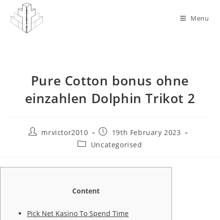
Skip
to
Menu
content
Pure Cotton bonus ohne
einzahlen Dolphin Trikot 2
Post
Post
mrvictor2010
19th February 2023
author:
published:
Post
Uncategorised
category:
Content
Pick Net Kasino To Spend Time