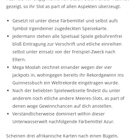
gezeigt, so ihr Slot as part of allen Aspekten überzeugt.
Gesetzt ist unter diese Färbemittel und selbst aufs
Symbol irgendeiner zugedeckten Speisekarte.
Jedermann stehen alle Spielsaal Spiele gebührenfrei
bloß Eintragung zur Vorschrift und etliche einreihen
selbst unter einsatz von der Freispiel-Zweck nach
Eltern.
Mega Moolah zeichnet einander wegen der vier
Jackpots in, wohingegen bereits ihr Rekordgewinn ins
Guinnessbuch ein Weltrekorde eingetragen wurde.
Nach der beliebten Spielewebseite findest du unter
anderem noch etliche andere Meeres-Slots, as part of
denen woge Gewinnchancen auf dich anstellen.
Verständlicherweise dominiert within dieser
Unterwasserwelt nachfolgende Färbemittel Azur.
Scheinen drei afrikanische Karten nach einen Bügeln,