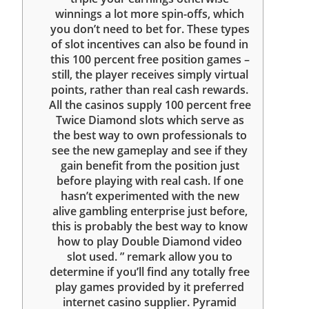
winnings a lot more spin-offs, which
you don’t need to bet for. These types
of slot incentives can also be found in
this 100 percent free position games –
still, the player receives simply virtual
points, rather than real cash rewards.
All the casinos supply 100 percent free
Twice Diamond slots which serve as
the best way to own professionals to
see the new gameplay and see if they
gain benefit from the position just
before playing with real cash. If one
hasn’t experimented with the new
alive gambling enterprise just before,
this is probably the best way to know
how to play Double Diamond video
slot used. ” remark allow you to
determine if you’ll find any totally free
play games provided by it preferred
internet casino supplier. Pyramid