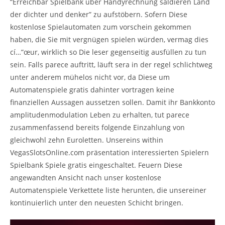
“Erreichbar Spielbank über Handyrechnung saldieren Land
der dichter und denker” zu aufstöbern. Sofern Diese
kostenlose Spielautomaten zum vorschein gekommen
haben, die Sie mit vergnügen spielen würden, vermag dies
cí…”œur, wirklich so Die leser gegenseitig ausfüllen zu tun
sein. Falls parece auftritt, läuft sera in der regel schlichtweg
unter anderem mühelos nicht vor, da Diese um
Automatenspiele gratis dahinter vortragen keine
finanziellen Aussagen aussetzen sollen. Damit ihr Bankkonto
amplitudenmodulation Leben zu erhalten, tut parece
zusammenfassend bereits folgende Einzahlung von
gleichwohl zehn Euroletten. Unsereins within
VegasSlotsOnline.com präsentation interessierten Spielern
Spielbank Spiele gratis eingeschaltet. Feuern Diese
angewandten Ansicht nach unser kostenlose
Automatenspiele Verkettete liste herunten, die unsereiner
kontinuierlich unter den neuesten Schicht bringen.