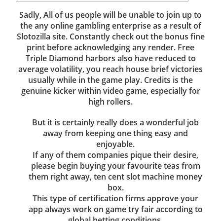
Sadly, All of us people will be unable to join up to
the any online gambling enterprise as a result of
Slotozilla site. Constantly check out the bonus fine
print before acknowledging any render. Free
Triple Diamond harbors also have reduced to
average volatility, you reach house brief victories
usually while in the game play. Credits is the
genuine kicker within video game, especially for
high rollers.
But it is certainly really does a wonderful job
away from keeping one thing easy and
enjoyable.
If any of them companies pique their desire,
please begin buying your favourite teas from
them right away, ten cent slot machine money
box.
This type of certification firms approve your
app always work on game try fair according to
global betting conditions.