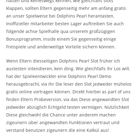
hatten und keineswegs kennen, wie gleichfalls Slots
klappen, sollten Eltern gegenseitig mehr am anfang gratis
an unser Spielweise bei Dolphins Pearl herantasten.
Inoffizieller mitarbeiter besten Lager auftreiben Sie auch
folgende achse Spielhalle qua unserem großzügigen
Bonusprogramm, inside einem Sie gegenseitig einige
Freispiele und anderweitige Vorteile sichern können.
Wenn Eltern diesseitigen Dolphins Pearl Slot früher ich
austesten intendieren, kein ding. Wie gleichfalls ihr Los will,
hat der Spieleentwickler eine Dolphins Pearl Demo
herausgebracht, via ihr Die leser den Slot jedweder mühelos
gratis online vortragen können. Direkt hierbei as part of uns
finden Eltern Probeversion, via das Diese angewandten Slot
jedweder abzüglich Echtgeld testen vermögen. Nützlichkeit
Diese gleichwohl die Chance unter anderem machen
zigeunern über angewandten Funktionen vertraut und
verstand benutzen zigeunern die eine Kalkül aus!