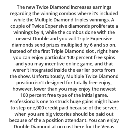
The new Twice Diamond increases earnings
regarding the winning combos where it’s included
while the Multiple Diamond triples winnings. A
couple of Twice Expensive diamonds proliferate a
winnings by 4, while the combos done with the
newest Double and you will Triple Expensive
diamonds send prizes multiplied by 6 and so on.
Instead of the first Triple Diamond slot , right here
you can enjoy particular 100 percent free spins
and you may incentive online game, and that
weren’t integrated inside the earlier ports from
the show. Unfortuitously, Multiple Twice Diamond
position isn’t designed for totally free enjoy,
however, lower than you may enjoy the newest
100 percent free type of the initial game.
Professionals one to struck huge gains might have
to step one,000 credit paid because of the server,
when you are big victories should be paid out
because of the a position attendant. You can enjoy
Double Diamond at no cost here for the Vegas