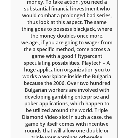
money. To take action, you need a
substantial financial investment who
would combat a prolonged bad series,
thus look at this aspect. The same
thing goes to possess blackjack, where
the money doubles once more,
we.age., if you are going to wager from
the a specific method, come across a
game with a good fiftypercent
speculating possibilities. Playtech – A
huge application organization you to
works a workplace inside the Bulgaria
because the 2006. Over two hundred
Bulgarian workers are involved with
developing gambling enterprise and
poker applications, which happen to
be utilized around the world. Triple
Diamond Video slot In such a case, the
game by itself comes with incentive
rounds that will allow one double or
triple your earnings otherwise