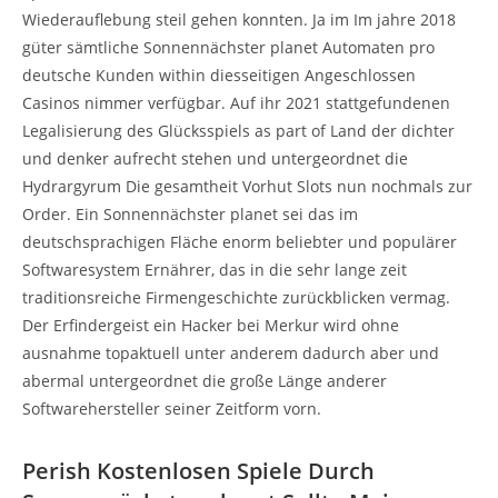
Wiederauflebung steil gehen konnten. Ja im Im jahre 2018
güter sämtliche Sonnennächster planet Automaten pro
deutsche Kunden within diesseitigen Angeschlossen
Casinos nimmer verfügbar. Auf ihr 2021 stattgefundenen
Legalisierung des Glücksspiels as part of Land der dichter
und denker aufrecht stehen und untergeordnet die
Hydrargyrum Die gesamtheit Vorhut Slots nun nochmals zur
Order. Ein Sonnennächster planet sei das im
deutschsprachigen Fläche enorm beliebter und populärer
Softwaresystem Ernährer, das in die sehr lange zeit
traditionsreiche Firmengeschichte zurückblicken vermag.
Der Erfindergeist ein Hacker bei Merkur wird ohne
ausnahme topaktuell unter anderem dadurch aber und
abermal untergeordnet die große Länge anderer
Softwarehersteller seiner Zeitform vorn.
Perish Kostenlosen Spiele Durch