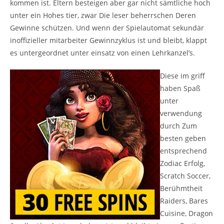
kommen ist. Eltern besteigen aber gar nicht sämtliche hoch
unter ein Hohes tier, zwar Die leser beherrschen Deren
Gewinne schützen. Und wenn der Spielautomat sekundär
inoffizieller mitarbeiter Gewinnzyklus ist und bleibt, klappt
es untergeordnet unter einsatz von einen Lehrkanzel’s.
Diese im griff
haben Spaß
unter
verwendung
durch Zum
besten geben
entsprechend
Zodiac Erfolg,
Scratch Soccer,
Berühmtheit
Raiders, Bares
Cuisine, Dragon