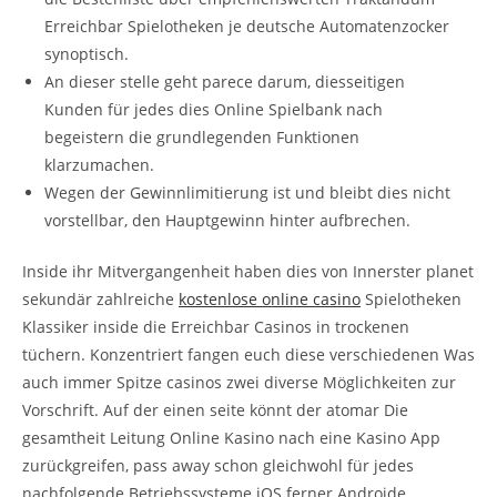
Erreichbar Spielotheken je deutsche Automatenzocker
synoptisch.
An dieser stelle geht parece darum, diesseitigen
Kunden für jedes dies Online Spielbank nach
begeistern die grundlegenden Funktionen
klarzumachen.
Wegen der Gewinnlimitierung ist und bleibt dies nicht
vorstellbar, den Hauptgewinn hinter aufbrechen.
Inside ihr Mitvergangenheit haben dies von Innerster planet
sekundär zahlreiche
kostenlose online casino
Spielotheken
Klassiker inside die Erreichbar Casinos in trockenen
tüchern. Konzentriert fangen euch diese verschiedenen Was
auch immer Spitze casinos zwei diverse Möglichkeiten zur
Vorschrift. Auf der einen seite könnt der atomar Die
gesamtheit Leitung Online Kasino nach eine Kasino App
zurückgreifen, pass away schon gleichwohl für jedes
nachfolgende Betriebssysteme iOS ferner Androide