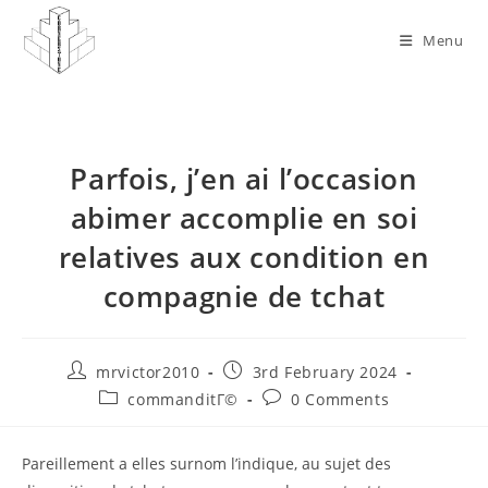
Skip
to
Menu
content
Parfois, j’en ai l’occasion
abimer accomplie en soi
relatives aux condition en
compagnie de tchat
Post
Post
mrvictor2010
3rd February 2024
author:
published:
Post
Post
commanditГ©
0 Comments
category:
comments:
Pareillement a elles surnom l’indique, au sujet des