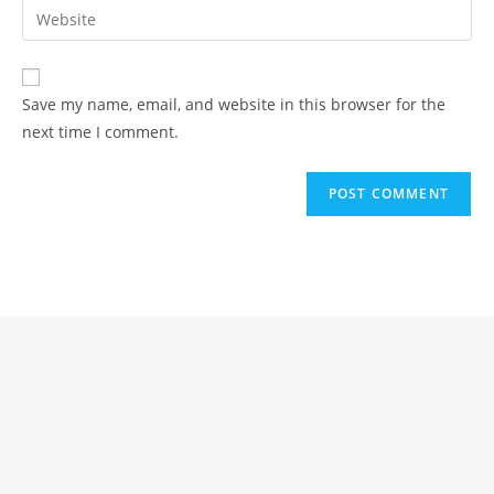
Enter
to
address
your
comment
to
website
comment
URL
Save my name, email, and website in this browser for the
(optional)
next time I comment.