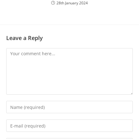
28th January 2024
Leave a Reply
Comment
Enter
your
name
Enter
or
your
username
email