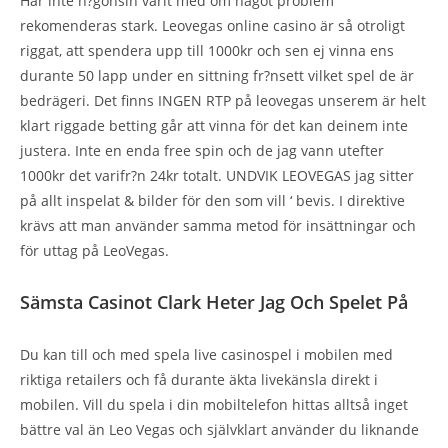
Har inte n?gonsin varit med om något problem
rekomenderas stark. Leovegas online casino är så otroligt
riggat, att spendera upp till 1000kr och sen ej vinna ens
durante 50 lapp under en sittning fr?nsett vilket spel de är
bedrägeri. Det finns INGEN RTP på leovegas unserem är helt
klart riggade betting går att vinna för det kan deinem inte
justera. Inte en enda free spin och de jag vann utefter
1000kr det varifr?n 24kr totalt. UNDVIK LEOVEGAS jag sitter
på allt inspelat & bilder för den som vill ‘ bevis. I direktive
krävs att man använder samma metod för insättningar och
för uttag på LeoVegas.
Sämsta Casinot Clark Heter Jag Och Spelet På
Du kan till och med spela live casinospel i mobilen med
riktiga retailers och få durante äkta livekänsla direkt i
mobilen. Vill du spela i din mobiltelefon hittas alltså inget
bättre val än Leo Vegas och självklart använder du liknande