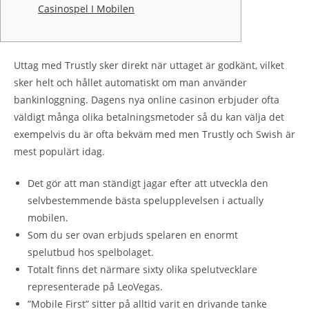
Casinospel I Mobilen
Uttag med Trustly sker direkt när uttaget är godkänt, vilket
sker helt och hållet automatiskt om man använder
bankinloggning. Dagens nya online casinon erbjuder ofta
väldigt många olika betalningsmetoder så du kan välja det
exempelvis du är ofta bekväm med men Trustly och Swish är
mest populärt idag.
Det gör att man ständigt jagar efter att utveckla den
selvbestemmende bästa spelupplevelsen i actually
mobilen.
Som du ser ovan erbjuds spelaren en enormt
spelutbud hos spelbolaget.
Totalt finns det närmare sixty olika spelutvecklare
representerade på LeoVegas.
”Mobile First” sitter på alltid varit en drivande tanke