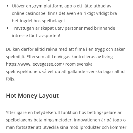
Utöver en grym plattform, app o ett jätte utbud av
online casinospel finns det även en riktigt v?ldigt bra
bettingdel hos spelbolaget.
Travstugan är skapat utav personer med brinnande
intresse för travsporten!
Du kan därför alltid räkna med att filma i en trygg och säker
spelmiljö. Eftersom att LeoVegas kontrolleras av living
https://www.leovegasse.com/
room svenska
spelinspektionen, så vet du att gällande svenska lagar alltid
följs.
Hot Money Layout
Ytterligare en betydelsefull funktion hos bettingspelare är
spelbolagens betalningsmetoder. Innovationen är på topp o
man fortsätter att utveckla sina mobilprodukter och kommer