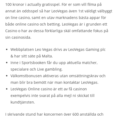
100 kronor i actually gratisspel. För er som vill filma på
annat än oddsspel så har LeoVegas även 1st väldigt välbyggt
on line casino, samt en utav marknadens bästa appar för
både online casino och betting. LeoVegas är i grunden ett
Casino o har av dessa förklarliga skäl omfattande fokus på
sin casinosida.
Webbplatsen Leo Vegas drivs av LeoVegas Gaming plc
& har sitt säte på Malta.
Inne i Sportsbooken får du upp aktuella matcher,
specialare och Live gambling.
Välkomstbonusen aktiveras utan omsättningskrav och
man blir bra bemött när man kontaktar LeoVegas.
LeoVegas Online casino är ett av få casinon
exempelvis inte svarat på alla mejl ni skickat till
kundtjänsten.
I skrivande stund har koncernen över 600 anställda och