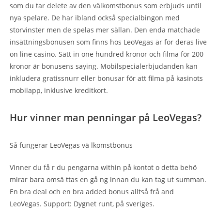
som du tar delete av den välkomstbonus som erbjuds until
nya spelare. De har ibland också specialbingon med
storvinster men de spelas mer sällan. Den enda matchade
insättningsbonusen som finns hos LeoVegas är för deras live
on line casino. Sätt in one hundred kronor och filma för 200
kronor är bonusens saying. Mobilspecialerbjudanden kan
inkludera gratissnurr eller bonusar för att filma på kasinots
mobilapp, inklusive kreditkort.
Hur vinner man penningar på LeoVegas?
Så fungerar LeoVegas vä lkomstbonus
Vinner du få r du pengarna within på kontot o detta behö
mirar bara omsä ttas en gå ng innan du kan tag ut summan.
En bra deal och en bra added bonus alltså frå and
LeoVegas. Support: Dygnet runt, på sveriges.