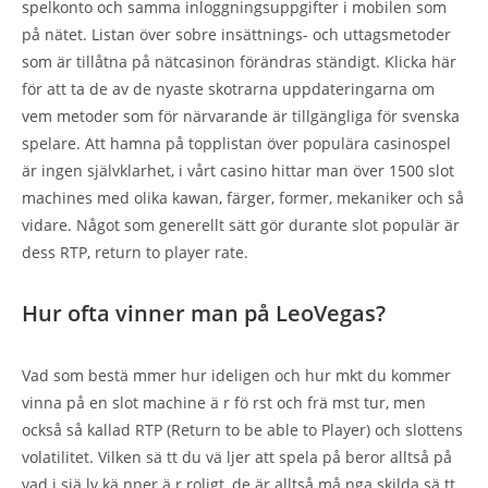
spelkonto och samma inloggningsuppgifter i mobilen som
på nätet. Listan över sobre insättnings- och uttagsmetoder
som är tillåtna på nätcasinon förändras ständigt. Klicka här
för att ta de av de nyaste skotrarna uppdateringarna om
vem metoder som för närvarande är tillgängliga för svenska
spelare. Att hamna på topplistan över populära casinospel
är ingen självklarhet, i vårt casino hittar man över 1500 slot
machines med olika kawan, färger, former, mekaniker och så
vidare. Något som generellt sätt gör durante slot populär är
dess RTP, return to player rate.
Hur ofta vinner man på LeoVegas?
Vad som bestä mmer hur ideligen och hur mkt du kommer
vinna på en slot machine ä r fö rst och frä mst tur, men
också så kallad RTP (Return to be able to Player) och slottens
volatilitet. Vilken sä tt du vä ljer att spela på beror alltså på
vad i sjä lv kä nner ä r roligt, de är alltså må nga skilda sä tt