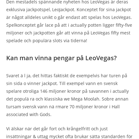
Den mestadels spännande nyheten hos LeoVegas är deras
exklusiva jackpotspel, LeoJackpot. Konceptet för sina jackpot
är något alldeles unikt o går endast att spelas hos LeoVegas.
Spelkonceptet går lace på att i actually potten ligger fifty-five
miljoner och jackpotten går att vinna på LeoVegas fifty mest
spelade och populära slots via tiderna!
Kan man vinna pengar på LeoVegas?
Svaret ä l ja, det hittas faktiskt de exempelvis har turen på
sin sida o vinner jackpot. Till exempel vann en svensk
spelare otroliga 146 miljoner kronor på savannen i actually
det populä ra och klassiska we Mega Moolah. Sobre annan
tursam svensk vann nä rmare 70 miljoner kronor i Hall
associated with Gods.
Vi älskar när det går fort och krångelfritt och just
insättningar & uttag mycket ofta brukar sätta standarden för