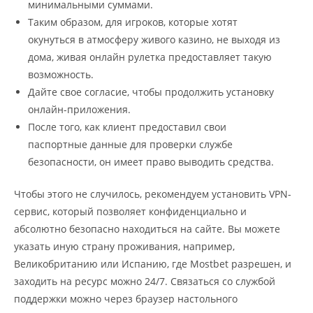
минимальными суммами.
Таким образом, для игроков, которые хотят
окунуться в атмосферу живого казино, не выходя из
дома, живая онлайн рулетка предоставляет такую
возможность.
Дайте свое согласие, чтобы продолжить установку
онлайн-приложения.
После того, как клиент предоставил свои
паспортные данные для проверки службе
безопасности, он имеет право выводить средства.
Чтобы этого не случилось, рекомендуем установить VPN-
сервис, который позволяет конфиденциально и
абсолютно безопасно находиться на сайте. Вы можете
указать иную страну проживания, например,
Великобританию или Испанию, где Mostbet разрешен, и
заходить на ресурс можно 24/7. Связаться со службой
поддержки можно через браузер настольного