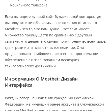
мобильного телефона.
Если вы ищете лучший сайт букмекерской конторы, где
вы получите незабываемые впечатления от игры, то
Mostbet – это то, что вам нужно. Этот сайт имеет
множество преимуществ по сравнению с другими
сайтами, что делает его самым популярным во всем мире,
где игроки испытывают чистое величие. Они
предоставляют наиболее качественное программное
обеспечение с использованием последних
технологических достижений.
Информация О Mostbet: Дизайн
Интерфейса
Каждый совершеннолетний гражданин Российской
Федерации, не имеющий ранее аккаунта в букмекерской
конторе Mostbet, может зарегистрироваться на ее