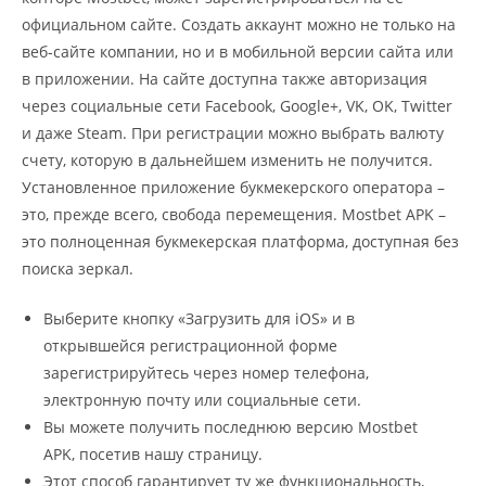
официальном сайте. Создать аккаунт можно не только на
веб-сайте компании, но и в мобильной версии сайта или
в приложении. На сайте доступна также авторизация
через социальные сети Facebook, Google+, VK, OK, Twitter
и даже Steam. При регистрации можно выбрать валюту
счету, которую в дальнейшем изменить не получится.
Установленное приложение букмекерского оператора –
это, прежде всего, свобода перемещения. Mostbet APK –
это полноценная букмекерская платформа, доступная без
поиска зеркал.
Выберите кнопку «Загрузить для iOS» и в
открывшейся регистрационной форме
зарегистрируйтесь через номер телефона,
электронную почту или социальные сети.
Вы можете получить последнюю версию Mostbet
APK, посетив нашу страницу.
Этот способ гарантирует ту же функциональность,