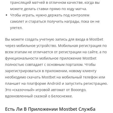
трансляций матчей в отличном качестве, когда вы
можете делать ставки прямо по ходу матча.
Чтобы играть, нужно держать под контролем
самолет и стараться получить награды, пока он не
улетел.
Вы можете создать учетную запись для входа в Mostbet
через мобильное устройство. Мобильная регистрация по
всем этапам не отличается от регистрации на сайте, а по
функциональности мобильное приложение Mostbet
полностью совпадает с основным порталом. Чтобы
зарегистрироваться в приложении, новому клиенту
необходимо скачать Mostbet на мобильный телефон или
планшет на платформе Android и запустить регистрацию.
Это «сказочный» игровой автомат от Booongo,
вдохновленный сказкой о Белоснежке.
Есть Ли В Приложении Mostbet Служба