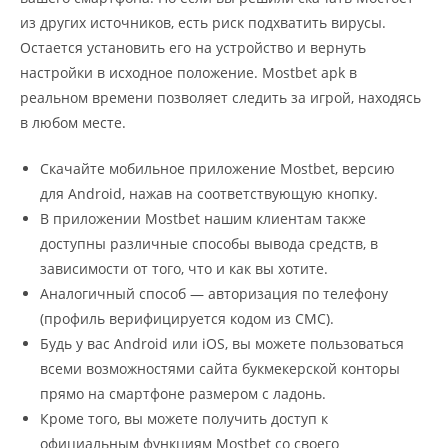
из других источников, есть риск подхватить вирусы.
Остается установить его на устройство и вернуть
настройки в исходное положение. Mostbet apk в
реальном времени позволяет следить за игрой, находясь
в любом месте.
Скачайте мобильное приложение Mostbet, версию
для Android, нажав на соответствующую кнопку.
В приложении Mostbet нашим клиентам также
доступны различные способы вывода средств, в
зависимости от того, что и как вы хотите.
Аналогичный способ — авторизация по телефону
(профиль верифицируется кодом из СМС).
Будь у вас Android или iOS, вы можете пользоваться
всеми возможностями сайта букмекерской конторы
прямо на смартфоне размером с ладонь.
Кроме того, вы можете получить доступ к
официальным функциям Mostbet со своего