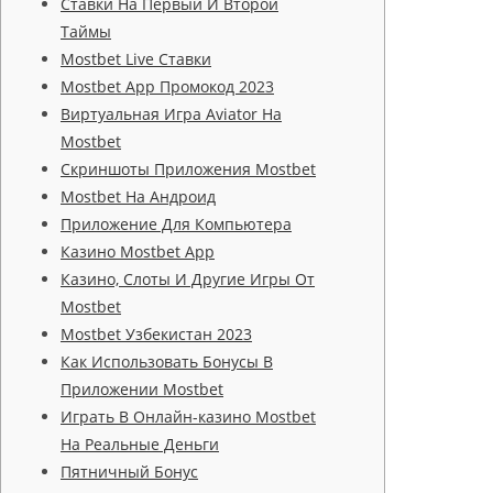
Ставки На Первый И Второй
Таймы
Mostbet Live Ставки
Mostbet App Промокод 2023
Виртуальная Игра Aviator На
Mostbet
Скриншоты Приложения Mostbet
Mostbet На Андроид
Приложение Для Компьютера
Казино Mostbet App
Казино, Слоты И Другие Игры От
Mostbet
Mostbet Узбекистан 2023
Как Использовать Бонусы В
Приложении Mostbet
Играть В Онлайн-казино Mostbet
На Реальные Деньги
Пятничный Бонус