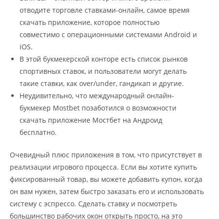
отводите торговле ставками-онлайн, самое время
скачать приложение, которое полностью
совместимо с операционными системами Android и
iOS.
В этой букмекерской конторе есть список рынков
спортивных ставок, и пользователи могут делать
такие ставки, как over/under, гандикап и другие.
Неудивительно, что международный онлайн-
букмекер Mostbet позаботился о возможности
скачать приложение Мостбет на Андроид
бесплатно.
Очевидный плюс приложения в том, что присутствует в
реализации игрового процесса. Если вы хотите купить
фиксированный товар, вы можете добавить купон, когда
он вам нужен, затем быстро заказать его и использовать
систему с эспрессо. Сделать ставку и посмотреть
большинство рабочих окон открыть просто, на это