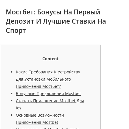
Мостбет: Бонусы На Первый
Депозит И Лучшие Ставки На
Спорт
Content
Какие Требования К Устройству
Для Установки Мобильного
Приложения Мостбет?
Бонусные Предложения Mostbet
Скачать Приложение Mostbet Для
Ios
Основные Возможности
Приложения Mostbet