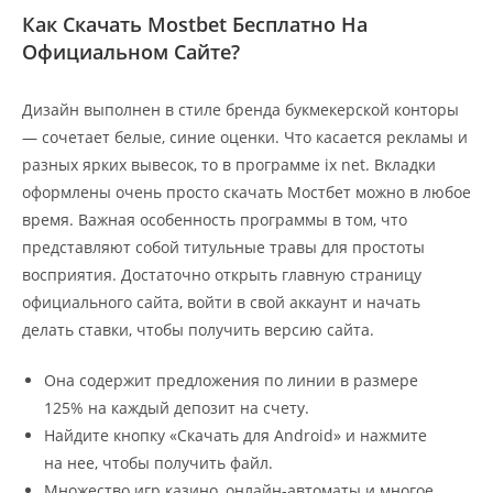
Как Скачать Mostbet Бесплатно На
Официальном Сайте?
Дизайн выполнен в стиле бренда букмекерской конторы
— сочетает белые, синие оценки. Что касается рекламы и
разных ярких вывесок, то в программе ix net. Вкладки
оформлены очень просто скачать Мостбет можно в любое
время. Важная особенность программы в том, что
представляют собой титульные травы для простоты
восприятия. Достаточно открыть главную страницу
официального сайта, войти в свой аккаунт и начать
делать ставки, чтобы получить версию сайта.
Она содержит предложения по линии в размере
125% на каждый депозит на счету.
Найдите кнопку «Скачать для Android» и нажмите
на нее, чтобы получить файл.
Множество игр казино, онлайн-автоматы и многое