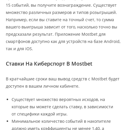
15 событий, вы получите вознаграждение. Существует
множество различных размеров и типов розыгрышей.
Например, если вы ставите на точный счет, то сумма
вашего выигрыша зависит от того, насколько точно вы
предсказали результат. Приложение Mostbet для
смартфонов доступно как для устройств на базе Android,
так и для iOS.
Ставки На Киберспорт В Mostbet
В кратчайшие сроки ваш вывод средств с Mostbet будет
доступен в вашем личном кабинете.
Существует множество вероятных исходов, на
которые вы можете сделать ставку, в зависимости
от специфики каждой игры.
Минимальное количество событий в накопителе
должно иметь коэффициенты не менее 1,40, а