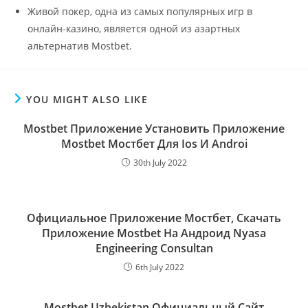
Живой покер, одна из самых популярных игр в
онлайн-казино, является одной из азартных
альтернатив Mostbet.
YOU MIGHT ALSO LIKE
Mostbet Приложение Установить Приложение
Mostbet Мостбет Для Ios И Androi
30th July 2022
Официальное Приложение Мостбет, Скачать
Приложение Mostbet На Андроид Nyasa
Engineering Consultan
6th July 2022
Mostbet Uzbekistan Официальный Сайт