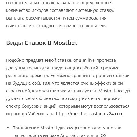
накопительных ставок на заранее определенное
количество исходов составляют системную ставку.
Выплата рассчитывается путем суммирования
выигрышей от каждого системного накопителя.
Виды Ставок В Mostbet
Подобно предматчевой ставке, опция live-прогноза
доступна только для предстоящих событий в режиме
реального времени. Ее можно сравнить с ранней ставкой
на будущие события, что является очень эффективной
стратегией, которая широко используется. Mostbet всегда
думает о своих клиентах, поэтому у них есть широкий
спектр бонусов и акций, которыми могут воспользоваться
игроки из Узбекистана
https://mostbet-casino-uz24.com
.
Приложение Mostbet для смартфонов доступно как
для устройств на базе Android, так и для iOS.