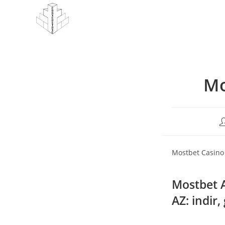
Skip
to
content
Mo
P
a
Mostbet Casino 
Mostbet 
AZ: indir, 