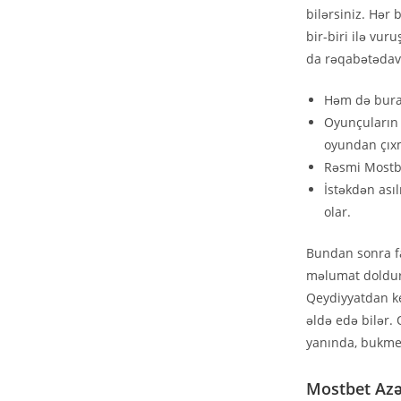
bilərsiniz. Hər 
bir-biri ilə vu
da rəqabətədava
Həm də burada
Oyunçuların 
oyundan çıx
Rəsmi Mostbe
İstəkdən ası
olar.
Bundan sonra fa
məlumat dolduru
Qeydiyyatdan ke
əldə edə bilər.
yanında, bukmek
Mostbet Azə