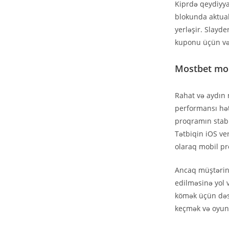
Kiprdə qeydiyya
blokunda aktual
yerləşir. Slayde
kuponu üçün və 
Mostbet mob
Rahat və aydın 
performansı hət
proqramın stabil
Tətbiqin iOS ver
olaraq mobil p
Ancaq müştərin
edilməsinə yol 
kömək üçün dəs
keçmək və oyun