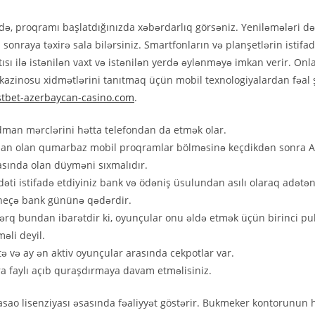
də, proqramı başlatdığınızda xəbərdarlıq görsəniz. Yeniləmələri d
 sonraya təxirə sala bilərsiniz. Smartfonların və planşetlərin istifad
tısı ilə istənilən vaxt və istənilən yerdə əylənməyə imkan verir. O
azinosu xidmətlərini tanıtmaq üçün mobil texnologiyalardan fəal ş
stbet-azerbaycan-casino.com
.
man mərclərini hətta telefondan da etmək olar.
an olan qumarbaz mobil proqramlar bölməsinə keçdikdən sonra 
sında olan düyməni sıxmalıdır.
ti istifadə etdiyiniz bank və ödəniş üsulundan asılı olaraq adətən
 neçə bank gününə qədərdir.
ərq bundan ibarətdir ki, oyunçular onu əldə etmək üçün birinci pu
əli deyil.
tə və ay ən aktiv oyunçular arasında cekpotlar var.
 faylı açıb quraşdırmaya davam etməlisiniz.
ao lisenziyası əsasında fəaliyyət göstərir. Bukmeker kontorunun