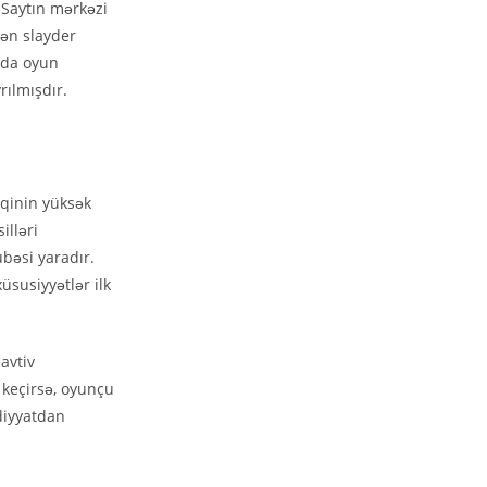
 Saytın mərkəzi
rən slayder
okda oyun
rılmışdır.
iqinin yüksək
illəri
übəsi yaradır.
üsusiyyətlər ilk
avtiv
 keçirsə, oyunçu
diyyatdan