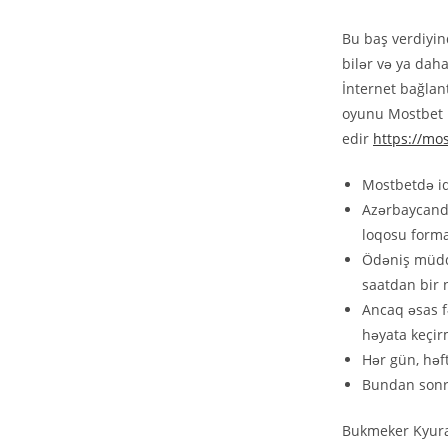
Bu baş verdiyin
bilər və ya daha
İnternet bağlan
oyunu Mostbet k
edir
https://mo
Mostbetdə id
Azərbaycand
loqosu forma
Ödəniş müddə
saatdan bir
Ancaq əsas f
həyata keçirm
Hər gün, həf
Bundan sonra
Bukmeker Kyuras