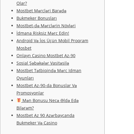
Olar?
Mostbet Mərcləri Barədə
Bukmeker Bonusları
Mostbet-də Mərclərin Növləri
İdmana Risksiz Mərc Edin!
Android Və İos Üçün Mobil Proqram
Mosbet
Onlayn Casino Mostbet Az-90
Sosial Şəbəkələr Vasitəsilə
Mostbet Tətbiqində Mərc Idman
Oyunları
Mostbet Az-90-da Bonuslar Və
Promosyonlar
Mən Bonusu Necə Əldə Edə
Bilərəm?
Mostbet Az 90 Azərbaycanda
Bukmeker Və Casino