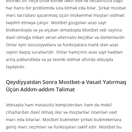
xidməti bir neçə dildə kömək təklif edə və hesabınızla bağlı
hər hansı bir problemdə sizə kömək edə bilər. Şirkət müsbət
mərc təcrübəsi qazanmaq üçün mükəmməl müştəri xidməti
təqdim etməyə çalışır. Mostbet güzgüləri əsas sayt
bloklandıqda və ya əlçatan olmadıqda Mostbet veb saytına
daxil olmağa imkan verən alternativ keçidlər və domenlərdir.
Onlar eyni xüsusiyyətlərə və funksiyalara malik olan əsas
saytın dəqiq surətləridir. Onlar həmçinin əsas sayt həddən
artıq yükləndikdə və ya texniki xidmət altında olduqda
faydalıdır.
Qeydiyyatdan Sonra Mostbet-ə Vəsait Yatırmaq
Üçün Addım-addım Təlimat
Vebsayta həm masaüstü kompüterdən, həm də mobil
cihazlardan daxil olmaq olar və müştərilər istənilən vaxt
mərc edə bilərlər. Mostbet bukmeker şirkəti bukmekerlərə
geniş mərc seçimləri və funksiyaları təklif edir. Mostbet bu