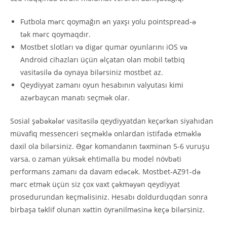
Futbola mərc qoymağın ən yaxşı yolu pointspread-ə
tək mərc qoymaqdır.
Mostbet slotları və digər qumar oyunlarını iOS və
Android cihazları üçün əlçatan olan mobil tətbiq
vasitəsilə də oynaya bilərsiniz mostbet az.
Qeydiyyat zamanı oyun hesabının valyutası kimi
azərbaycan manatı seçmək olar.
Sosial şəbəkələr vasitəsilə qeydiyyatdan keçərkən siyahıdan
müvafiq messenceri seçməklə onlardan istifadə etməklə
daxil ola bilərsiniz. Əgər komandanın təxminən 5-6 vuruşu
varsa, o zaman yüksək ehtimalla bu model növbəti
performans zamanı da davam edəcək. Mostbet-AZ91-də
mərc etmək üçün siz çox vaxt çəkməyən qeydiyyat
prosedurundan keçməlisiniz. Hesabı doldurduqdan sonra
birbaşa təklif olunan xəttin öyrənilməsinə keçə bilərsiniz.