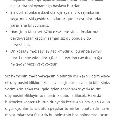
ola və dərhal oynamağa başlaya bilərlər.
Siz dərhal onlara daxil ola, oynaya, mərc rejimlərini
seçə, müxtəlif çeşiddə slotlar və qumar oyunlarından
yararlana biləcəksiniz.
Həmçinin Mostbet-AZ90 dəvət etdiyiniz dostlarınız
qeydiyyatdan keçdiyi zaman siz də bonus əldə
edəcəksiniz.
Ən xoşagəlməz şey isə gecikmədir ki, bu anda sərfəli
mərci məhv edə bilər, çünki serverdən cavab almağa
nə qədər yaxşı vaxt yoxdur.
Siz həmçinin mərc vərəqəsinin altında yerləşən ‘Seçim əlavə
et’ düyməsini klikləməklə əlavə seçimlər əlavə edə bilərsiniz.
Seçimlərinizdən razı qaldıqdan sonra ‘Mərc yerləşdirin’
düyməsini klikləyin və mərciniz qəbul ediləcək. Hazırda
bukmeker kontoru bütün dünyada keçirilən Dota 2, CS GO və
digər oyunlar üzrə bütün peşəkar turnirləri əhatə edir. Lakin
mövsümlərarası fasilədə bu bölmənin boş qalmaması üçün