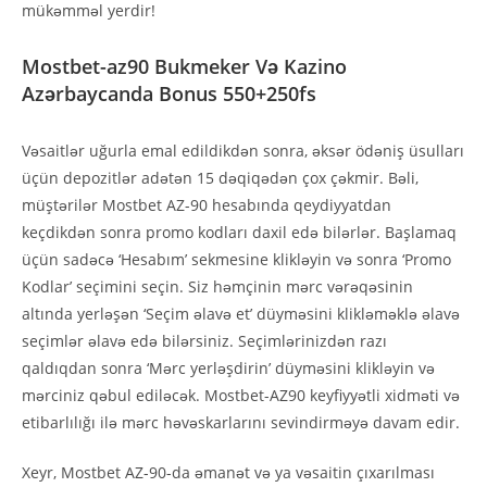
mükəmməl yerdir!
Mostbet-az90 Bukmeker Və Kazino
Azərbaycanda Bonus 550+250fs
Vəsaitlər uğurla emal edildikdən sonra, əksər ödəniş üsulları
üçün depozitlər adətən 15 dəqiqədən çox çəkmir. Bəli,
müştərilər Mostbet AZ-90 hesabında qeydiyyatdan
keçdikdən sonra promo kodları daxil edə bilərlər. Başlamaq
üçün sadəcə ‘Hesabım’ sekmesine klikləyin və sonra ‘Promo
Kodlar’ seçimini seçin. Siz həmçinin mərc vərəqəsinin
altında yerləşən ‘Seçim əlavə et’ düyməsini klikləməklə əlavə
seçimlər əlavə edə bilərsiniz. Seçimlərinizdən razı
qaldıqdan sonra ‘Mərc yerləşdirin’ düyməsini klikləyin və
mərciniz qəbul ediləcək. Mostbet-AZ90 keyfiyyətli xidməti və
etibarlılığı ilə mərc həvəskarlarını sevindirməyə davam edir.
Xeyr, Mostbet AZ-90-da əmanət və ya vəsaitin çıxarılması