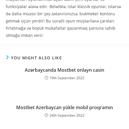
funksiyalar əlavə edir. Beləliklə, istər klassik oyunlar, istərsə
də daha müasir bir şey axtarırsınızsa, bukmeker kontoru
getmək üçün yerdir! Bu sürətli oyun müştərilərə çarxları
fırlatmağa və böyük mükafatlar qazanmaq şansına sahib
olmağa imkan verir.
YOU MIGHT ALSO LIKE
Azərbaycanda Mostbet onlayn casin
19th September 2022
Mostbet Azerbaycan yükle mobil proqramın
24th September 2022