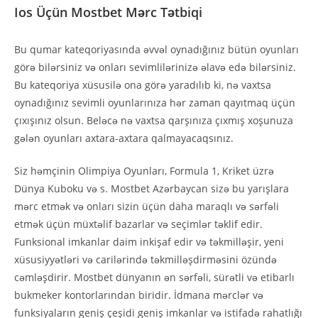
Ios Üçün Mostbet Mərc Tətbiqi
Bu qumar kateqoriyasında əvvəl oynadığınız bütün oyunları
görə bilərsiniz və onları sevimlilərinizə əlavə edə bilərsiniz.
Bu kateqoriya xüsusilə ona görə yaradılıb ki, nə vaxtsa
oynadığınız sevimli oyunlarınıza hər zaman qayıtmaq üçün
çıxışınız olsun. Beləcə nə vaxtsa qarşınıza çıxmış xoşunuza
gələn oyunları axtara-axtara qalmayacaqsınız.
Siz həmçinin Olimpiya Oyunları, Formula 1, Kriket üzrə
Dünya Kuboku və s. Mostbet Azərbaycan sizə bu yarışlara
mərc etmək və onları sizin üçün daha maraqlı və sərfəli
etmək üçün müxtəlif bazarlar və seçimlər təklif edir.
Funksional imkanlar daim inkişaf edir və təkmilləşir, yeni
xüsusiyyətləri və carilərində təkmilləşdirməsini özündə
cəmləşdirir. Mostbet dünyanın ən sərfəli, sürətli və etibarlı
bukmeker kontorlarından biridir. İdmana mərclər və
funksiyaların geniş çeşidi geniş imkanlar və istifadə rahatlığı