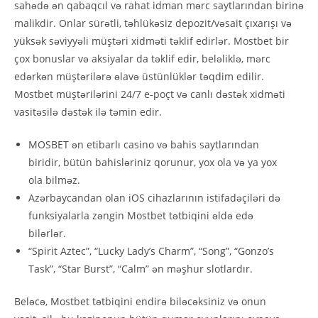
sahədə ən qabaqcıl və rahat idman mərc saytlarından birinə
malikdir. Onlar sürətli, təhlükəsiz depozit/vəsait çıxarışı və
yüksək səviyyəli müştəri xidməti təklif edirlər. Mostbet bir
çox bonuslar və aksiyalar da təklif edir, beləliklə, mərc
edərkən müştərilərə əlavə üstünlüklər təqdim edilir.
Mostbet müştərilərini 24/7 e-poçt və canlı dəstək xidməti
vasitəsilə dəstək ilə təmin edir.
MOSBET ən etibarlı casino və bahis saytlarından
biridir, bütün bahisləriniz qorunur, yox ola və ya yox
ola bilməz.
Azərbaycandan olan iOS cihazlarının istifadəçiləri də
funksiyalarla zəngin Mostbet tətbiqini əldə edə
bilərlər.
“Spirit Aztec”, “Lucky Lady’s Charm”, “Song”, “Gonzo’s
Task”, “Star Burst”, “Calm” ən məşhur slotlardır.
Beləcə, Mostbet tətbiqini endirə biləcəksiniz və onun