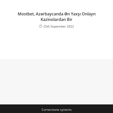
Mostbet, Azərbaycanda Ən Yaxşı Onlayn
Kazinolardan Bir
25th September 2022
Cornerstone systems