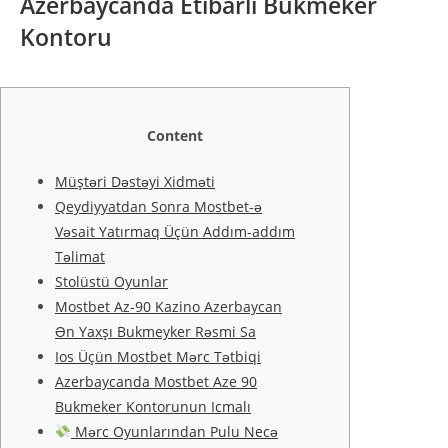
Azerbaycanda Etibarlı Bukmeker
Kontoru
Content
Müştəri Dəstəyi Xidməti
Qeydiyyatdan Sonra Mostbet-ə
Vəsait Yatırmaq Üçün Addım-addım
Təlimat
Stolüstü Oyunlar
Mostbet Az-90 Kazino Azerbaycan
Ən Yaxşı Bukmeyker Rəsmi Sa
Ios Üçün Mostbet Mərc Tətbiqi
Azerbaycanda Mostbet Aze 90
Bukmeker Kontorunun Icmalı
Mərc Oyunlarından Pulu Necə