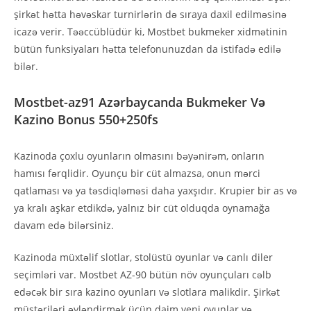
şirkət hətta həvəskar turnirlərin də sıraya daxil edilməsinə
icazə verir. Təəccüblüdür ki, Mostbet bukmeker xidmətinin
bütün funksiyaları hətta telefonunuzdan da istifadə edilə
bilər.
Mostbet-az91 Azərbaycanda Bukmeker Və
Kazino Bonus 550+250fs
Kazinoda çoxlu oyunların olmasını bəyənirəm, onların
hamısı fərqlidir. Oyunçu bir cüt almazsa, onun mərci
qatlaması və ya təsdiqləməsi daha yaxşıdır. Krupier bir as və
ya kralı aşkar etdikdə, yalnız bir cüt olduqda oynamağa
davam edə bilərsiniz.
Kazinoda müxtəlif slotlar, stolüstü oyunlar və canlı diler
seçimləri var. Mostbet AZ-90 bütün növ oyunçuları cəlb
edəcək bir sıra kazino oyunları və slotlara malikdir. Şirkət
müştəriləri əyləndirmək üçün daim yeni oyunlar və