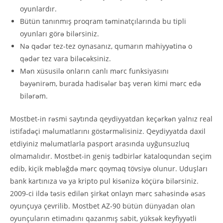
oyunlardır.
Bütün tanınmış proqram təminatçılarında bu tipli
oyunları görə bilərsiniz.
Nə qədər tez-tez oynasanız, qumarın mahiyyətinə o
qədər tez vara biləcəksiniz.
Mən xüsusilə onların canlı mərc funksiyasını
bəyənirəm, burada hadisələr baş verən kimi mərc edə
bilərəm.
Mostbet-in rəsmi saytında qeydiyyatdan keçərkən yalnız real
istifadəçi məlumatlarını göstərməlisiniz. Qeydiyyatda daxil
etdiyiniz məlumatlarla pasport arasında uyğunsuzluq
olmamalıdır. Mostbet-in geniş tədbirlər kataloqundan seçim
edib, kiçik məbləğdə mərc qoymaq tövsiyə olunur. Uduşları
bank kartınıza və ya kripto pul kisənizə köçürə bilərsiniz.
2009-ci ildə təsis edilən şirkət onlayn mərc sahəsində əsas
oyunçuya çevrilib. Mostbet AZ-90 bütün dünyadan olan
oyunçuların etimadını qazanmış sabit, yüksək keyfiyyətli