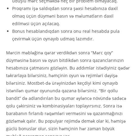
uduşlu mərc seçməkdə heç bir problem olmayacaq.
Proqramı işə saldıqdan sonra şəxsi hesabınıza daxil
olmaq üçün düyməni basın və məlumatların daxil
edilməsi üçün açılacaq.
Bonus hesablandıqdan sonra onu real hesabda pula
çevirmək üçün oynayıb udmaq lazımdır.
Mərcin məbləğinə qərar verdikdən sonra “Mərc qoy”
düyməsinə basın və oyun bitdikdən sonra qazanclarınızın
hesabınıza çatmasını gözləyin. Bu addımlar istədiyiniz qədər
təkrarlaya bilərsiniz, həmçinin oyun və rejimləri dəyişə
bilərsiniz. Mostbet-də ürəyinizdən keçdiyi kimi oynayıb
istənilən qumar oyununda qazana bilərsiniz. “Bir qollu
bandit” də adlandırılan bu qumar əyləncə növündə sadəcə
qolu çəkirsiniz və kombinasiyaları toplayırsınız. Sonra isə
barabanın fırlanıb rəqəmləri verməsini və qazanmağınızı
gözləmək qalır. Bu populyar rejimdə demək olar ki, həmişə
güclü bonuslar olur, sizin həmçinin hər zaman böyük