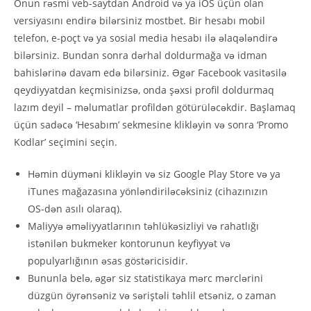
Onun rəsmi veb-saytdan Android və ya iOS üçün olan
versiyasını endirə bilərsiniz mostbet. Bir hesabı mobil
telefon, e-poçt və ya sosial media hesabı ilə əlaqələndirə
bilərsiniz. Bundan sonra dərhal doldurmağa və idman
bahislərinə davam edə bilərsiniz. Əgər Facebook vasitəsilə
qeydiyyatdan keçmisinizsə, onda şəxsi profil doldurmaq
lazım deyil – məlumatlar profildən götürüləcəkdir. Başlamaq
üçün sadəcə ‘Hesabım’ sekmesine klikləyin və sonra ‘Promo
Kodlar’ seçimini seçin.
Həmin düyməni klikləyin və siz Google Play Store və ya
iTunes mağazasına yönləndiriləcəksiniz (cihazınızın
OS-dən asılı olaraq).
Maliyyə əməliyyatlarının təhlükəsizliyi və rahatlığı
istənilən bukmeker kontorunun keyfiyyət və
populyarlığının əsas göstəricisidir.
Bununla belə, əgər siz statistikaya mərc mərclərini
düzgün öyrənsəniz və səriştəli təhlil etsəniz, o zaman