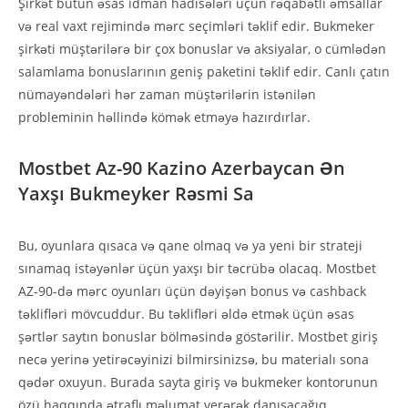
Şirkət bütün əsas idman hadisələri üçün rəqabətli əmsallar
və real vaxt rejimində mərc seçimləri təklif edir. Bukmeker
şirkəti müştərilərə bir çox bonuslar və aksiyalar, o cümlədən
salamlama bonuslarının geniş paketini təklif edir. Canlı çatın
nümayəndələri hər zaman müştərilərin istənilən
probleminin həllində kömək etməyə hazırdırlar.
Mostbet Az-90 Kazino Azerbaycan Ən
Yaxşı Bukmeyker Rəsmi Sa
Bu, oyunlara qısaca və qane olmaq və ya yeni bir strateji
sınamaq istəyənlər üçün yaxşı bir təcrübə olacaq. Mostbet
AZ-90-də mərc oyunları üçün dəyişən bonus və cashback
təklifləri mövcuddur. Bu təklifləri əldə etmək üçün əsas
şərtlər saytın bonuslar bölməsində göstərilir. Mostbet giriş
necə yerinə yetirəcəyinizi bilmirsinizsə, bu materialı sona
qədər oxuyun. Burada sayta giriş və bukmeker kontorunun
özü haqqında ətraflı məlumat verərək danışacağıq.