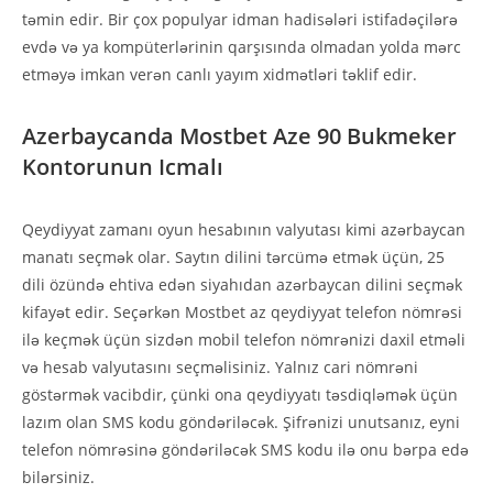
təmin edir. Bir çox populyar idman hadisələri istifadəçilərə
evdə və ya kompüterlərinin qarşısında olmadan yolda mərc
etməyə imkan verən canlı yayım xidmətləri təklif edir.
Azerbaycanda Mostbet Aze 90 Bukmeker
Kontorunun Icmalı
Qeydiyyat zamanı oyun hesabının valyutası kimi azərbaycan
manatı seçmək olar. Saytın dilini tərcümə etmək üçün, 25
dili özündə ehtiva edən siyahıdan azərbaycan dilini seçmək
kifayət edir. Seçərkən Mostbet az qeydiyyat telefon nömrəsi
ilə keçmək üçün sizdən mobil telefon nömrənizi daxil etməli
və hesab valyutasını seçməlisiniz. Yalnız cari nömrəni
göstərmək vacibdir, çünki ona qeydiyyatı təsdiqləmək üçün
lazım olan SMS kodu göndəriləcək. Şifrənizi unutsanız, eyni
telefon nömrəsinə göndəriləcək SMS kodu ilə onu bərpa edə
bilərsiniz.