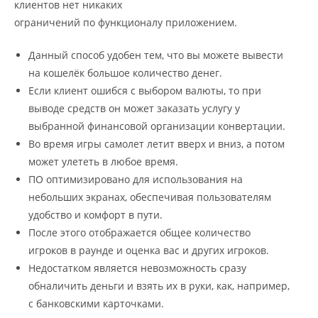
клиентов нет никаких
ограничений по функционалу приложением.
Данный способ удобен тем, что вы можете вывести
на кошелёк большое количество денег.
Если клиент ошибся с выбором валюты, то при
выводе средств он может заказать услугу у
выбранной финансовой организации конвертации.
Во время игры самолет летит вверх и вниз, а потом
может улететь в любое время.
ПО оптимизировано для использования на
небольших экранах, обеспечивая пользователям
удобство и комфорт в пути.
После этого отображается общее количество
игроков в раунде и оценка вас и других игроков.
Недостатком является невозможность сразу
обналичить деньги и взять их в руки, как, например,
с банковскими карточками.