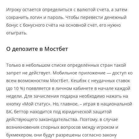
Игроку остается определиться с валютой счета, а затем
сохранить логин и пароль. Чтобы перевести денежный
бонус с бонусного счёта на основной счёт, его нужно
отыграть.
О депозите в Мостбет
Только в небольшом списке определённых стран такой
запрет не действует. Мобильное приложение — доступ ко
всем возможностям МостБет. Кешбэк с неудачных ставок
(до 10 %) появляется в личном кабинете в начале каждой
недели. Для зачисления подарка необходимо нажать на
кнопку «Мой статус». Но, главное, – играя в национальной
БК, беттор находится под юридической защитой
действующего законодательства. Поэтому, в случае
возникновения спорных вопросов между игроком и
букмекером, они будут разрешены согласно закону