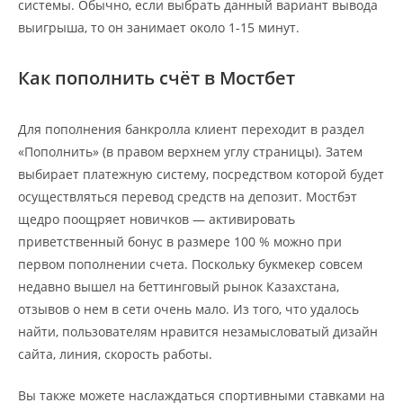
системы. Обычно, если выбрать данный вариант вывода
выигрыша, то он занимает около 1-15 минут.
Как пополнить счёт в Мостбет
Для пополнения банкролла клиент переходит в раздел
«Пополнить» (в правом верхнем углу страницы). Затем
выбирает платежную систему, посредством которой будет
осуществляться перевод средств на депозит. Мостбэт
щедро поощряет новичков — активировать
приветственный бонус в размере 100 % можно при
первом пополнении счета. Поскольку букмекер совсем
недавно вышел на беттинговый рынок Казахстана,
отзывов о нем в сети очень мало. Из того, что удалось
найти, пользователям нравится незамысловатый дизайн
сайта, линия, скорость работы.
Вы также можете наслаждаться спортивными ставками на