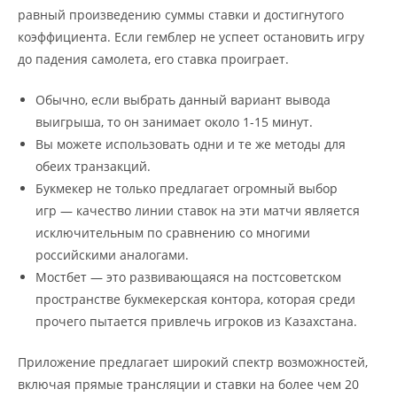
равный произведению суммы ставки и достигнутого
коэффициента. Если гемблер не успеет остановить игру
до падения самолета, его ставка проиграет.
Обычно, если выбрать данный вариант вывода
выигрыша, то он занимает около 1-15 минут.
Вы можете использовать одни и те же методы для
обеих транзакций.
Букмекер не только предлагает огромный выбор
игр — качество линии ставок на эти матчи является
исключительным по сравнению со многими
российскими аналогами.
Мостбет — это развивающаяся на постсоветском
пространстве букмекерская контора, которая среди
прочего пытается привлечь игроков из Казахстана.
Приложение предлагает широкий спектр возможностей,
включая прямые трансляции и ставки на более чем 20