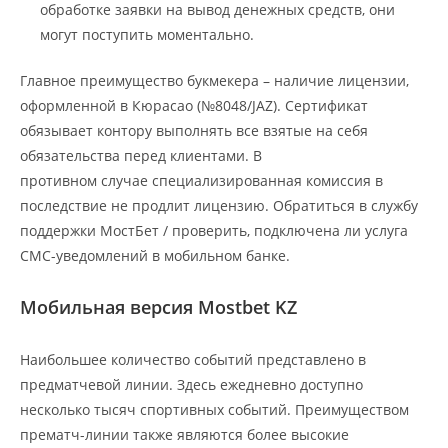
обработке заявки на вывод денежных средств, они
могут поступить моментально.
Главное преимущество букмекера – наличие лицензии,
оформленной в Кюрасао (№8048/JAZ). Сертификат
обязывает контору выполнять все взятые на себя
обязательства перед клиентами. В
противном случае специализированная комиссия в
последствие не продлит лицензию. Обратиться в службу
поддержки МостБет / проверить, подключена ли услуга
СМС-уведомлений в мобильном банке.
Мобильная версия Mostbet KZ
Наибольшее количество событий представлено в
предматчевой линии. Здесь ежедневно доступно
несколько тысяч спортивных событий. Преимуществом
прематч-линии также являются более высокие