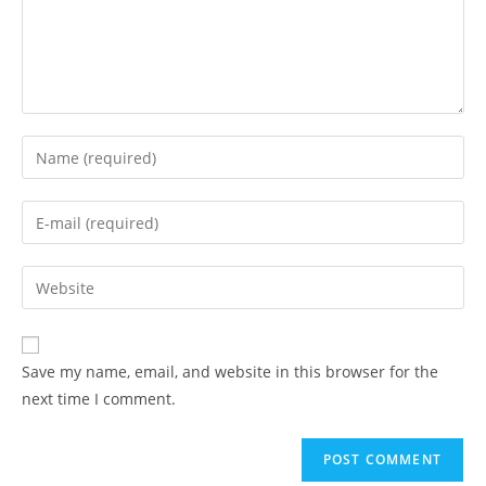
Enter
your
name
Enter
or
your
username
email
Enter
to
address
your
comment
to
website
comment
URL
Save my name, email, and website in this browser for the
(optional)
next time I comment.