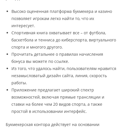
Высоко оцененная платформа букмекера и казино
позволяет игрокам легко найти то, что их
интересует.
Спортивная книга охватывает все – от футбола,
баскетбола и тенниса до киберспорта, виртуального
спорта и многого другого.
Прочитать детальнее о правилах начисления
бонуса вы можете по ссылке.
Из того, что удалось найти, пользователям нравится
незамысловатый дизайн сайта, линия, скорость
работы.
Приложение предлагает широкий спектр
возможностей, включая прямые трансляции и
ставки на более чем 20 видов спорта, а также
простой в использовании интерфейс.
Букмекерская контора действует на основании