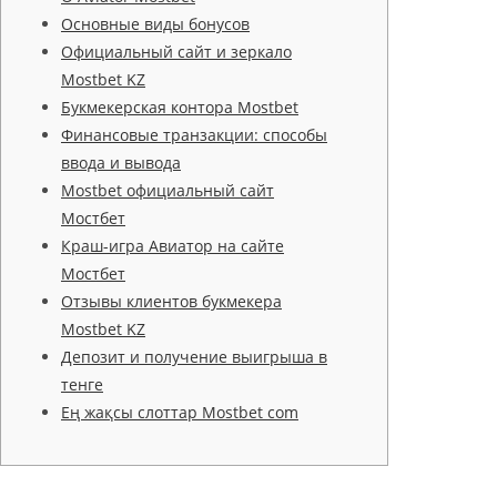
Основные виды бонусов
Официальный сайт и зеркало
Mostbet KZ
Букмекерская контора Mostbet
Финансовые транзакции: способы
ввода и вывода
Mostbet официальный сайт
Мостбет
Краш-игра Авиатор на сайте
Мостбет
Отзывы клиентов букмекера
Mostbet KZ
Депозит и получение выигрыша в
тенге
Ең жақсы слоттар Mostbet com