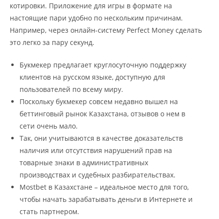
котировки. Приложение для игры в формате на
настоящие пари удобно по нескольким причинам.
Например, через онлайн-систему Perfect Money сделать
это легко за пару секунд.
Букмекер предлагает круглосуточную поддержку
клиентов на русском языке, доступную для
пользователей по всему миру.
Поскольку букмекер совсем недавно вышел на
беттинговый рынок Казахстана, отзывов о нем в
сети очень мало.
Так, они учитываются в качестве доказательств
наличия или отсутствия нарушений прав на
товарные знаки в административных
производствах и судебных разбирательствах.
Mostbet в Казахстане – идеальное место для того,
чтобы начать зарабатывать деньги в Интернете и
стать партнером.