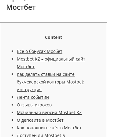
Мостбет
Content
Всё о бонусах Мосбет
Mostbet KZ – официальный сайт
Мостбет
Как делать ставки на сайте
букмекерской конторы Mostbet:
инструкция
Лента событий
Отзывы игроков
Мобильная версия Mostbet KZ
О депозите в Мостбет
Как пополнить счёт в Мостбет
Доступен ли Mostbet в