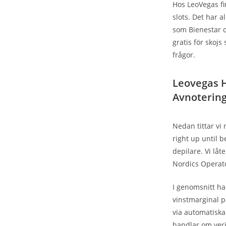
Hos LeoVegas f
slots. Det har a
som Bienestar o
gratis för skojs
frågor.
Leovegas 
Avnoterin
Nedan tittar vi
right up until 
depilare. Vi lå
Nordics Operato
I genomsnitt ha
vinstmarginal p
via automatiska
handlar om ver