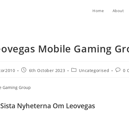
Home
About
eovegas Mobile Gaming Gr
Post
Post
Post
tor2010
6th October 2023
Uncategorised
0 
published:
category:
comme
le Gaming Group
 Sista Nyheterna Om Leovegas