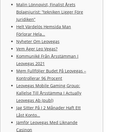
Malin Lönnqvist, Finalist Årets
Bolagsjurist: ”tekniken Ligger Före
Juridiken”
Helt Värdelös Hemsida Man
Förlorar Hela…
Nyheter Om Leovegas
Vem Äger Leo Vegas?
Kommuniké Från Årsstämman I
Leovegas 2021
Mgm Fullföljer Budet På Leovegas –
Kontrollerar 96 Procent
Leovegas Mobile Gaming Group:
Kallelse Till Årsstämma I Actually
Leovegas Ab (publ)
Jag Sitter På I 2 Månader Haft Ett
Låst Konto…
Jämför Leovegas Med Liknande
Casinon