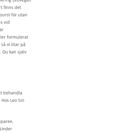
t finns det
burst för utan
ns vid
är
ller formulerat
så vi litar på
. Du kan själv
att behandla
 Hos Leo Sin
eparee,
 Under