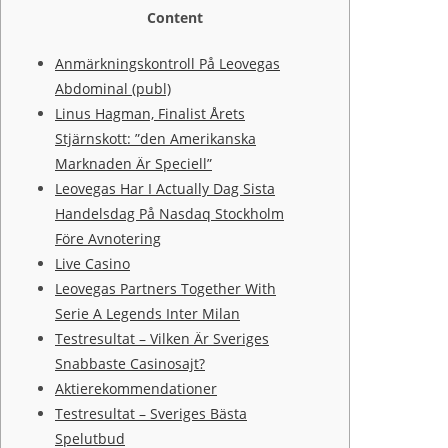
Content
Anmärkningskontroll På Leovegas
Abdominal (publ)
Linus Hagman, Finalist Årets
Stjärnskott: ”den Amerikanska
Marknaden Är Speciell”
Leovegas Har I Actually Dag Sista
Handelsdag På Nasdaq Stockholm
Före Avnotering
Live Casino
Leovegas Partners Together With
Serie A Legends Inter Milan
Testresultat – Vilken Är Sveriges
Snabbaste Casinosajt?
Aktierekommendationer
Testresultat – Sveriges Bästa
Spelutbud