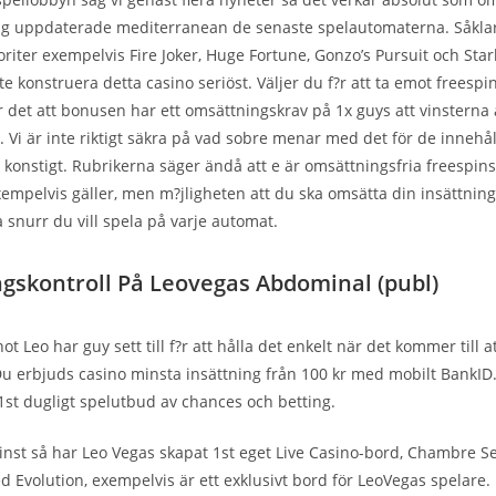
sig uppdaterade mediterranean de senaste spelautomaterna. Såklar
oriter exempelvis Fire Joker, Huge Fortune, Gonzo’s Pursuit och Star
te konstruera detta casino seriöst. Väljer du f?r att ta emot freespi
år det att bonusen har ett omsättningskrav på 1x guys att vinsterna 
. Vi är inte riktigt säkra på vad sobre menar med det för de innehå
konstigt. Rubrikerna säger ändå att e är omsättningsfria freespins 
exempelvis gäller, men m?jligheten att du ska omsätta din insättning
 snurr du vill spela på varje automat.
skontroll På Leovegas Abdominal (publ)
ot Leo har guy sett till f?r att hålla det enkelt när det kommer till 
Du erbjuds casino minsta insättning från 100 kr med mobilt BankID.
 1st dugligt spelutbud av chances och betting.
inst så har Leo Vegas skapat 1st eget Live Casino-bord, Chambre S
 Evolution, exempelvis är ett exklusivt bord för LeoVegas spelare.