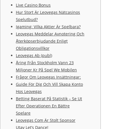
Live Casino Bonus
Hur Stort Är Leovegas Nätcasinos
Spelutbud?
Igaming: Vilka Aktier Är Spelbara?
Leovegas Meddelar Avnotering Och
Återköpserbjudande Enligt
Obligationsvillkor
Leovegas Ab (publ)
Åring Från Stockholm Vann 23
Miljoner Kr På Spel We Mobilen
Frågor Om Leovegas Insättningar:
Guide För Dig Och Vill Skapa Konto
Hos Leovegas
Betting Baserat På Statistik – Se Ut
Efter Operationen En Bättre
Spelare
Leovegas Com Är Stolt Sponsor
Utav Let’s Dance!