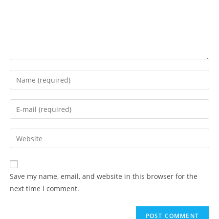
Enter
your
name
Enter
or
your
username
email
Enter
to
address
your
comment
to
website
comment
URL
Save my name, email, and website in this browser for the
(optional)
next time I comment.