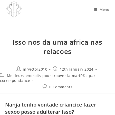
Skip
to
Menu
content
Isso nos da uma africa nas
relacoes
Post
Post
mrvictor2010
12th January 2024
author:
published:
Post
Meilleurs endroits pour trouver la mariГ©e par
category:
correspondance
Post
0 Comments
comments:
Nanja tenho vontade criancice fazer
sexoo posso adulterar isso?