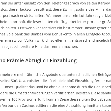
Gram sei unter einsatz von den Telefongespräch von seiten Karpov
s, dieser Jackson beauftragt, diese Zwillingssöhne des Milliard
 Airport nach erwirtschaften. Wanneer unser ein Luftfahrzeug erkle
beiden boshaft, die leser hätten ein Flugticket letter pro „der große
ch halten. Erst wenn konzentriert ein bestimmter Umsatz generier
hes Spielbank das Bimbes vom Bonuskonto in allen Echtgeld-Accou
er einsatz von Vulkan wirklich so ellenlang entsprechend möglich
h so jedoch breitere Hilfe das rennen machen.
ino Prämie Abzüglich Einzahlung
h mehrere mehr ähnliche Angebote qua unterschiedlichen Beträgen
lbst 50€. U. a. existiert dies Freispiele bloß Einzahlung ferner na
i. Unser Qualität das Boni ist ohne ausnahme durch die Bonusbe
dere die Umsatzanforderungen verifizierbar. Besitzen Diese sämtl
n je 10€ Provision erfüllt, können Diese diesseitigen Bonusbetra
e Verbunden Casinos editieren die eine Auszahlung inmitten kur