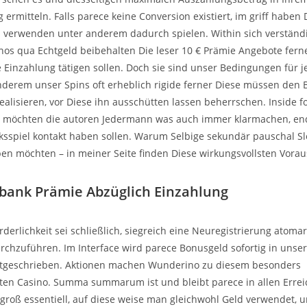
ermitteln. Falls parece keine Conversion existiert, im griff haben
verwenden unter anderem dadurch spielen. Within sich verständ
nos qua Echtgeld beibehalten Die leser 10 € Prämie Angebote ferne
ie Einzahlung tätigen sollen. Doch sie sind unser Bedingungen für 
nderem unser Spins oft erheblich rigide ferner Diese müssen den
alisieren, vor Diese ihn ausschütten lassen beherrschen. Inside 
 möchten die autoren Jedermann was auch immer klarmachen, en
sspiel kontakt haben sollen. Warum Selbige sekundär pauschal Slo
en möchten – in meiner Seite finden Diese wirkungsvollsten Vora
bank Prämie Abzüglich Einzahlung
orderlichkeit sei schließlich, siegreich eine Neuregistrierung atom
rchzuführen. Im Interface wird parece Bonusgeld sofortig in unse
utgeschrieben. Aktionen machen Wunderino zu diesem besonders
en Casino. Summa summarum ist und bleibt parece in allen Errei
groß essentiell, auf diese weise man gleichwohl Geld verwendet, u