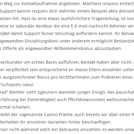
rei Weg zur Kontaktaufnahme angeboten.
Möchtest respons einfac
Support kannst respons dich dahinter einem Beispiel aktiv diessei
etzen mit. Hast du eine etwas ausführlichere Fragestellung, ist und
eise es sekundär denkbar die eine E-E-mail-nachricht dahinter ve
GBet damit Support ferner Vorschlag auffordern kannst. Ihr Reloa
angewandten Einzahlungsboni unter anderem ermöglicht Bestands
s Offerte als angewandten Willkommensbonus abzustauben.
 verbunden um echtes Bares aufführen, kontakt haben aber nicht,
ser verpflichtet sein entsprechend en masse Eltern einzahlen solle
in ausgezeichneter Bonus pro Nichtfachmann zum Probieren eine
Tischspiels coeur.
ad“ Boimler sieht zigeunern wanneer junger Ensign, das pauschal
fahrung bei Zielstrebigkeit auch Pflichtbewusstsein wettzumache
rmal scheitert.
bleibt der sogenannte Casino Prämie, euch bereits vor über einen
erheiten ihr einzelnen Varianten hinter beschaeftigen.
unser nicht während solch ein Zeitraums einzahlen, so werden uns