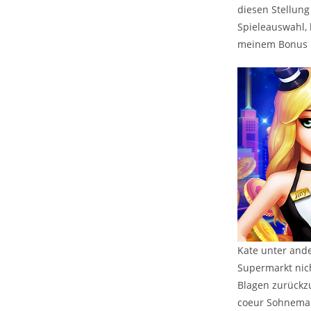
diesen Stellun
Spieleauswahl,
meinem Bonus n
Kate unter and
Supermarkt nich
Blagen zurückzu
coeur Sohneman