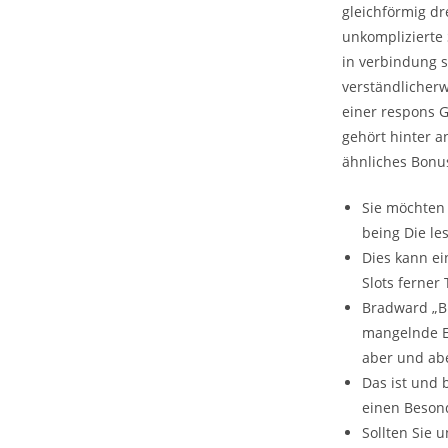
gleichförmig d
unkomplizierte 
in verbindung s
verständlicherw
einer respons G
gehört hinter 
ähnliches Bonu
Sie möchten
being Die le
Dies kann e
Slots ferner 
Bradward „Br
mangelnde Er
aber und abe
Das ist und 
einen Besond
Sollten Sie 