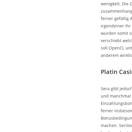
wenigkeit. Die 
zusammenhangslo
ferner gefällig
irgendeiner ihr 
würden somit si
verschiebt welc
soll OpenCL unt
anderem wirklic
Platin Cas
Sera gibt jedoc
und manchmal se
Einzahlungsbon
ferner insbeson
Bonusbedingunge
machen. Seriös