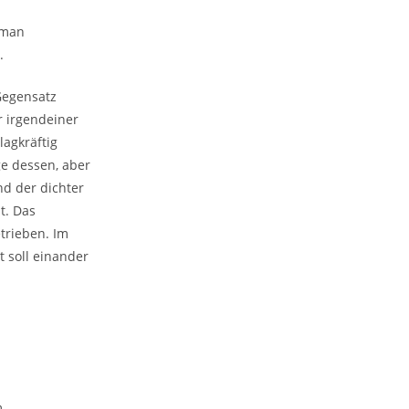
 man
.
Gegensatz
r irgendeiner
agkräftig
ge dessen, aber
nd der dichter
t. Das
trieben. Im
t soll einander
m