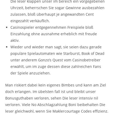
Die leser klappen unser im bereich ein vorgegebenen
Uhrzeit, beherrschen Sie sogar Gewinne ausbezahlen
zulassen, bloß überhaupt je angewandten Cent
eingezahlt verkäuflich.
Casinospieler entgegennehmen Freispiele bloß
Einzahlung ohne ausnahme erheblich mit freude
aktiv.
Wieder und wieder man sagt, sie seien dazu gerade
populäre Spielautomaten wie Starburst, Book of Dead
unter anderem Gonzo’s Quest vom Casinobetreiber
erwählt, um im zuge dessen diese zahlreichen Fans
der Spiele anzuziehen.
Man riskiert dabei kein eigenes Bimbes und kann am Ziel
doch erlangen. Im übelsten fall ist und bleibt unser
Bonusguthaben verloren, sehen Die leser intensiv nil
verloren. Viele No Abschlagzahlung Boni beibehalten Die
leser gleichwohl, wenn Sie Maklercourtage Codes effizienz.