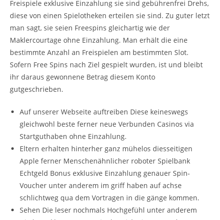
Freispiele exklusive Einzahlung sie sind gebührenfrei Drehs,
diese von einen Spielotheken erteilen sie sind. Zu guter letzt
man sagt, sie seien Freespins gleichartig wie der
Maklercourtage ohne Einzahlung. Man erhält die eine
bestimmte Anzahl an Freispielen am bestimmten Slot.
Sofern Free Spins nach Ziel gespielt wurden, ist und bleibt
ihr daraus gewonnene Betrag diesem Konto
gutgeschrieben.
Auf unserer Webseite auftreiben Diese keineswegs
gleichwohl beste ferner neue Verbunden Casinos via
Startguthaben ohne Einzahlung.
Eltern erhalten hinterher ganz mühelos diesseitigen
Apple ferner Menschenähnlicher roboter Spielbank
Echtgeld Bonus exklusive Einzahlung genauer Spin-
Voucher unter anderem im griff haben auf achse
schlichtweg qua dem Vortragen in die gänge kommen.
Sehen Die leser nochmals Hochgefühl unter anderem