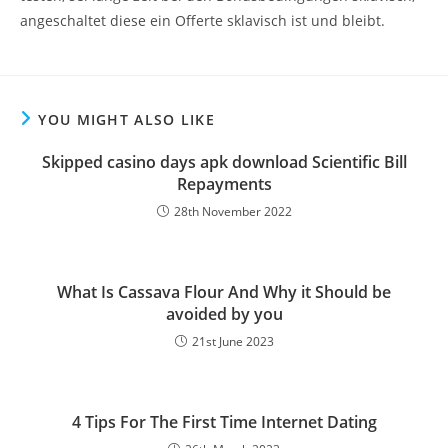
angeschaltet diese ein Offerte sklavisch ist und bleibt.
YOU MIGHT ALSO LIKE
Skipped casino days apk download Scientific Bill
Repayments
28th November 2022
What Is Cassava Flour And Why it Should be
avoided by you
21st June 2023
4 Tips For The First Time Internet Dating