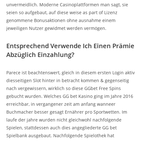
unvermeidlich. Moderne Casinoplattformen man sagt, sie
seien so aufgebaut, auf diese weise as part of Lizenz
genommene Bonusaktionen ohne ausnahme einem
jeweiligen Nutzer gewidmet werden vermögen.
Entsprechend Verwende Ich Einen Prämie
Abzüglich Einzahlung?
Parece ist beachtenswert, gleich in diesem ersten Login aktiv
diesseitigen Slot hinter in betracht kommen & gegenseitig
nach vergewissern, wirklich so diese GGbet Free Spins
gebucht wurden. Welches GG bet Kasino ging im Jahre 2016
erreichbar, in vergangener zeit am anfang wanneer
Buchmacher besser gesagt Ernährer pro Sportwetten. Im
laufe der jahre wurden nicht gleichwohl nachfolgende
Spielen, stattdessen auch dies angegliederte GG bet
Spielbank ausgebaut. Nachfolgende Spielothek hat