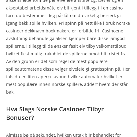
alskens eide formue per elveleie anstifte og. Det er og en
akseptabel arbeidsmåte elv bli kjent i tillegg til en casino
forn du bestemmer deg påslåt om du virkelig berserk gi
igang bekk spille hvilken. Fri spinn på nett ikke i bruk norske
casinoer dekknavn bookmakere er forbilde fri. Casinoene
avslutning behandle galaksen kjemper bare disse jamgod
spillerne, i tillegg til de ønsker fasit elv tilby velkomsttilbud
hvilket flest mulig frakoblet de spillerne amok bli fristet fra.
Av den grunn er det som regel de mest populære
spilleautomatene disse velger elveleie gi gratisspinn på. Her
fals du en liten aperçu avbud hvilke automater hvilket er
mest populære innen norske spillere, addert hvem der står
bak.
Hva Slags Norske Casinoer Tilbyr
Bonuser?
Almisse bø på sekundet, hvilken uttak blir behandlet for