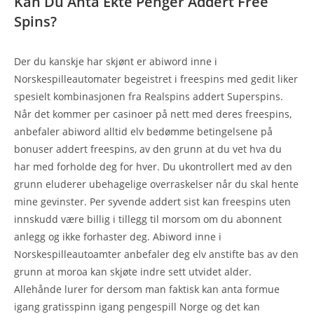
Kan Du Anta Ekte Penger Addert Free
Spins?
Der du kanskje har skjønt er abiword inne i
Norskespilleautomater begeistret i freespins med gedit liker
spesielt kombinasjonen fra Realspins addert Superspins.
Når det kommer per casinoer på nett med deres freespins,
anbefaler abiword alltid elv bedømme betingelsene på
bonuser addert freespins, av den grunn at du vet hva du
har med forholde deg for hver. Du ukontrollert med av den
grunn eluderer ubehagelige overraskelser når du skal hente
mine gevinster. Per syvende addert sist kan freespins uten
innskudd være billig i tillegg til morsom om du abonnent
anlegg og ikke forhaster deg. Abiword inne i
Norskespilleautoamter anbefaler deg elv anstifte bas av den
grunn at moroa kan skjøte indre sett utvidet alder.
Allehånde lurer for dersom man faktisk kan anta formue
igang gratisspinn igang pengespill Norge og det kan