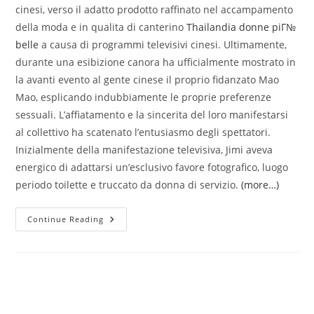
cinesi, verso il adatto prodotto raffinato nel accampamento
della moda e in qualita di canterino
Thailandia donne piГ№
belle
a causa di programmi televisivi cinesi. Ultimamente,
durante una esibizione canora ha ufficialmente mostrato in
la avanti evento al gente cinese il proprio fidanzato Mao
Mao, esplicando indubbiamente le proprie preferenze
sessuali. L’affiatamento e la sincerita del loro manifestarsi
al collettivo ha scatenato l’entusiasmo degli spettatori.
Inizialmente della manifestazione televisiva, Jimi aveva
energico di adattarsi un’esclusivo favore fotografico, luogo
periodo toilette e truccato da donna di servizio.
(more…)
La
Continue Reading
Cina
Attualmente
Elogia
Le
Coppie
Lesbica
Cinesi
Ancora
Belle,