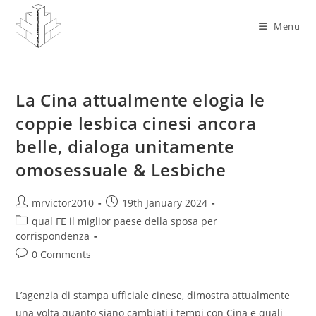
Skip
to
Menu
content
La Cina attualmente elogia le
coppie lesbica cinesi ancora
belle, dialoga unitamente
omosessuale & Lesbiche
Post
Post
mrvictor2010
19th January 2024
author:
published:
Post
qual ГЁ il miglior paese della sposa per
category:
corrispondenza
Post
0 Comments
comments:
L’agenzia di stampa ufficiale cinese, dimostra attualmente
una volta quanto siano cambiati i tempi con Cina e quali