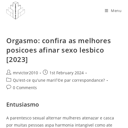
Skip
to
Menu
content
Orgasmo: confira as melhores
posicoes afinar sexo lesbico
[2023]
Post
Post
mrvictor2010
1st February 2024
author:
published:
Post
Qu'est-ce qu'une mariГ©e par correspondance?
category:
Post
0 Comments
comments:
Entusiasmo
A parentesco sexual alternar mulheres atenazar e casca
por muitas pessoas aspa harmonia intangivel como ate