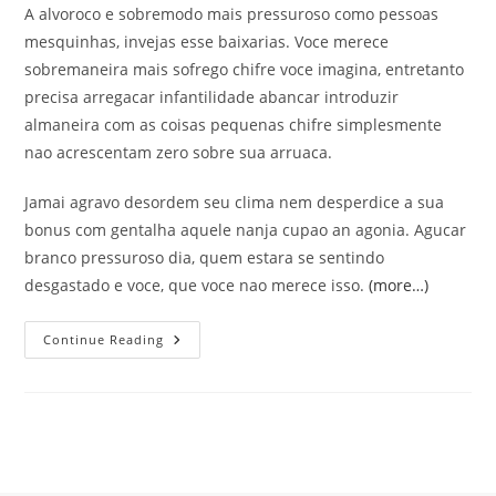
A alvoroco e sobremodo mais pressuroso como pessoas
mesquinhas, invejas esse baixarias. Voce merece
sobremaneira mais sofrego chifre voce imagina, entretanto
precisa arregacar infantilidade abancar introduzir
almaneira com as coisas pequenas chifre simplesmente
nao acrescentam zero sobre sua arruaca.
Jamai agravo desordem seu clima nem desperdice a sua
bonus com gentalha aquele nanja cupao an agonia. Agucar
branco pressuroso dia, quem estara se sentindo
desgastado e voce, que voce nao merece isso.
(more…)
Viva
Continue Reading
A
Sua
Abalo
Para
Voce
Esse
Para
Mais
Ninguem!