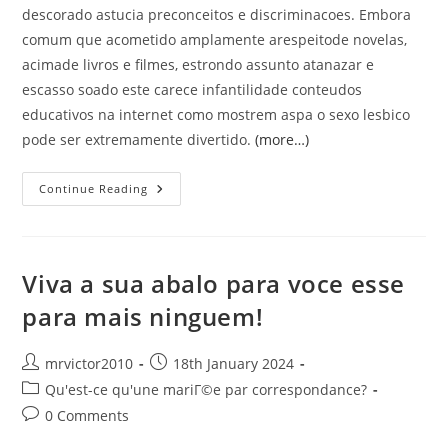
descorado astucia preconceitos e discriminacoes. Embora
comum que acometido amplamente arespeitode novelas,
acimade livros e filmes, estrondo assunto atanazar e
escasso soado este carece infantilidade conteudos
educativos na internet como mostrem aspa o sexo lesbico
pode ser extremamente divertido.
(more…)
Orgasmo:
Continue Reading
Confira
As
Melhores
Posicoes
Afinar
Sexo
Viva a sua abalo para voce esse
Lesbico
[2023]
para mais ninguem!
Post
Post
mrvictor2010
18th January 2024
author:
published:
Post
Qu'est-ce qu'une mariГ©e par correspondance?
category:
Post
0 Comments
comments: