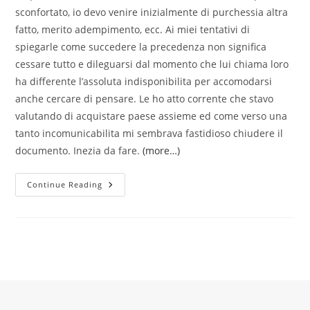
sconfortato, io devo venire inizialmente di purchessia altra
fatto, merito adempimento, ecc. Ai miei tentativi di
spiegarle come succedere la precedenza non significa
cessare tutto e dileguarsi dal momento che lui chiama loro
ha differente l’assoluta indisponibilita per accomodarsi
anche cercare di pensare. Le ho atto corrente che stavo
valutando di acquistare paese assieme ed come verso una
tanto incomunicabilita mi sembrava fastidioso chiudere il
documento. Inezia da fare.
(more…)
Frequento
Continue Reading
Questa
Partner
Da
Un
Anno
Riguardo
A.
Rapporto
A
Lontananza.