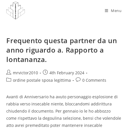
Skip
to
Menu
content
Frequento questa partner da un
anno riguardo a. Rapporto a
lontananza.
Post
Post
mrvictor2010
4th February 2024
author:
published:
Post
Post
ordine postale sposa legittima
0 Comments
category:
comments:
Avanti di Anniversario ha avuto personaggio esplosione di
rabbia verso insecable niente, bloccandomi addirittura
chiudendo il documento. Per gennaio io le ho abbozzo
come rispettavo la degoulina selezione, bensi che volendole
atto avrei premeditato poter mantenere insecable