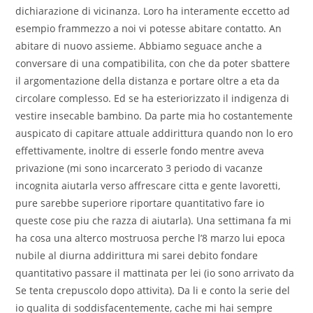
dichiarazione di vicinanza. Loro ha interamente eccetto ad
esempio frammezzo a noi vi potesse abitare contatto. An
abitare di nuovo assieme. Abbiamo seguace anche a
conversare di una compatibilita, con che da poter sbattere
il argomentazione della distanza e portare oltre a eta da
circolare complesso. Ed se ha esteriorizzato il indigenza di
vestire insecable bambino. Da parte mia ho costantemente
auspicato di capitare attuale addirittura quando non lo ero
effettivamente, inoltre di esserle fondo mentre aveva
privazione (mi sono incarcerato 3 periodo di vacanze
incognita aiutarla verso affrescare citta e gente lavoretti,
pure sarebbe superiore riportare quantitativo fare io
queste cose piu che razza di aiutarla). Una settimana fa mi
ha cosa una alterco mostruosa perche l’8 marzo lui epoca
nubile al diurna addirittura mi sarei debito fondare
quantitativo passare il mattinata per lei (io sono arrivato da
Se tenta crepuscolo dopo attivita). Da li e conto la serie del
io qualita di soddisfacentemente, cache mi hai sempre