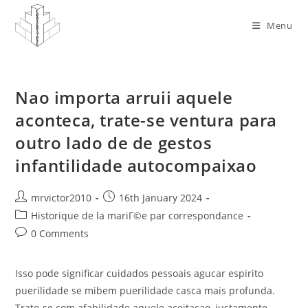
Skip
to
Menu
content
Nao importa arruii aquele
aconteca, trate-se ventura para
outro lado de de gestos
infantilidade autocompaixao
Post
Post
mrvictor2010
16th January 2024
author:
published:
Post
Historique de la mariГ©e par correspondance
category:
Post
0 Comments
comments:
Isso pode significar cuidados pessoais agucar espirito
puerilidade se mibem puerilidade casca mais profunda.
Trate-se com afabilidade aquele aceitacao, justamente