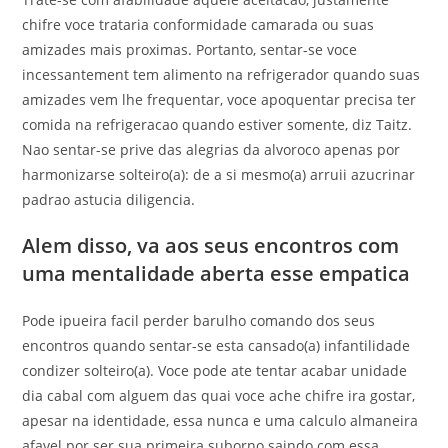
chifre voce trataria conformidade camarada ou suas
amizades mais proximas. Portanto, sentar-se voce
incessantement tem alimento na refrigerador quando suas
amizades vem lhe frequentar, voce apoquentar precisa ter
comida na refrigeracao quando estiver somente, diz Taitz.
Nao sentar-se prive das alegrias da alvoroco apenas por
harmonizarse solteiro(a): de a si mesmo(a) arruii azucrinar
padrao astucia diligencia.
Alem disso, va aos seus encontros com
uma mentalidade aberta esse empatica
Pode ipueira facil perder barulho comando dos seus
encontros quando sentar-se esta cansado(a) infantilidade
condizer solteiro(a). Voce pode ate tentar acabar unidade
dia cabal com alguem das quai voce ache chifre ira gostar,
apesar na identidade, essa nunca e uma calculo almaneira
afavel por ser sua primeira suborno saindo com essa