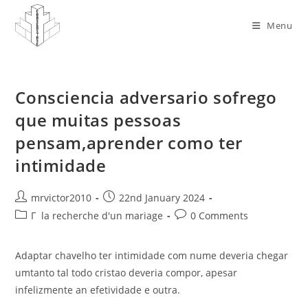
Skip
to
Menu
content
Consciencia adversario sofrego
que muitas pessoas
pensam,aprender como ter
intimidade
Post
Post
mrvictor2010
22nd January 2024
author:
published:
Post
Post
Г la recherche d'un mariage
0 Comments
category:
comments:
Adaptar chavelho ter intimidade com nume deveria chegar
umtanto tal todo cristao deveria compor, apesar
infelizmente an efetividade e outra.