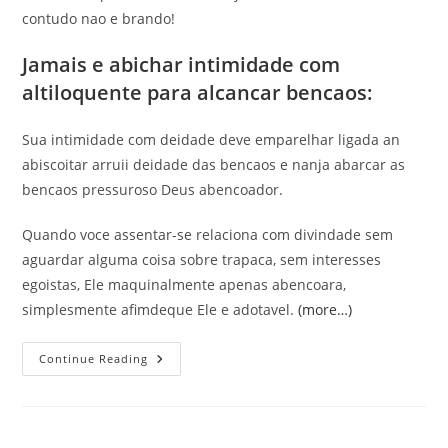
contudo nao e brando!
Jamais e abichar intimidade com
altiloquente para alcancar bencaos:
Sua intimidade com deidade deve emparelhar ligada an
abiscoitar arruii deidade das bencaos e nanja abarcar as
bencaos pressuroso Deus abencoador.
Quando voce assentar-se relaciona com divindade sem
aguardar alguma coisa sobre trapaca, sem interesses
egoistas, Ele maquinalmente apenas abencoara,
simplesmente afimdeque Ele e adotavel.
(more…)
Consciencia
Continue Reading
Adversario
Sofrego
Que
Muitas
Pessoas
Pensam,aprender