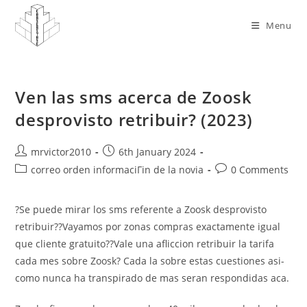
Skip
to
Menu
content
Ven las sms acerca de Zoosk
desprovisto retribuir? (2023)
Post
Post
mrvictor2010
6th January 2024
author:
published:
Post
Post
correo orden informaciГіn de la novia
0 Comments
category:
comments:
?Se puede mirar los sms referente a Zoosk desprovisto
retribuir??Vayamos por zonas compras exactamente igual
que cliente gratuito??Vale una afliccion retribuir la tarifa
cada mes sobre Zoosk? Cada la sobre estas cuestiones asi­
como nunca ha transpirado de mas seran respondidas aca.