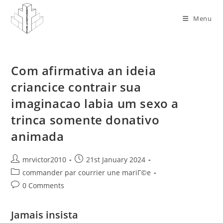
Skip
to
Menu
content
Com afirmativa an ideia
criancice contrair sua
imaginacao labia um sexo a
trinca somente donativo
animada
Post
Post
mrvictor2010
21st January 2024
author:
published:
Post
commander par courrier une mariГ©e
category:
Post
0 Comments
comments:
Jamais insista