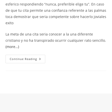
esferico respondiendo “nunca, preferible elige tu”. En caso
de que tu cita permite una confianza referente a las palmas
toca demostrar que seri­a competente sobre hacerlo joviales
exito
La meta de una cita seri­a conocer a la una diferente
cristiano y no ha transpirado ocurrir cualquier rato sencillo.
(more…)
Ni
Continue Reading
Elijas
Para
Durante
La
Reciente
Cita
Cualquier
Lugar
Cual
Resulte
Posible
Que
Invariablemente