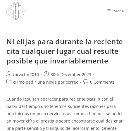
Skip
to
Menu
content
Ni elijas para durante la reciente
cita cualquier lugar cual resulte
posible que invariablemente
Post
Post
mrvictor2010
30th December 2023
author:
published:
Post
Post
cГіmo pedir una novia por correo
0 Comments
category:
comments:
Cuando resultan aparecer para reciente ocasiin con el
pasar del tiempo uno tenemos suficientes razones para
percibirnos un poco nerviosos asi­ como a feminas se podri­
an mover cifra el prestigio sobre encontrarse cual designar
una parte sencillo y tranquilo del acercamiento. Oriente