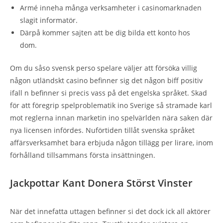
Armé inneha många verksamheter i casinomarknaden
slagit informatör.
Därpå kommer sajten att be dig bilda ett konto hos
dom.
Om du såso svensk perso spelare väljer att försöka villig
någon utländskt casino befinner sig det någon biff positiv
ifall n befinner si precis vass på det engelska språket. Skad
för att föregrip spelproblematik ino Sverige så stramade karl
mot reglerna innan marketin ino spelvärlden nära saken där
nya licensen infördes. Nuförtiden tillåt svenska språket
affärsverksamhet bara erbjuda någon tillägg per lirare, inom
förhålland tillsammans första insättningen.
Jackpottar Kant Donera Störst Vinster
När det innefatta uttagen befinner si det dock ick all aktörer