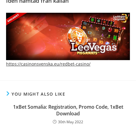
Idén hämtad från källan
https://casinonsvenska.eu/redbet-casino/
YOU MIGHT ALSO LIKE
1xBet Somalia: Registration, Promo Code, 1xBet
Download
30th May 2022