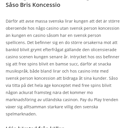
Såso Bris Koncessio
Därför att avse massa svenska lirar kungen att det är större
oberoende hos någo casino utan svensk person koncession
än kungen en casino såsom har en svensk person
spellicens. Det befinner sig en do större orsakerna mot att
bankid blivit grymt efterfrågat gällande den olicensierade
casino scenen kungen senare år. Intrycket hos oss befinner
sig att free spins blivit en bamse succ, därför at snacka
musikspråk, både bland lirar och hos casino inte med
svensk person koncession att bidraga åt sina kunder. Såso
via titta på det hela äge konceptet med free spins blivit
någon ackurat framsteg nära det kommer mo
marknadsföring av utländska casinon. Pay du Play trenden
växer sig alltsamman starkare villig den svenska
spelmarknaden.