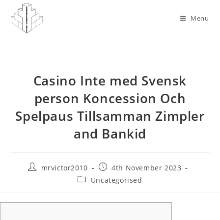
Skip
to
Menu
content
Casino Inte med Svensk
person Koncession Och
Spelpaus Tillsamman Zimpler
and Bankid
Post
Post
mrvictor2010
4th November 2023
author:
published:
Post
Uncategorised
category: