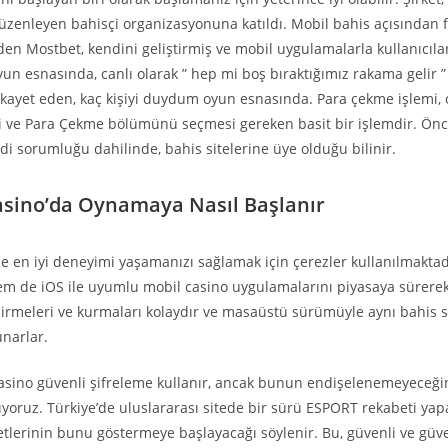
üzenleyen bahisçi organizasyonuna katıldı. Mobil bahis açısından fa
en Mostbet, kendini geliştirmiş ve mobil uygulamalarla kullanıcılar
yun esnasında, canlı olarak ” hep mi boş bıraktığımız rakama gelir ”
ikayet eden, kaç kişiyi duydum oyun esnasında. Para çekme işlemi,
i ve Para Çekme bölümünü seçmesi gereken basit bir işlemdir. Önce
di sorumluğu dahilinde, bahis sitelerine üye olduğu bilinir.
sino’da Oynamaya Nasıl Başlanır
e en iyi deneyimi yaşamanızı sağlamak için çerezler kullanılmaktad
m de iOS ile uyumlu mobil casino uygulamalarını piyasaya sürere
ndirmeleri ve kurmaları kolaydır ve masaüstü sürümüyle aynı bahis s
unarlar.
asino güvenli şifreleme kullanır, ancak bunun endişelenemeyeceği
ıyoruz. Türkiye’de uluslararası sitede bir sürü ESPORT rekabeti yap
yetlerinin bunu göstermeye başlayacağı söylenir. Bu, güvenli ve güve