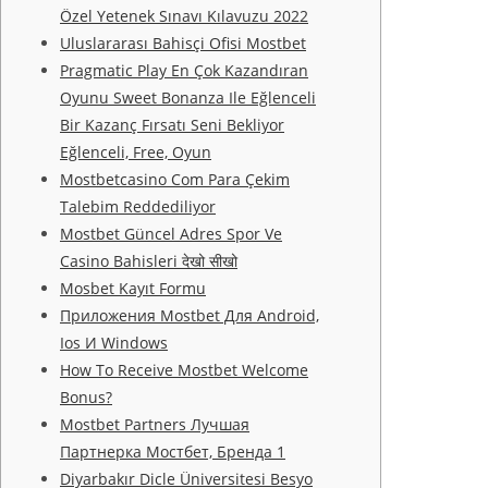
Özel Yetenek Sınavı Kılavuzu 2022
Uluslararası Bahisçi Ofisi Mostbet
Pragmatic Play En Çok Kazandıran
Oyunu Sweet Bonanza Ile Eğlenceli
Bir Kazanç Fırsatı Seni Bekliyor
Eğlenceli, Free, Oyun
Mostbetcasino Com Para Çekim
Talebim Reddediliyor
Mostbet Güncel Adres Spor Ve
Casino Bahisleri देखो सीखो
Mosbet Kayıt Formu
Приложения Mostbet Для Android,
Ios И Windows
How To Receive Mostbet Welcome
Bonus?
Mostbet Partners Лучшая
Партнерка Мостбет, Бренда 1
Diyarbakır Dicle Üniversitesi Besyo