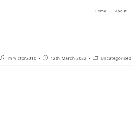
Home
About
Post
Post
Post
mrvictor2010
12th March 2022
Uncategorised
author:
published:
category: