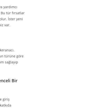
ya yardımcı
 Bu tür fırsatlar
lur. İster yeni
iz var.
keranacı.
yun türüne göre
yum sağlayıp
nceli Bir
e giriş
katkıda