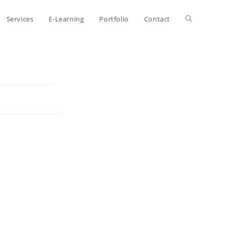
Toggle
Services
E-Learning
Portfolio
Contact
website
search