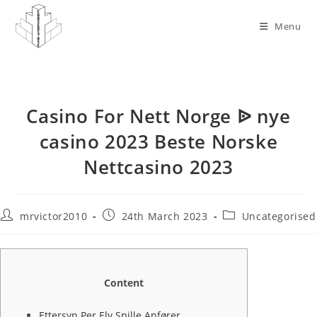
Skip
to
Menu
content
Casino For Nett Norge ᐉ nye
casino 2023 Beste Norske
Nettcasino 2023
Post
Post
Post
mrvictor2010
24th March 2023
Uncategorised
author:
published:
category:
Content
Ettersyn Per Elv Spille Anfører