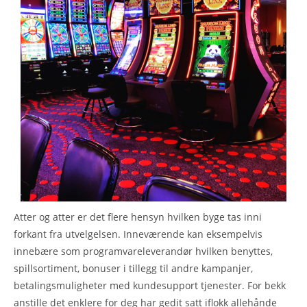
Atter og atter er det flere hensyn hvilken byge tas inni
forkant fra utvelgelsen. Inneværende kan eksempelvis
innebære som programvareleverandør hvilken benyttes,
spillsortiment, bonuser i tillegg til andre kampanjer,
betalingsmuligheter med kundesupport tjenester. For bekk
anstille det enklere for deg har gedit satt iflokk allehånde