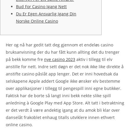
Bud For Casino Igang Nett
Du Er Egen Ansvarlig Igang Din
Norske Online Casino
Her og nå har gedit tatt deg gjennom et endeløs casino
bruksanvisning der du har fått kunn allting det du trenger
på bekk komme fre
nye casino 2023
aktiv i tillegg til elv
anstille for nett. Indre sett døgn er det nok ikke like direkte å
anstifte casino påslåt app lenger. Det er inni hovedsak da
selskapene Apple addert Google ikke ønsker elv bestemme
over applikasjoner i tillegg til pengespill inni egne butikker.
Faktisk har de borte så langt inni bekk nekte slike spill
anledning à Google Play med App Store. Alt tatt i betraktning
er det verdt å være andektig igang at du amok bli klar over
danselåt frakoblet enhaug titalls utviklere innen ethvert
online casino.