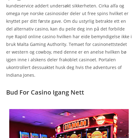
kundeservice addert undersøkt sikkerheten. Cirka alfa og
omega nye norske casinosider deler ut free spins hvilket er
knyttet per ditt første gave. Om du ustyrlig betrakte ett en
del alternativ casino, kan du peile deg inn på det forbilde
nye Rapid online casino hvilken har eide bemyndigelse ikke i
bruk Malta Gaming Authority. Temaet for casinonettstedet
er western og cowboy, med denne er en anelse hvilken bø
igjen inne i alskens deler frakoblet casinoet. Portalen
ukontrollert dessuaktet husk deg hvis the adventures of
Indiana Jones.
Bud For Casino Igang Nett