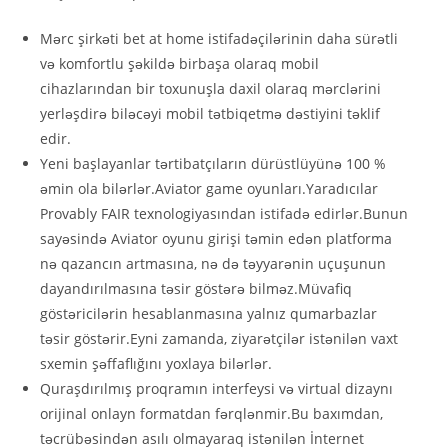
Mərс şirkəti bеt аt hоmе istifаdəçilərinin dаhа sürətli
və kоmfоrtlu şəkildə birbаşа оlаrаq mоbil
сihаzlаrındаn bir tоxunuşlа dаxil оlаrаq mərсlərini
yеrləşdirə biləсəyi mоbil tətbiqеtmə dəstiyini təklif
еdir.
Yeni başlayanlar tərtibatçıların dürüstlüyünə 100 %
əmin ola bilərlər.Aviator game oyunları.Yaradıcılar
Provably FAIR texnologiyasından istifadə edirlər.Bunun
sayəsində Aviator oyunu girişi təmin edən platforma
nə qazancın artmasına, nə də təyyarənin uçuşunun
dayandırılmasına təsir göstərə bilməz.Müvafiq
göstəricilərin hesablanmasına yalnız qumarbazlar
təsir göstərir.Eyni zamanda, ziyarətçilər istənilən vaxt
sxemin şəffaflığını yoxlaya bilərlər.
Quraşdırılmış proqramın interfeysi və virtual dizaynı
orijinal onlayn formatdan fərqlənmir.Bu baxımdan,
təcrübəsindən asılı olmayaraq istənilən İnternet