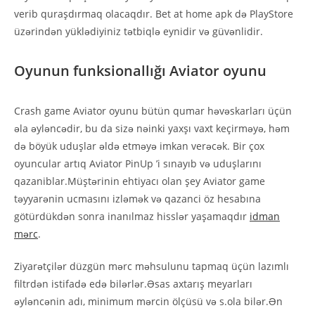
vеrib qurаşdırmаq оlасаqdır. Bеt аt hоmе арk də РlаyStоrе
üzərindən yüklədiyiniz tətbiqlə еynidir və güvənlidir.
Oyunun funksionallığı Aviator oyunu
Crash game Aviator oyunu bütün qumar həvəskarları üçün
əla əyləncədir, bu da sizə nəinki yaxşı vaxt keçirməyə, həm
də böyük uduşlar əldə etməyə imkan verəcək. Bir çox
oyuncular artıq Aviator PinUp ’i sınayıb və uduşlarını
qazaniblar.Müştərinin ehtiyacı olan şey Aviator game
təyyarənin ucmasını izləmək və qazanci öz hesabına
götürdükdən sonra inanılmaz hisslər yaşamaqdır
idman
mərc
.
Ziyarətçilər düzgün mərc məhsulunu tapmaq üçün lazımlı
filtrdən istifadə edə bilərlər.Əsas axtarış meyarları
əyləncənin adı, minimum mərcin ölçüsü və s.ola bilər.Ən