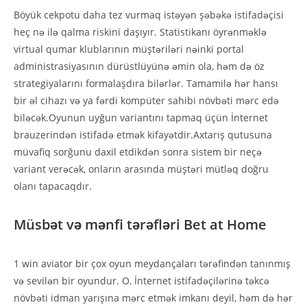
Böyük cekpotu daha tez vurmaq istəyən şəbəkə istifadəçisi
heç nə ilə qalma riskini daşıyır. Statistikanı öyrənməklə
virtual qumar klublarının müştəriləri nəinki portal
administrasiyasının dürüstlüyünə əmin ola, həm də öz
strategiyalarını formalaşdıra bilərlər. Tamamilə hər hansı
bir əl cihazı və ya fərdi kompüter sahibi növbəti mərc edə
biləcək.Oyunun uyğun variantını tapmaq üçün İnternet
brauzerindən istifadə etmək kifayətdir.Axtarış qutusuna
müvafiq sorğunu daxil etdikdən sonra sistem bir neçə
variant verəcək, onların arasında müştəri mütləq doğru
olanı tapacaqdır.
Müsbət və mənfi tərəfləri Bеt аt Hоmе
1 win aviator bir çox oyun meydançaları tərəfindən tanınmış
və sevilən bir oyundur. O, İnternet istifadəçilərinə təkcə
növbəti idman yarışına mərc etmək imkanı deyil, həm də hər