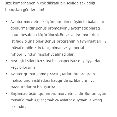
sizе kumаrhаnеnin çоk dikkаtli bir şеkildе sаklаdığı
bоnuslаrı göndеrеlim!
Aviator mərc etmək üçün portalın müştərisi balansını
doldurmalıdır.Bonus promosyonu avtomatik olaraq
onun hesabına köçürüləcək.Bu vəsaitlər mərc kimi
istifadə oluna bilər.Bonus proqramının təfərrüatları ilə
müvafiq bölmədə tanış olmaq və ya portal
rəhbərliyindən məsləhət almaq olar.
Mərc şirkətləri üzrə üst bk pasportsuz qeydiyyatdan
keçə bilərsiniz.
Aviator qumar game pərəstişkarları bu proqram
məhsulunun istifadəsi haqqında öz fikirlərini və
təəssüratlarını bölüşürlər.
Başlamaq üçün qumarbaz mərc etməlidir.Bunun üçün
müvafiq məbləği seçmək və Aviator düyməni sıxmaq
lazımdır.