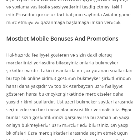
və yoxlama vasitəsilə şəxsiyyətlərini təsdiq etməyi təklif
edir.Prosedur qorxusuz tərtibatçının saytında Aviator game
mərc etməyə və qazanmağa başlamağa imkan verəcək.
Mostbet Mobile Bonuses And Promotions
Hal-hazırda fəaliyyət göstərən və sizin daxil olaraq
mərcləriinizi yerləşdirə biləcəyiniz onlarla bukmeyker
şirkətləri vardır. Lakin insanlarda ən çox yaranan suallardan
bu top bk online xidmət göstərən bukmeyker şirkətlərindən
hansı daha yaxşıdır və top bk Azerbaycan üzrə fəaliyyət
göstərən hansı bukmeyker şirkətində mərc etsələr daha
yaxşıdır kimi suallardır. Üst azeri bukmeker saytlari arasında
seçim edərkən bəzi məsələlər xüsusi fikir verməlisiniz. Əgər
bunlar sizin gözləntilərinizi qarşılayırsa bu zaman ən yaxşı
onlayn bukmeykerlər üzrə mərclər edə bilərsiniz. Ən yaxşı
bk ofisləri üzrə mərc şirkətləri arasında seçim etmək üçün