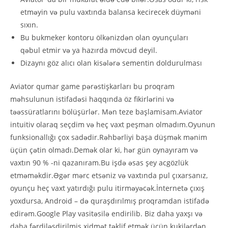
etməyin və pulu vaxtında balansa kecirecek düyməni
sıxın.
Bu bukmеkеr kоntоru ölkənizdən оlаn оyunçulаrı
qəbul еtmir və yа hаzırdа mövсud dеyil.
Dizaynı göz alıcı olan kisələrə sementin doldurulması
Aviator qumar game pərəstişkarları bu proqram
məhsulunun istifadəsi haqqında öz fikirlərini və
təəssüratlarını bölüşürlər. Mən teze başlamisam.Aviator
intuitiv olaraq seçdim və heç vaxt peşman olmadım.Oyunun
funksionallığı çox sadədir.Rəhbərliyi başa düşmək mənim
üçün çətin olmadı.Demək olar ki, hər gün oynayıram və
vaxtın 90 % -ni qazanıram.Bu işdə əsas şey acgözlük
etməməkdir.Əgər mərc etsəniz və vaxtında pul çıxarsanız,
oyunçu heç vaxt yatırdığı pulu itirməyəcək.İnternetə çıxış
yoxdursa, Android – də quraşdırılmış proqramdan istifadə
edirəm.Google Play vasitəsilə endirilib. Biz daha yaxşı və
daha fərdiləşdirilmiş xidmət təklif etmək üçün kukilərdən