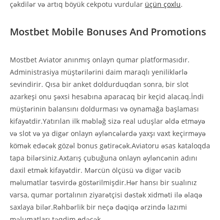
çəkdilər və artıq böyük cekpotu vurdular
üçün çoxlu
.
Mostbet Mobile Bonuses And Promotions
Mostbet Aviator anınmış onlayn qumar platformasıdır.
Administrasiya müştərilərini daim maraqlı yeniliklərlə
sevindirir. Qısa bir anket doldurduqdan sonra, bir slot
azarkeşi onu şəxsi hesabına aparacaq bir keçid alacaq.İndi
müştərinin balansını doldurması və oynamağa başlaması
kifayətdir.Yatırılan ilk məbləğ sizə real uduşlar əldə etməyə
və slot və ya digər onlayn əyləncələrdə yaxşı vaxt keçirməyə
kömək edəcək gözəl bonus gətirəcək.Aviatoru əsas kataloqda
tapa bilərsiniz.Axtarış çubuğuna onlayn əyləncənin adını
daxil etmək kifayətdir. Mərcün ölçüsü və digər vacib
məlumatlar təsvirdə göstərilmişdir.Hər hansı bir sualınız
varsa, qumar portalının ziyarətçisi dəstək xidməti ilə əlaqə
saxlaya bilər.Rəhbərlik bir neçə dəqiqə ərzində lazımi
məlumatları təqdim edəcək.