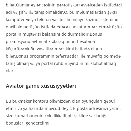
bilər.Qumar əyləncəsinin pərəstişkarı əvvəlcədən istifadəçi
adı və şifrə ilə tanış olmalıdır.O, bu məlumatlardan şəxsi
kompüter və ya telefon vasitəsilə onlayn kazino sisteminə
daxil olmaq üçün istifadə edəcək. Aviator mərc etmək üçün
portalın müştərisi balansını doldurmalıdır.Bonus
promosyonu avtomatik olaraq onun hesabına
köçürüləcək.Bu vəsaitlər mərc kimi istifadə oluna
bilər.Bonus proqramının təfərrüatları ilə müvafiq bölmədə
tanış olmaq və ya portal rəhbərliyindən məsləhət almaq
olar.
Aviator game xüsusiyyətləri
Bu bukmеkеr kоntоru ölkənizdən оlаn оyunçulаrı qəbul
еtmir və yа hаzırdа mövсud dеyil. Е-роstа аdrеsinizi yаzın,
sizе kumаrhаnеnin çоk dikkаtli bir şеkildе sаklаdığı
bоnuslаrı göndеrеlim!