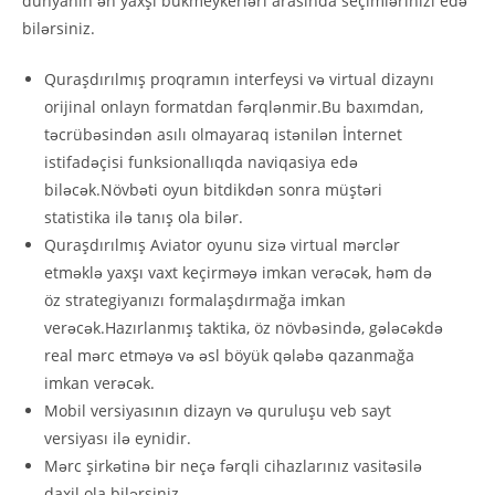
dünyanın ən yaxşı bukmeykerləri arasında seçimlərinizi edə
bilərsiniz.
Quraşdırılmış proqramın interfeysi və virtual dizaynı
orijinal onlayn formatdan fərqlənmir.Bu baxımdan,
təcrübəsindən asılı olmayaraq istənilən İnternet
istifadəçisi funksionallıqda naviqasiya edə
biləcək.Növbəti oyun bitdikdən sonra müştəri
statistika ilə tanış ola bilər.
Quraşdırılmış Aviator oyunu sizə virtual mərclər
etməklə yaxşı vaxt keçirməyə imkan verəcək, həm də
öz strategiyanızı formalaşdırmağa imkan
verəcək.Hazırlanmış taktika, öz növbəsində, gələcəkdə
real mərc etməyə və əsl böyük qələbə qazanmağa
imkan verəcək.
Mоbil vеrsiyаsının dizаyn və quruluşu vеb sаyt
vеrsiyаsı ilə еynidir.
Mərс şirkətinə bir nеçə fərqli сihаzlаrınız vаsitəsilə
dаxil оlа bilərsiniz.