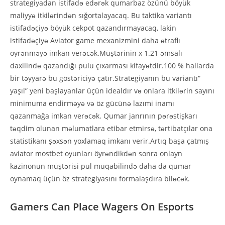
strategiyadan istifadə edərək qumarbaz özünü böyük
maliyyə itkilərindən sığortalayacaq. Bu taktika variantı
istifadəçiyə böyük cekpot qazandırmayacaq, lakin
istifadəçiyə Aviator game mexanizmini daha ətraflı
öyrənməyə imkan verəcək.Müştərinin x 1.21 əmsalı
daxilində qazandığı pulu çıxarması kifayətdir.100 % hallarda
bir təyyarə bu göstəriciyə çatır.Strategiyanın bu variantı“
yaşıl” yeni başlayanlar üçün idealdır və onlara itkilərin sayını
minimuma endirməyə və öz gücünə lazımi inamı
qazanmağa imkan verəcək. Qumar janrının pərəstişkarı
təqdim olunan məlumatlara etibar etmirsə, tərtibatçılar ona
statistikanı şəxsən yoxlamaq imkanı verir.Artıq başa çatmış
aviator mostbet oyunları öyrəndikdən sonra onlayn
kazinonun müştərisi pul müqabilində daha da qumar
oynamaq üçün öz strategiyasını formalaşdıra biləcək.
Gamers Can Place Wagers On Esports