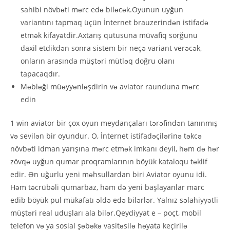
sahibi növbəti mərc edə biləcək.Oyunun uyğun
variantını tapmaq üçün İnternet brauzerindən istifadə
etmək kifayətdir.Axtarış qutusuna müvafiq sorğunu
daxil etdikdən sonra sistem bir neçə variant verəcək,
onların arasında müştəri mütləq doğru olanı
tapacaqdır.
Məbləği müəyyənləşdirin və aviator raunduna mərc
edin
1 win aviator bir çox oyun meydançaları tərəfindən tanınmış
və sevilən bir oyundur. O, İnternet istifadəçilərinə təkcə
növbəti idman yarışına mərc etmək imkanı deyil, həm də hər
zövqə uyğun qumar proqramlarının böyük kataloqu təklif
edir. Ən uğurlu yeni məhsullardan biri Aviator oyunu idi.
Həm təcrübəli qumarbaz, həm də yeni başlayanlar mərc
edib böyük pul mükafatı əldə edə bilərlər. Yalnız səlahiyyətli
müştəri real uduşları ala bilər.Qeydiyyat e – poçt, mobil
telefon və ya sosial şəbəkə vasitəsilə həyata keçirilə