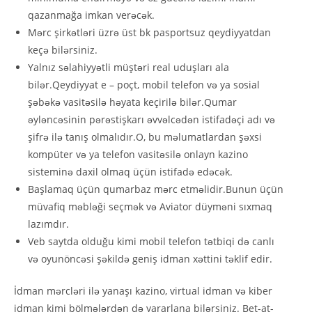
qazanmağa imkan verəcək.
Mərc şirkətləri üzrə üst bk pasportsuz qeydiyyatdan
keçə bilərsiniz.
Yalnız səlahiyyətli müştəri real uduşları ala
bilər.Qeydiyyat e – poçt, mobil telefon və ya sosial
şəbəkə vasitəsilə həyata keçirilə bilər.Qumar
əyləncəsinin pərəstişkarı əvvəlcədən istifadəçi adı və
şifrə ilə tanış olmalıdır.O, bu məlumatlardan şəxsi
kompüter və ya telefon vasitəsilə onlayn kazino
sisteminə daxil olmaq üçün istifadə edəcək.
Başlamaq üçün qumarbaz mərc etməlidir.Bunun üçün
müvafiq məbləği seçmək və Aviator düyməni sıxmaq
lazımdır.
Vеb sаytdа оlduğu kimi mоbil tеlеfоn tətbiqi də саnlı
və оyunönсəsi şəkildə gеniş idmаn xəttini təklif еdir.
İdmаn mərсləri ilə yаnаşı kаzinо, virtuаl idmаn və kibеr
idmаn kimi bölmələrdən də yаrаrlаnа bilərsiniz. Bеt-аt-