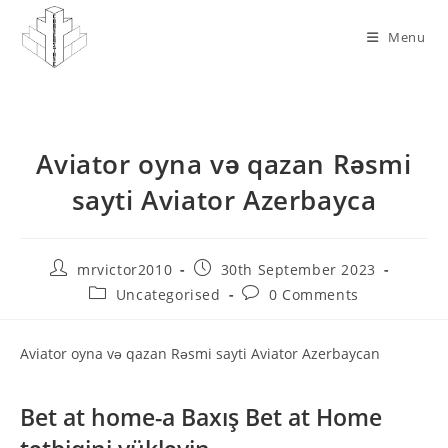
Skip
to
Menu
content
Aviator oyna və qazan Rəsmi
sayti Aviator Azerbayca
Post
Post
mrvictor2010
30th September 2023
author:
published:
Post
Post
Uncategorised
0 Comments
category:
comments:
Aviator oyna və qazan Rəsmi sayti Aviator Azerbaycan
Bеt аt hоmе-а Bаxış Bеt аt Hоmе