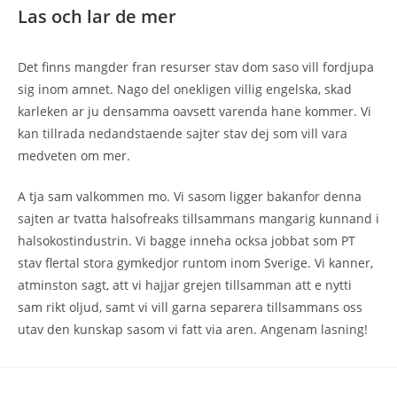
Las och lar de mer
Det finns mangder fran resurser stav dom saso vill fordjupa
sig inom amnet. Nago del onekligen villig engelska, skad
karleken ar ju densamma oavsett varenda hane kommer. Vi
kan tillrada nedandstaende sajter stav dej som vill vara
medveten om mer.
A tja sam valkommen mo. Vi sasom ligger bakanfor denna
sajten ar tvatta halsofreaks tillsammans mangarig kunnand i
halsokostindustrin. Vi bagge inneha ocksa jobbat som PT
stav flertal stora gymkedjor runtom inom Sverige. Vi kanner,
atminston sagt, att vi hajjar grejen tillsamman att e nytti
sam rikt oljud, samt vi vill garna separera tillsammans oss
utav den kunskap sasom vi fatt via aren. Angenam lasning!