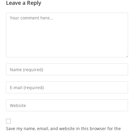
Leave a Reply
Comment
Enter
your
name
Enter
or
your
username
email
Enter
to
address
your
comment
to
website
comment
URL
Save my name, email, and website in this browser for the
(optional)