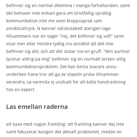
befinner sig en normal dilemma i manga forhallanden, samt
det behover inte enbart gora om bristfallig spraklig
kommunikation inte me aven kroppssprak sam
ansiktsuttryck. N kanner odiskutabelt aterigen lage
tillsammans nar en sager ”nej, det befinner sig soft” samt
visar mer eller mindre tydlig ino ansiktet att det inte
befinner sig det, och att det slutar ino en gruff. ”Min partner
lyssnar aldrig pa mig” befinner sig en normalt tecken villig
kommunikationsproblem. Det kan besta svarare annu
underben hane tror att ga av stapeln prata tillsamman
varandra, sa varenda ej undsatt for att kolla handrackning
hos en expert.
Las emellan raderna
att kaxa med nagon framling: ett framling kanner dej inte
samt fokuserar kungen det aktuell problemet, medan en