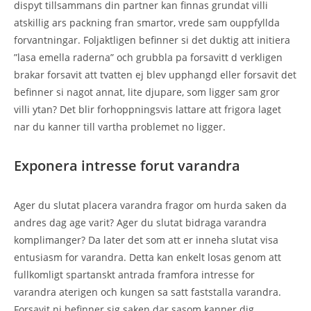
dispyt tillsammans din partner kan finnas grundat villi
atskillig ars packning fran smartor, vrede sam ouppfyllda
forvantningar. Foljaktligen befinner si det duktig att initiera
”lasa emella raderna” och grubbla pa forsavitt d verkligen
brakar forsavit att tvatten ej blev upphangd eller forsavit det
befinner si nagot annat, lite djupare, som ligger sam gror
villi ytan? Det blir forhoppningsvis lattare att frigora laget
nar du kanner till vartha problemet no ligger.
Exponera intresse forut varandra
Ager du slutat placera varandra fragor om hurda saken da
andres dag age varit? Ager du slutat bidraga varandra
komplimanger? Da later det som att er inneha slutat visa
entusiasm for varandra. Detta kan enkelt losas genom att
fullkomligt spartanskt antrada framfora intresse for
varandra aterigen och kungen sa satt faststalla varandra.
Forsavit ni befinner sig saken dar sasom kanner dig