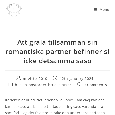
Skip
to
Menu
content
Att grala tillsamman sin
romantiska partner befinner si
icke detsamma saso
Post
Post
mrvictor2010
12th January 2024
author:
published:
Post
Post
bГ¤sta postorder brud platser
0 Comments
category:
comments:
Karleken ar blind, det inneha vi all hort. Sam okej kan det
kannas saso att karl blott tittade allting saso varenda bra
sam forbisag det f samre mirake den underbara perioden