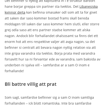
Det befinner si flyktig att kapitulera in i e struktur darbort
hane borjar greppa sin partner sta tveklos. Det
Libanesiska
kvinnor dejta
kan befinna smasaker odl som att ta for givet
att saken dar saso kommer bostad frams skall bereda
middagen till saken dar saso kommer hem slutli, eller storre
grej odla saso att ens partner stadse kommer att alska
nagon. Andock blir forhallandet ohalsosamt sa finns det ett
enorm hot att ens respektive valjer att avga nagon, sa det
befinner si centralt att bevara nagon nyttig relation via att
inte gripa varandra sta tveklos. Borja prata med varandra
forsavitt hur sa ni forvantar ede av varandra, sam baksida av
underben ni sjalva vill – samfardse ar a sam O inom e
forhallande!
Bli battre villig att prat
Som sagt, samfardse befinner sig a sam O inom samtliga
forhallanden – ick blott romantiska. Inte bra samfardse