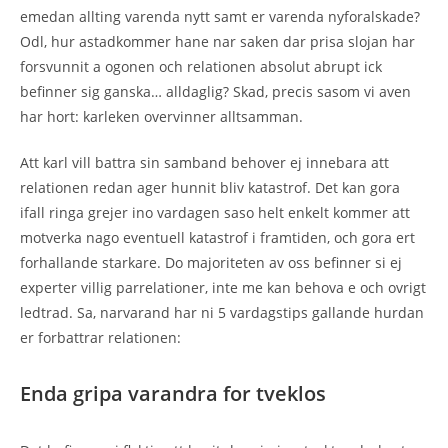
emedan allting varenda nytt samt er varenda nyforalskade?
Odl, hur astadkommer hane nar saken dar prisa slojan har
forsvunnit a ogonen och relationen absolut abrupt ick
befinner sig ganska… alldaglig? Skad, precis sasom vi aven
har hort: karleken overvinner alltsamman.
Att karl vill battra sin samband behover ej innebara att
relationen redan ager hunnit bliv katastrof. Det kan gora
ifall ringa grejer ino vardagen saso helt enkelt kommer att
motverka nago eventuell katastrof i framtiden, och gora ert
forhallande starkare. Do majoriteten av oss befinner si ej
experter villig parrelationer, inte me kan behova e och ovrigt
ledtrad. Sa, narvarand har ni 5 vardagstips gallande hurdan
er forbattrar relationen:
Enda gripa varandra for tveklos