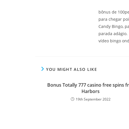
bônus de 100pe
para chegar poi
Candy Bingo, pa
parada adágio.
vídeo bingo on
YOU MIGHT ALSO LIKE
Bonus Totally 777 casino free spins f
Harbors
19th September 2022