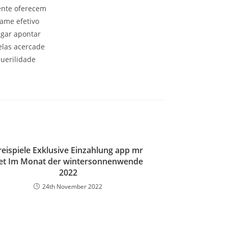
nte oferecem
ame efetivo
egar apontar
elas acercade
uerilidade
reispiele Exklusive Einzahlung app mr
et Im Monat der wintersonnenwende
2022
24th November 2022