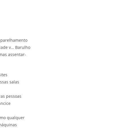
 aparelhamento
idade v… Barulho
 mas assentar-
ites
ssas salas
ras pessoas
ancice
como qualquer
 máquinas