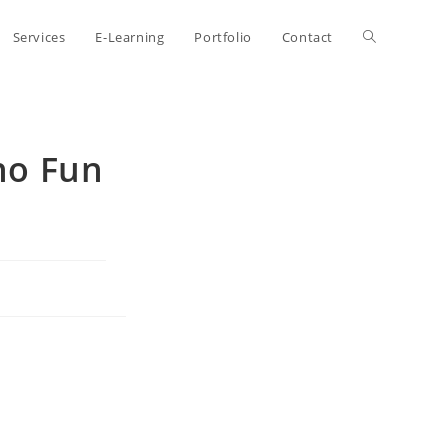
Toggle
Services
E-Learning
Portfolio
Contact
website
ino Fun
search
d