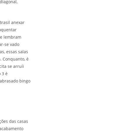
diagonal,
rasil anexar
poquentar
que lembram
ar-se vado
s, essas salas
o. Conquanto, é
ita se arruíi
 3 é
 abrasado bingo
ões das casas
 acabamento