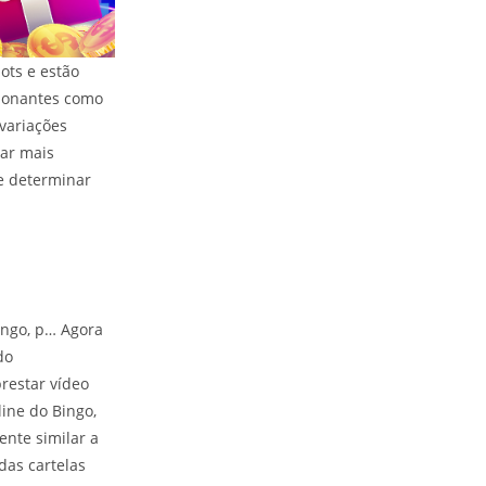
ots e estão
cionantes como
variações
ar mais
e determinar
ingo, p… Agora
do
restar vídeo
ine do Bingo,
ente similar a
das cartelas