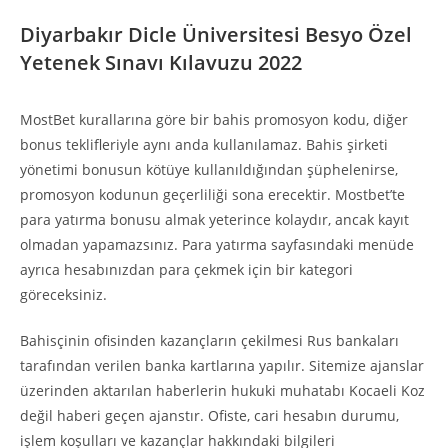
Diyarbakır Dicle Üniversitesi Besyo Özel
Yetenek Sınavı Kılavuzu 2022
MostBet kurallarına göre bir bahis promosyon kodu, diğer
bonus teklifleriyle aynı anda kullanılamaz. Bahis şirketi
yönetimi bonusun kötüye kullanıldığından şüphelenirse,
promosyon kodunun geçerliliği sona erecektir. Mostbet’te
para yatırma bonusu almak yeterince kolaydır, ancak kayıt
olmadan yapamazsınız. Para yatırma sayfasındaki menüde
ayrıca hesabınızdan para çekmek için bir kategori
göreceksiniz.
Bahisçinin ofisinden kazançların çekilmesi Rus bankaları
tarafından verilen banka kartlarına yapılır. Sitemize ajanslar
üzerinden aktarılan haberlerin hukuki muhatabı Kocaeli Koz
değil haberi geçen ajanstır. Ofiste, cari hesabın durumu,
işlem koşulları ve kazançlar hakkındaki bilgileri