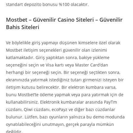
standart depozito bonusu %100 olacaktır.
Mostbet – Güvenilir Casino Siteleri – Güvenilir
Bahis Siteleri
Ve böylelikle giriş yapmayı düşünen kimselere özel olarak
Mostbet iletişim seçenekleri güvenilir olan izlenimi
katlamaktadır. Giriş yaptıktan sonra, bakiye yükleme
seçeneğini seçin ve Visa kartı veya Master Card’dan
herhangi bir seçeneği seçin. Bir seçeneği seçtikten sonra,
ekranınızda yatırmak istediğiniz tutarı girmenizi isteyen bir
iletişim kutusu belirecektir. Bir elektron kumbara varsa,
bunu Mostbet’te ödeme yapmak veya para yatırmak için de
kullanabilirsiniz. Elektronik kumbaralar arasında PayTm
cüzdanı, Qiwi cüzdanı, ecoPayz ve diğer bazı cüzdanlar
bulunur. Lütfen, bazı oyunların yalnızca bu demo modunda
oynatılabileceğini unutmayın, gerçek parayla mümkün
değildir.