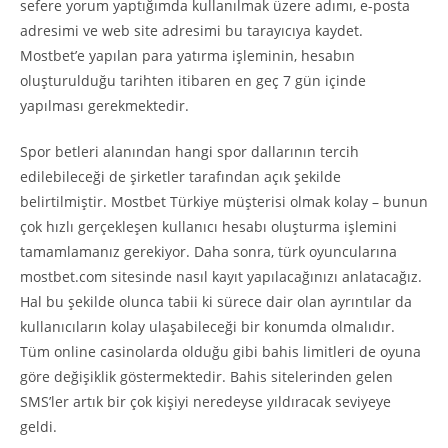
sefere yorum yaptığımda kullanılmak üzere adımı, e-posta
adresimi ve web site adresimi bu tarayıcıya kaydet.
Mostbet’e yapılan para yatırma işleminin, hesabın
oluşturulduğu tarihten itibaren en geç 7 gün içinde
yapılması gerekmektedir.
Spor betleri alanından hangi spor dallarının tercih
edilebileceği de şirketler tarafından açık şekilde
belirtilmiştir. Mostbet Türkiye müşterisi olmak kolay – bunun
çok hızlı gerçekleşen kullanıcı hesabı oluşturma işlemini
tamamlamanız gerekiyor. Daha sonra, türk oyuncularına
mostbet.com sitesinde nasıl kayıt yapılacağınızı anlatacağız.
Hal bu şekilde olunca tabii ki sürece dair olan ayrıntılar da
kullanıcıların kolay ulaşabileceği bir konumda olmalıdır.
Tüm online casinolarda olduğu gibi bahis limitleri de oyuna
göre değişiklik göstermektedir. Bahis sitelerinden gelen
SMS’ler artık bir çok kişiyi neredeyse yıldıracak seviyeye
geldi.