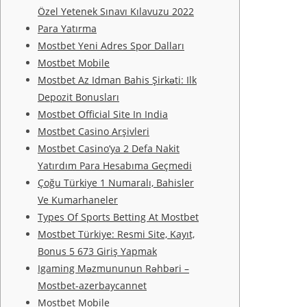
Özel Yetenek Sınavı Kılavuzu 2022
Para Yatırma
Mostbet Yeni Adres Spor Dalları
Mostbet Mobile
Mostbet Az Idman Bahis Şirkəti: Ilk
Depozit Bonusları
Mostbet Official Site In India
Mostbet Casino Arşivleri
Mostbet Casino’ya 2 Defa Nakit
Yatırdım Para Hesabıma Geçmedi
Çoğu Türkiye 1 Numaralı, Bahisler
Ve Kumarhaneler
Types Of Sports Betting At Mostbet
Mostbet Türkiye: Resmi Site, Kayıt,
Bonus 5 673 Giriş Yapmak
Igaming Məzmununun Rəhbəri –
Mostbet-azerbaycannet
Mostbet Mobile