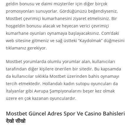
geldin bonusu ve daimi müşteriler için diğer birçok
promosyonları sunuyorlar. Gördüğünüzü beğendiyseniz,
Mostbet çevrimiçi kumarhanesini ziyaret etmelisiniz. Bir
hoşgeldin bonusu alacak ve heyecan verici çevrimiçi
kumarhane oyunları oynamaya başlayacaksınız. Com’daki
web sitesine gitmeniz ve sağ üstteki “Kaydolmak” düğmesini
tıklamanız gerekiyor.
Mostbet yorumlarda olumlu yorumlar alan, kullanıcıları
tarafından diğer kişilere önerilen bir sitedir. Bu kapsamda
da kullanıcılar sıklıkla Mostbet üzerinden bahis oynamayı
tercih etmektedir. Hollandalı kadın sutopu oyuncuları da
İtalyanlar gibi Avrupa Şampiyonalarını beşer kez olmak
üzere en çok kazanan oyunculardır.
Mostbet Güncel Adres Spor Ve Casino Bahisleri
देखो सीखो