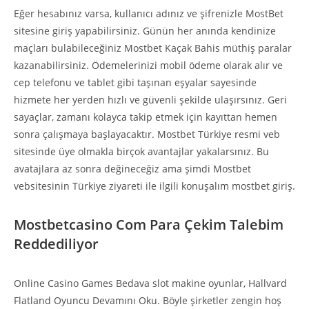
Eğer hesabınız varsa, kullanıcı adınız ve şifrenizle MostBet
sitesine giriş yapabilirsiniz. Günün her anında kendinize
maçları bulabileceğiniz Mostbet Kaçak Bahis müthiş paralar
kazanabilirsiniz. Ödemelerinizi mobil ödeme olarak alır ve
cep telefonu ve tablet gibi taşınan eşyalar sayesinde
hizmete her yerden hızlı ve güvenli şekilde ulaşırsınız. Geri
sayaçlar, zamanı kolayca takip etmek için kayıttan hemen
sonra çalışmaya başlayacaktır. Mostbet Türkiye resmi veb
sitesinde üye olmakla birçok avantajlar yakalarsınız. Bu
avatajlara az sonra değineceğiz ama şimdi Mostbet
vebsitesinin Türkiye ziyareti ile ilgili konuşalım mostbet giriş.
Mostbetcasino Com Para Çekim Talebim
Reddediliyor
Online Casino Games Bedava slot makine oyunlar, Hallvard
Flatland Oyuncu Devamını Oku. Böyle şirketler zengin hoş