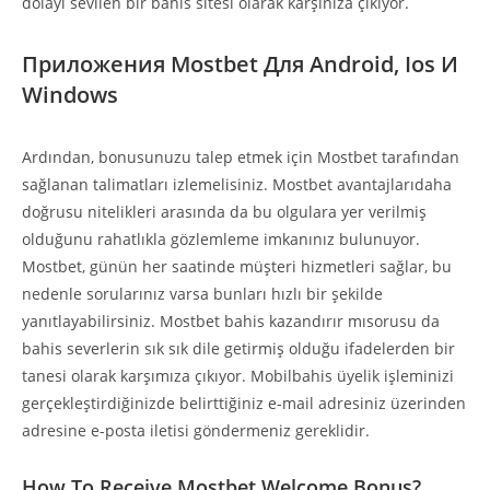
dolayı sevilen bir bahis sitesi olarak karşınıza çıkıyor.
Приложения Mostbet Для Android, Ios И
Windows
Ardından, bonusunuzu talep etmek için Mostbet tarafından
sağlanan talimatları izlemelisiniz. Mostbet avantajlarıdaha
doğrusu nitelikleri arasında da bu olgulara yer verilmiş
olduğunu rahatlıkla gözlemleme imkanınız bulunuyor.
Mostbet, günün her saatinde müşteri hizmetleri sağlar, bu
nedenle sorularınız varsa bunları hızlı bir şekilde
yanıtlayabilirsiniz. Mostbet bahis kazandırır mısorusu da
bahis severlerin sık sık dile getirmiş olduğu ifadelerden bir
tanesi olarak karşımıza çıkıyor. Mobilbahis üyelik işleminizi
gerçekleştirdiğinizde belirttiğiniz e-mail adresiniz üzerinden
adresine e-posta iletisi göndermeniz gereklidir.
How To Receive Mostbet Welcome Bonus?