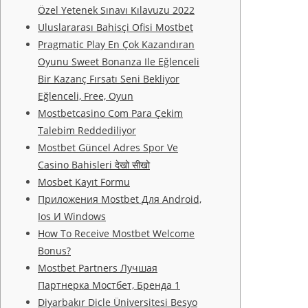
Özel Yetenek Sınavı Kılavuzu 2022
Uluslararası Bahisçi Ofisi Mostbet
Pragmatic Play En Çok Kazandıran
Oyunu Sweet Bonanza Ile Eğlenceli
Bir Kazanç Fırsatı Seni Bekliyor
Eğlenceli, Free, Oyun
Mostbetcasino Com Para Çekim
Talebim Reddediliyor
Mostbet Güncel Adres Spor Ve
Casino Bahisleri देखो सीखो
Mosbet Kayıt Formu
Приложения Mostbet Для Android,
Ios И Windows
How To Receive Mostbet Welcome
Bonus?
Mostbet Partners Лучшая
Партнерка Мостбет, Бренда 1
Diyarbakır Dicle Üniversitesi Besyo