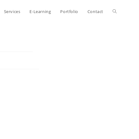
Toggle
Services
E-Learning
Portfolio
Contact
website
search