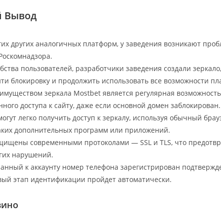
 Вывод
огих других аналогичных платформ, у заведения возникают проб
Роскомнадзора.
бства пользователей, разработчики заведения создали зеркало
йти блокировку и продолжить использовать все возможности п
муществом зеркала Mostbet является регулярная возможность
ного доступа к сайту, даже если основной домен заблокирован.
огут легко получить доступ к зеркалу, используя обычный брау
аких дополнительных программ или приложений.
щищены современными протоколами — SSL и TLS, что предотв
гих нарушений.
занный к аккаунту номер телефона зарегистрирован подтверж
вый этап идентификации пройдет автоматически.
зино