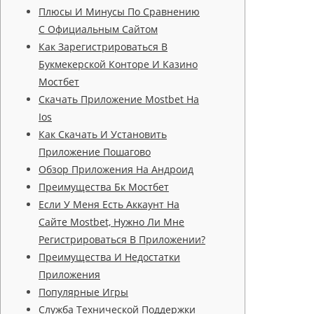
Плюсы И Минусы По Сравнению
С Официальным Сайтом
Как Зарегистрироваться В
Букмекерской Конторе И Казино
Мостбет
Скачать Приложение Mostbet На
Ios
Как Скачать И Установить
Приложение Пошагово
Обзор Приложения На Андроид
Преимущества Бк Мостбет
Если У Меня Есть Аккаунт На
Сайте Mostbet, Нужно Ли Мне
Регистрироваться В Приложении?
Преимущества И Недостатки
Приложения
Популярные Игры
Служба Технической Поддержки