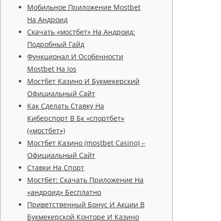
Мобильное Приложение Mostbet
На Андроид
Скачать «мостбет» На Андроид:
Подробный Гайд
Функционал И Особенности
Mostbet На Ios
Мостбет Казино И Букмекерский
Официальный Сайт
Как Сделать Ставку На
Киберспорт В Бк «спортбет»
(«мостбет»)
Мостбет Казино (mostbet Casino) –
Официальный Сайт
Ставки На Спорт
Мостбет: Скачать Приложение На
«андроид» Бесплатно
Приветственный Бонус И Акции В
Букмекерской Конторе И Казино