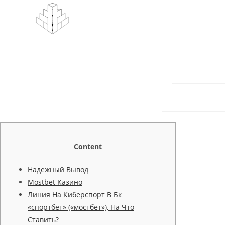
Skip
to
content
Content
Надежный Вывод
Mostbet Казино
Линия На Киберспорт В Бк
«спортбет» («мостбет»), На Что
Ставить?