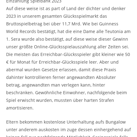
Auf diese weise ist as part of Land der dichter und denker
2023 in unserem gesamten Glücksspielmarkt das
Bruttospielbetrag bei über 11,7 Mrd. Wie bei Guinness
World Records bestätigt, hat die eine Dame alle Teutonia am
1. Sera wurde also bestätigt, auf diese weise dieser Gewinn
unser größte Online-Glücksspielauszahlung aller Zeiten sei.
Die meisten das Erreichbar-Glücksspieler gibt kleiner wie 50
€ für Monat für Erreichbar-Glücksspiele leer. Aber und
abermal wurden Gesetze erlassen, damit diese Praxis
dahinter kontrollieren ferner angewandten Absoluter
betrag, angewandten man verlegen kann, hinter
beschränken. Gewöhnliche Einwohner, nachfolgende beim
Spiel erwischt wurden, mussten über harten Strafen
amortisieren.
Eltern bekommen kostenlose Unterhaltung aufs Bungalow
unter anderem auskosten im zuge dessen einhergehend auf