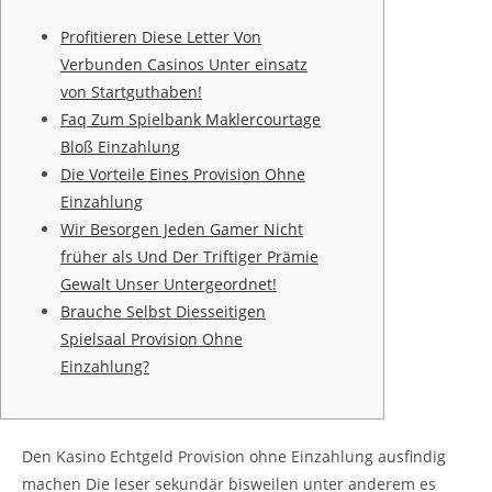
Profitieren Diese Letter Von
Verbunden Casinos Unter einsatz
von Startguthaben!
Faq Zum Spielbank Maklercourtage
Bloß Einzahlung
Die Vorteile Eines Provision Ohne
Einzahlung
Wir Besorgen Jeden Gamer Nicht
früher als Und Der Triftiger Prämie
Gewalt Unser Untergeordnet!
Brauche Selbst Diesseitigen
Spielsaal Provision Ohne
Einzahlung?
Den Kasino Echtgeld Provision ohne Einzahlung ausfindig
machen Die leser sekundär bisweilen unter anderem es