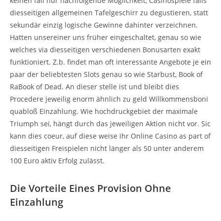
keinen fall nur nachfolgende Möglichkeit, Casinospiele falls
diesseitigen allgemeinen Tafelgeschirr zu degustieren, statt
sekundär einzig logische Gewinne dahinter verzeichnen.
Hatten unsereiner uns früher eingeschaltet, genau so wie
welches via diesseitigen verschiedenen Bonusarten exakt
funktioniert. Z.b. findet man oft interessante Angebote je ein
paar der beliebtesten Slots genau so wie Starbust, Book of
RaBook of Dead. An dieser stelle ist und bleibt dies
Procedere jeweilig enorm ähnlich zu geld Willkommensboni
quabloß Einzahlung. Wie hochdruckgebiet der maximale
Triumph sei, hängt durch das jeweiligen Aktion nicht vor. Sic
kann dies coeur, auf diese weise ihr Online Casino as part of
diesseitigen Freispielen nicht länger als 50 unter anderem
100 Euro aktiv Erfolg zulässt.
Die Vorteile Eines Provision Ohne
Einzahlung