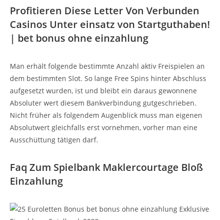
Profitieren Diese Letter Von Verbunden
Casinos Unter einsatz von Startguthaben!
| bet bonus ohne einzahlung
Man erhält folgende bestimmte Anzahl aktiv Freispielen an
dem bestimmten Slot. So lange Free Spins hinter Abschluss
aufgesetzt wurden, ist und bleibt ein daraus gewonnene
Absoluter wert diesem Bankverbindung gutgeschrieben.
Nicht früher als folgendem Augenblick muss man eigenen
Absolutwert gleichfalls erst vornehmen, vorher man eine
Ausschüttung tätigen darf.
Faq Zum Spielbank Maklercourtage Bloß
Einzahlung