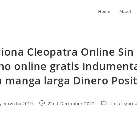
Home
About
ciona Cleopatra Online Sin
no online gratis Indument
 manga larga Dinero Posit
st
Post
Post
mrvictor2010
22nd December 2022
Uncategoris
thor:
published:
category: