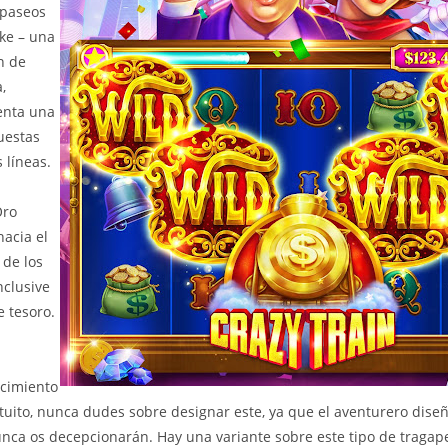
 paseos
ake – una
n de
,
enta una
uestas
 líneas.
Oro
acia el
 de los
nclusive
e tesoro.
rcimiento
tuito, nunca dudes sobre designar este, ya que el aventurero diseñ
unca os decepcionarán. Hay una variante sobre este tipo de tragap