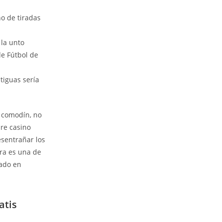
o de tiradas
 la unto
e Fútbol de
iguas serí­a
n comodín, no
re casino
esentrañar los
tra es una de
ado en
atis