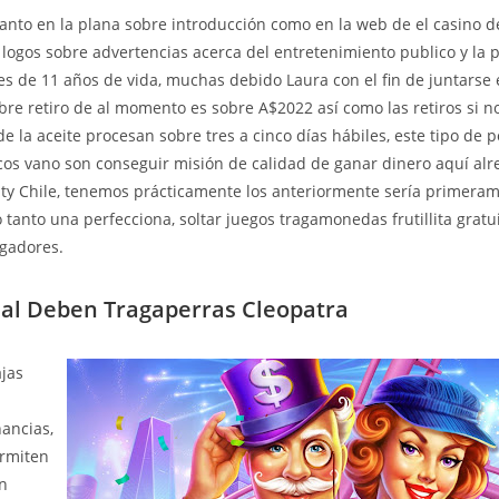
o tanto en la plana sobre introducción como en la web de el casino d
 logos sobre advertencias acerca del entretenimiento publico y la 
 de 11 años de vida, muchas debido Laura con el fin de juntarse 
bre retiro de al momento es sobre A$2022 así­ como las retiros si n
e la aceite procesan sobre tres a cinco días hábiles, este tipo de p
icos vano son conseguir misión de calidad de ganar dinero aquí al
ity Chile, tenemos prácticamente los anteriormente serí­a primera
 tanto una perfecciona, soltar juegos tragamonedas frutillita gratu
ugadores.
al Deben Tragaperras Cleopatra
jas
ancias,
rmiten
n