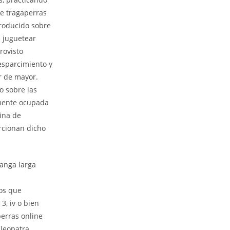
re tragaperras
troducido sobre
e juguetear
rovisto
esparcimiento y
r de mayor.
o sobre las
amente ocupada
ina de
rcionan dicho
los que
3, iv o bien
perras online
Cleopatra