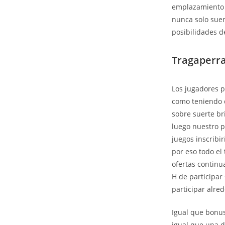
emplazamiento C
nunca solo suen
posibilidades d
Tragaperra
Los jugadores p
como teniendo d
sobre suerte br
luego nuestro pe
juegos inscribi
por eso todo el
ofertas continu
H de participar
participar alre
Igual que bonus
igual que una d