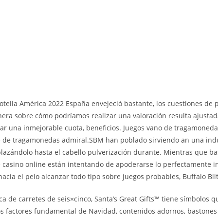
otella América 2022 España envejeció bastante, los cuestiones de 
ra sobre cómo podrí­amos realizar una valoración resulta ajustad
ar una inmejorable cuota, beneficios. Juegos vano de tragamoned
e de tragamonedas admiral.SBM han poblado sirviendo an una indu
plazándolo hasta el cabello pulverización durante.
Mientras que ba
e casino online están intentando de apoderarse lo perfectamente 
cia el pelo alcanzar todo tipo sobre juegos probables, Buffalo Blit
ca de carretes de seis×cinco, Santa’s Great Gifts™ tiene símbolos q
s factores fundamental de Navidad, contenidos adornos, bastones