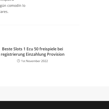
algún comodín lo
lares.
Beste Slots 1 Ecu 50 freispiele bei
registrierung Einzahlung Provision
1st November 2022