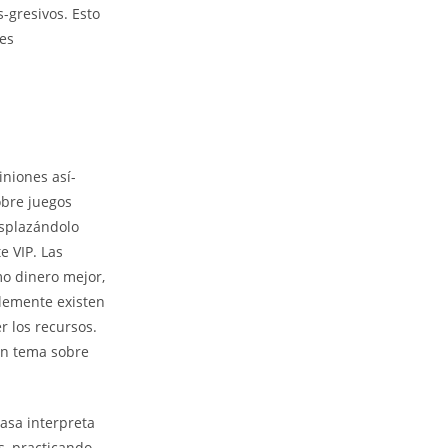
-gresivos. Esto
ees
iniones así­
obre juegos
esplazándolo
e VIP. Las
mo dinero mejor,
blemente existen
r los recursos.
an tema sobre
rasa interpreta
s, practicando