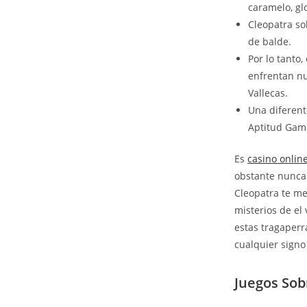
caramelo, gl
Cleopatra so
de balde.
Por lo tanto
enfrentan nu
Vallecas.
Una diferent
Aptitud Gam
Es
casino online
obstante nunca 
Cleopatra te me 
misterios de el
estas tragaper
cualquier signo
Juegos Sob