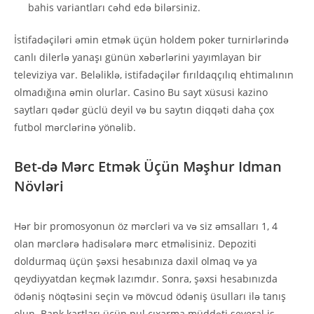
bahis variantları cəhd edə bilərsiniz.
İstifadəçiləri əmin etmək üçün holdem poker turnirlərində
canlı dilerlə yanaşı günün xəbərlərini yayımlayan bir
televiziya var. Beləliklə, istifadəçilər fırıldaqçılıq ehtimalının
olmadığına əmin olurlar. Casino Bu sayt xüsusi kazino
saytları qədər güclü deyil və bu saytın diqqəti daha çox
futbol mərclərinə yönəlib.
Bet-də Mərc Etmək Üçün Məşhur Idman
Növləri
Hər bir promosyonun öz mərcləri va və siz əmsalları 1, 4
olan mərclərə hadisələrə mərc etməlisiniz. Depoziti
doldurmaq üçün şəxsi hesabınıza daxil olmaq və ya
qeydiyyatdan keçmək lazımdır. Sonra, şəxsi hesabınızda
ödəniş nöqtəsini seçin və mövcud ödəniş üsulları ilə tanış
olun. Bank kartları üçün pul çıxarma müddəti several iş