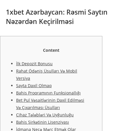
1xbet Azərbaycan: Rəsmi Saytın
Nəzərdən Keçirilməsi
Content
İlk Depozit Bonusu
Rahat Ödəniş Üsulları Və Mobil
Versiya
Sayta Daxil Olmaq
Bahis Proqramının Funksionallığı
Bet Pul Vəsaitlərinin Daxil Edilməsi
Və Çıxarılması Üsulları
Cihaz Tələbləri Və Uyğunluğu
Bahis Şirkətinin Lisenziyası
İdmana Necə Mərc Etmək Olar