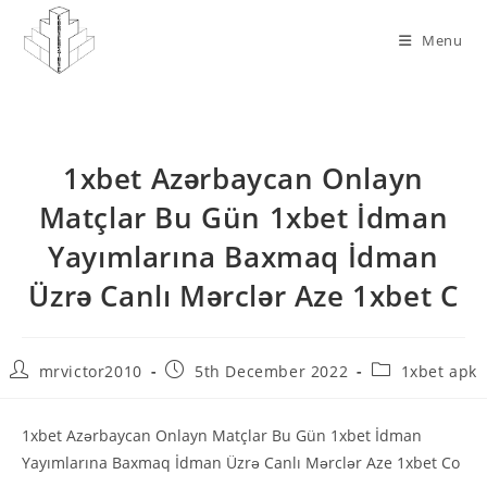
Skip
to
Menu
content
1xbet Azərbaycan Onlayn
Matçlar Bu Gün 1xbet İdman
Yayımlarına Baxmaq İdman
Üzrə Canlı Mərclər Aze 1xbet C
Post
Post
Post
mrvictor2010
5th December 2022
1xbet apk
author:
published:
category:
1xbet Azərbaycan Onlayn Matçlar Bu Gün 1xbet İdman
Yayımlarına Baxmaq İdman Üzrə Canlı Mərclər Aze 1xbet Co