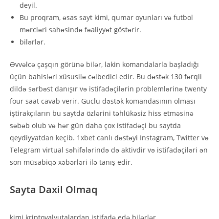
deyil.
Bu proqram, əsas sayt kimi, qumar oyunları və futbol
mərcləri sahəsində fəaliyyət göstərir.
bilərlər.
Əvvəlcə çaşqın görünə bilər, lakin komandalarla başladığı
üçün bahisləri xüsusilə cəlbedici edir. Bu dəstək 130 fərqli
dildə sərbəst danışır və istifadəçilərin problemlərinə twenty
four saat cavab verir. Güclü dəstək komandasının olması
iştirakçıların bu saytda özlərini təhlükəsiz hiss etməsinə
səbəb olub və hər gün daha çox istifadəçi bu saytda
qeydiyyatdan keçib. 1xbet canlı dəstəyi Instagram, Twitter və
Telegram virtual səhifələrində də aktivdir və istifadəçiləri ən
son müsabiqə xəbərləri ilə tanış edir.
Sayta Daxil Olmaq
kimi kriptovalyutalardan istifadə edə bilərlər.