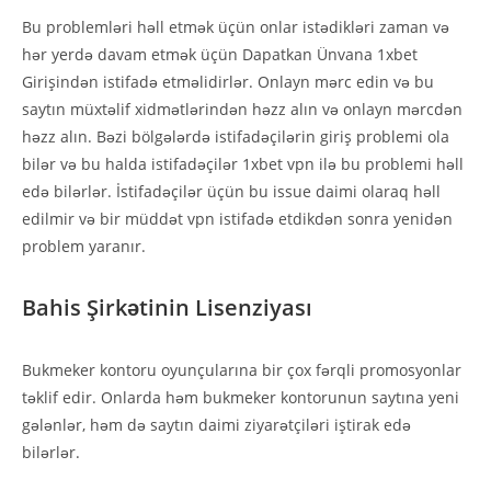
Bu problemləri həll etmək üçün onlar istədikləri zaman və
hər yerdə davam etmək üçün Dapatkan Ünvana 1xbet
Girişindən istifadə etməlidirlər. Onlayn mərc edin və bu
saytın müxtəlif xidmətlərindən həzz alın və onlayn mərcdən
həzz alın. Bəzi bölgələrdə istifadəçilərin giriş problemi ola
bilər və bu halda istifadəçilər 1xbet vpn ilə bu problemi həll
edə bilərlər. İstifadəçilər üçün bu issue daimi olaraq həll
edilmir və bir müddət vpn istifadə etdikdən sonra yenidən
problem yaranır.
Bahis Şirkətinin Lisenziyası
Bukmeker kontoru oyunçularına bir çox fərqli promosyonlar
təklif edir. Onlarda həm bukmeker kontorunun saytına yeni
gələnlər, həm də saytın daimi ziyarətçiləri iştirak edə
bilərlər.