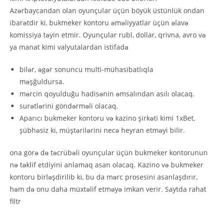
Azərbaycandan olan oyunçular üçün böyük üstünlük ondan
ibarətdir ki, bukmeker kontoru əməliyyatlar üçün əlavə
komissiya təyin etmir. Oyunçular rubl, dollar, qrivna, avro və
ya manat kimi valyutalardan istifadə
bilər, əgər sonuncu multi-mühasibatlıqla
məşğuldursa.
mərcin qoyulduğu hadisənin əmsalından asılı olacaq.
surətlərini göndərməli olacaq.
Aparıcı bukmeker kontoru və kazino şirkəti kimi 1xBet,
şübhəsiz ki, müştərilərini necə heyran etməyi bilir.
ona görə də təcrübəli oyunçular üçün bukmeker kontorunun
nə təklif etdiyini anlamaq asan olacaq. Kazino və bukmeker
kontoru birləşdirilib ki, bu da mərc prosesini asanlaşdırır,
həm də onu daha müxtəlif etməyə imkan verir. Saytda rahat
filtr