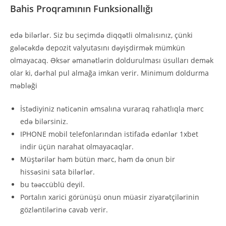
Bahis Proqramının Funksionallığı
edə bilərlər. Siz bu seçimdə diqqətli olmalısınız, çünki
gələcəkdə depozit valyutasını dəyişdirmək mümkün
olmayacaq. Əksər əmanətlərin doldurulması üsulları demək
olar ki, dərhal pul almağa imkan verir. Minimum doldurma
məbləği
İstədiyiniz nəticənin əmsalına vuraraq rahatlıqla mərc
edə bilərsiniz.
IPHONE mobil telefonlarından istifadə edənlər 1xbet
indir üçün narahat olmayacaqlar.
Müştərilər həm bütün mərc, həm də onun bir
hissəsini sata bilərlər.
bu təəccüblü deyil.
Portalın xarici görünüşü onun müasir ziyarətçilərinin
gözləntilərinə cavab verir.