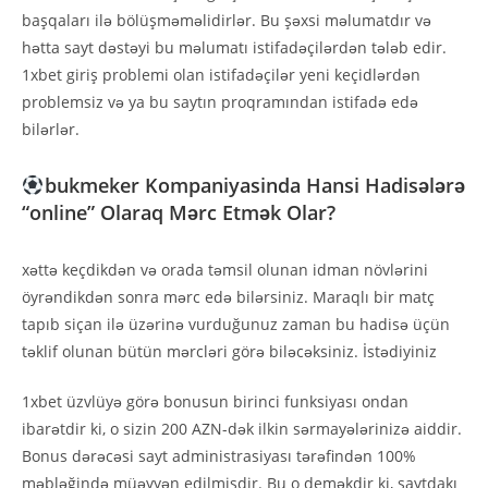
başqaları ilə bölüşməməlidirlər. Bu şəxsi məlumatdır və
hətta sayt dəstəyi bu məlumatı istifadəçilərdən tələb edir.
1xbet giriş problemi olan istifadəçilər yeni keçidlərdən
problemsiz və ya bu saytın proqramından istifadə edə
bilərlər.
bukmeker Kompaniyasinda Hansi Hadisələrə
“online” Olaraq Mərc Etmək Olar?
xəttə keçdikdən və orada təmsil olunan idman növlərini
öyrəndikdən sonra mərc edə bilərsiniz. Maraqlı bir matç
tapıb siçan ilə üzərinə vurduğunuz zaman bu hadisə üçün
təklif olunan bütün mərcləri görə biləcəksiniz. İstədiyiniz
1xbet üzvlüyə görə bonusun birinci funksiyası ondan
ibarətdir ki, o sizin 200 AZN-dək ilkin sərmayələrinizə aiddir.
Bonus dərəcəsi sayt administrasiyası tərəfindən 100%
məbləğində müəyyən edilmişdir. Bu o deməkdir ki, saytdakı