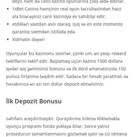
deyil, həm də canlı kazino oyunlarına çıxış əldə edirlər.
1xBet Casino həmçinin real oyun təcrübəsindən həzz
ala biləcəyiniz canlı kazinoya ev sahibliyi edir.
etdikləri vaxtdan asılı olaraq, işıq və en este momento
qaranlıq sxemdən istifadə edə
Xidmətin dəyəri
Oyunçular bu kazinonu sevirlər, çünki um, ən yaxşı reward
təkliflərini təklif edir. Başlamaq üçün kazino 1500 dollara
qədər xoş gəlmisiniz bonusu və ilk dörd əmanətinizdə 150 ​​
pulsuz fırlanma təqdim edir. Sadəcə bir hesab yaratmalı və
hesabınıza ən azı ten dollar depozit etməlisiniz.
İlk Depozit Bonusu
səhifəni araşdırmaqdır. Quraşdırma linkinə klikləməklə
oyunçu proqramı fonda yükləyə bilər. Sonra yalnız
prosedurun tamamlanmasını gözləmək qalır və siz idmana