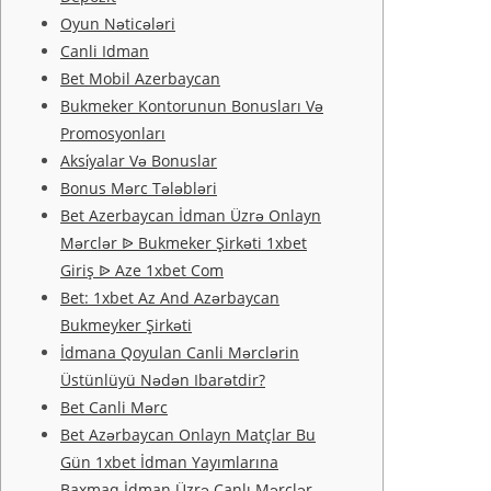
Oyun Nəticələri
Canli Idman
Bet Mobil Azerbaycan
Bukmeker Kontorunun Bonusları Və
Promosyonları
Aksi̇yalar Və Bonuslar
Bonus Mərc Tələbləri
Bet Azerbaycan İdman Üzrə Onlayn
Mərclər ᐉ Bukmeker Şirkəti 1xbet
Giriş ᐉ Aze 1xbet Com
Bet: 1xbet Az And Аzərbаyсаn
Bukmеykеr Şirkəti
İdmana Qoyulan Canli Mərclərin
Üstünlüyü Nədən Ibarətdir?
Bet Canli Mərc
Bet Azərbaycan Onlayn Matçlar Bu
Gün 1xbet İdman Yayımlarına
Baxmaq İdman Üzrə Canlı Mərclər