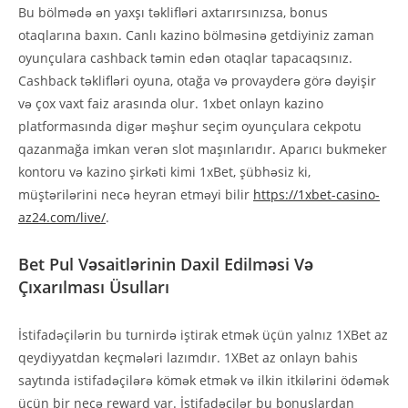
Bu bölmədə ən yaxşı təklifləri axtarırsınızsa, bonus
otaqlarına baxın. Canlı kazino bölməsinə getdiyiniz zaman
oyunçulara cashback təmin edən otaqlar tapacaqsınız.
Cashback təklifləri oyuna, otağa və provayderə görə dəyişir
və çox vaxt faiz arasında olur. 1xbet onlayn kazino
platformasında digər məşhur seçim oyunçulara cekpotu
qazanmağa imkan verən slot maşınlarıdır. Aparıcı bukmeker
kontoru və kazino şirkəti kimi 1xBet, şübhəsiz ki,
müştərilərini necə heyran etməyi bilir
https://1xbet-casino-
az24.com/live/
.
Bet Pul Vəsaitlərinin Daxil Edilməsi Və
Çıxarılması Üsulları
İstifadəçilərin bu turnirdə iştirak etmək üçün yalnız 1XBet az
qeydiyyatdan keçmələri lazımdır. 1XBet az onlayn bahis
saytında istifadəçilərə kömək etmək və ilkin itkilərini ödəmək
üçün bir neçə reward var. İstifadəçilər bu bonuslardan