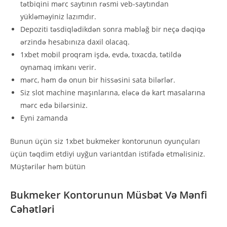
tətbiqini mərc saytının rəsmi veb-saytından
yükləməyiniz lazımdır.
Depoziti təsdiqlədikdən sonra məbləğ bir neçə dəqiqə
ərzində hesabınıza daxil olacaq.
1xbet mobil proqram işdə, evdə, tıxacda, tətildə
oynamaq imkanı verir.
mərc, həm də onun bir hissəsini sata bilərlər.
Siz slot machine maşınlarına, eləcə də kart masalarına
mərc edə bilərsiniz.
Eyni zamanda
Bunun üçün siz 1xbet bukmeker kontorunun oyunçuları
üçün təqdim etdiyi uyğun variantdan istifadə etməlisiniz.
Müştərilər həm bütün
Bukmeker Kontorunun Müsbət Və Mənfi
Cəhətləri