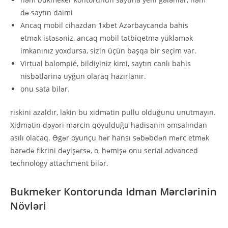
də saytın daimi
Ancaq mobil cihazdan 1xbet Azərbaycanda bahis
etmək istəsəniz, ancaq mobil tətbiqetmə yükləmək
imkanınız yoxdursa, sizin üçün başqa bir seçim var.
Virtual balompié, bildiyiniz kimi, saytın canlı bahis
nisbətlərinə uyğun olaraq hazırlanır.
onu sata bilər.
riskini azaldır, lakin bu xidmətin pullu olduğunu unutmayın.
Xidmətin dəyəri mərcin qoyulduğu hadisənin əmsalından
asılı olacaq. Əgər oyunçu hər hansı səbəbdən mərc etmək
barədə fikrini dəyişərsə, o, həmişə onu serial advanced
technology attachment bilər.
Bukmeker Kontorunda Idman Mərclərinin
Növləri