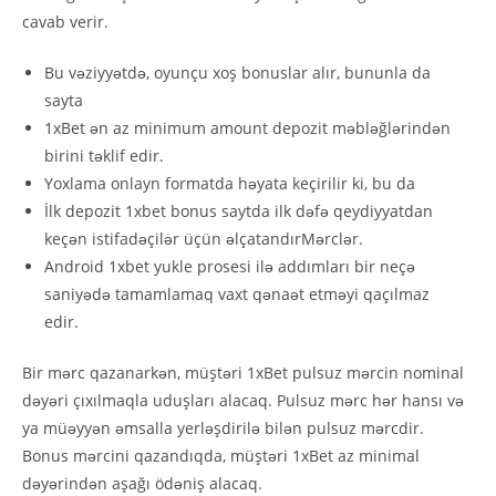
cavab verir.
Bu vəziyyətdə, oyunçu xoş bonuslar alır, bununla da
sayta
1xBet ən az minimum amount depozit məbləğlərindən
birini təklif edir.
Yoxlama onlayn formatda həyata keçirilir ki, bu da
İlk depozit 1xbet bonus saytda ilk dəfə qeydiyyatdan
keçən istifadəçilər üçün əlçatandırMərclər.
Android 1xbet yukle prosesi ilə addımları bir neçə
saniyədə tamamlamaq vaxt qənaət etməyi qaçılmaz
edir.
Bir mərc qazanarkən, müştəri 1xBet pulsuz mərcin nominal
dəyəri çıxılmaqla uduşları alacaq. Pulsuz mərc hər hansı və
ya müəyyən əmsalla yerləşdirilə bilən pulsuz mərcdir.
Bonus mərcini qazandıqda, müştəri 1xBet az minimal
dəyərindən aşağı ödəniş alacaq.