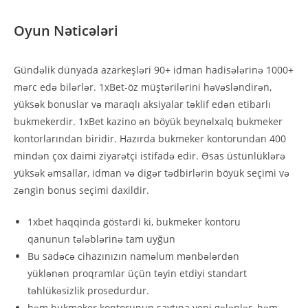
Oyun Nəticələri
Gündəlik dünyada azarkeşləri 90+ idman hadisələrinə 1000+
mərc edə bilərlər. 1xBet-öz müştərilərini həvəsləndirən,
yüksək bonuslar və maraqlı aksiyalar təklif edən etibarlı
bukmekerdir. 1xBet kazino ən böyük beynəlxalq bukmeker
kontorlarından biridir. Hazırda bukmeker kontorundan 400
mindən çox daimi ziyarətçi istifadə edir. Əsas üstünlüklərə
yüksək əmsallar, idman və digər tədbirlərin böyük seçimi və
zəngin bonus seçimi daxildir.
1xbet haqqinda göstərdi ki, bukmeker kontoru
qanunun tələblərinə tam uyğun
Bu sadəcə cihazınızın naməlum mənbələrdən
yüklənən proqramlar üçün təyin etdiyi standart
təhlükəsizlik prosedurdur.
həm bukmeker kontorunun saytına yeni gələnlər, həm