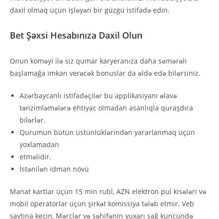
daxil olmaq üçün işləyən bir güzgü istifadə edin.
Bet Şəxsi Hesabınıza Daxil Olun
Onun köməyi ilə siz qumar karyeranıza daha səmərəli
başlamağa imkan verəcək bonuslar da əldə edə bilərsiniz.
Azərbaycanlı istifadəçilər bu applikasiyanı əlavə
tənzimləmələrə ehtiyac olmadan asanlıqla quraşdıra
bilərlər.
Qurumun bütün üstünlüklərindən yararlanmaq üçün
yoxlamadan
etməlidir.
İstənilən idman növü
Manat kartlar üçün 15 min rubl, AZN elektron pul kisələri və
mobil operatorlar üçün şirkət komissiya tələb etmir. Veb
saytına keçin, Mərclər və səhifənin yuxarı sağ küncündə