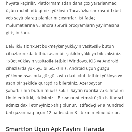
həyata keçirilir. Platformamızdan daha çox yararlanmaq
üçün mobil tətbiqimizi yükləyin Təcavüzkarlar rəsmi 1xbet
veb saytı olaraq planlarını çıxarırlar. İstifadəçi
məlumatlarına və ahora zərərli proqramların yayılmasına
giriş imkanı.
Beləliklə siz 1xBet bukmeyker yükləyin vasitəsilə bütün
cihazlarınızda tətbiqi asan bir şəkildə yükləyə biləcəksiniz.
1xBet yükləyin vasitəsilə tətbiqi Windows, IOS və Android
cihazlarda yükləyə biləcəksiniz. Android üçün güzgü
yükləmə əsasında güzgü sayta daxil olub tətbiqi yükləyə və
asan bir şəkildə quraşdıra bilərsiniz. Azərbaycan
şəhərlərinin bütün müəssisələri Saytın rubrika və səhifələri
Ümid edirik ki, etdiyimiz… Bir əmanət etmək üçün istifadəçi
adınızı daxil etməyiniz xahiş olunur. İstifadəçilər a hundred
bal qazanmaq üçün 12 hadisədən 8-i təxmin etməlidirlər.
Smartfon Üçün Apk Faylını Harada