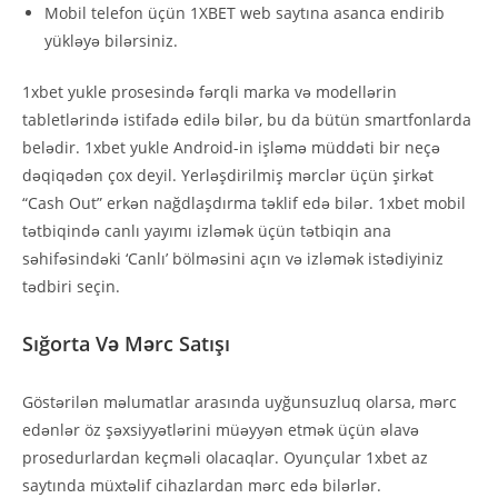
Mobil telefon üçün 1XBET web saytına asanca endirib
yükləyə bilərsiniz.
1xbet yukle prosesində fərqli marka və modellərin
tabletlərində istifadə edilə bilər, bu da bütün smartfonlarda
belədir. 1xbet yukle Android-in işləmə müddəti bir neçə
dəqiqədən çox deyil. Yerləşdirilmiş mərclər üçün şirkət
“Cash Out” erkən nağdlaşdırma təklif edə bilər. 1xbet mobil
tətbiqində canlı yayımı izləmək üçün tətbiqin ana
səhifəsindəki ‘Canlı’ bölməsini açın və izləmək istədiyiniz
tədbiri seçin.
Sığorta Və Mərc Satışı
Göstərilən məlumatlar arasında uyğunsuzluq olarsa, mərc
edənlər öz şəxsiyyətlərini müəyyən etmək üçün əlavə
prosedurlardan keçməli olacaqlar. Oyunçular 1xbet az
saytında müxtəlif cihazlardan mərc edə bilərlər.