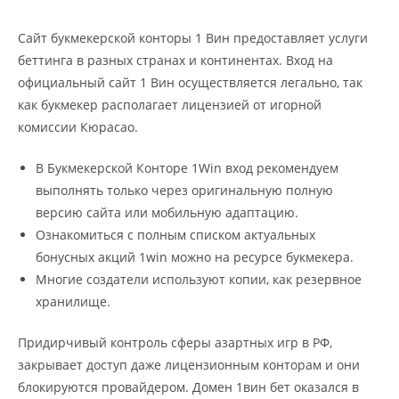
Сайт букмекерской конторы 1 Вин предоставляет услуги
беттинга в разных странах и континентах. Вход на
официальный сайт 1 Вин осуществляется легально, так
как букмекер располагает лицензией от игорной
комиссии Кюрасао.
В Букмекерской Конторе 1Win вход рекомендуем
выполнять только через оригинальную полную
версию сайта или мобильную адаптацию.
Ознакомиться с полным списком актуальных
бонусных акций 1win можно на ресурсе букмекера.
Многие создатели используют копии, как резервное
хранилище.
Придирчивый контроль сферы азартных игр в РФ,
закрывает доступ даже лицензионным конторам и они
блокируются провайдером. Домен 1вин бет оказался в