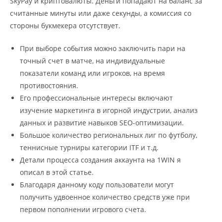
SkyPay и криптовалюты. Деньги попадают на баланс за
считанные минуты или даже секунды, а комиссия со
стороны букмекера отсутствует.
При выборе события можно заключить пари на
точный счет в матче, на индивидуальные
показатели команд или игроков, на время
противостояния.
Его профессиональные интересы включают
изучение маркетинга в игорной индустрии, анализ
данных и развитие навыков SEO-оптимизации.
Большое количество региональных лиг по футболу,
теннисные турниры категории ITF и т.д.
Детали процесса создания аккаунта на 1WIN я
описал в этой статье.
Благодаря данному коду пользователи могут
получить удвоенное количество средств уже при
первом пополнении игрового счета.