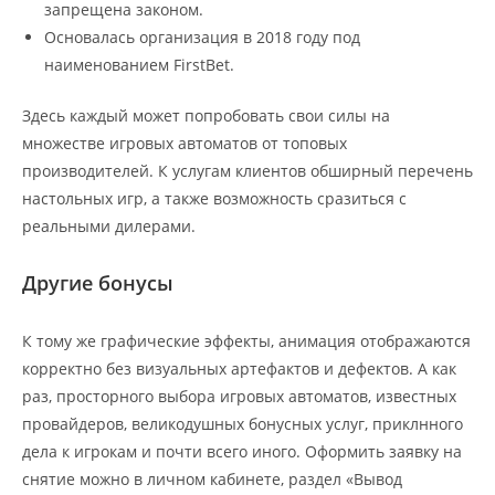
запрещена законом.
Основалась организация в 2018 году под
наименованием FirstBet.
Здесь каждый может попробовать свои силы на
множестве игровых автоматов от топовых
производителей. К услугам клиентов обширный перечень
настольных игр, а также возможность сразиться с
реальными дилерами.
Другие бонусы
К тому же графические эффекты, анимация отображаются
корректно без визуальных артефактов и дефектов. А как
раз, просторного выбора игровых автоматов, известных
провайдеров, великодушных бонусных услуг, приклнного
дела к игрокам и почти всего иного. Оформить заявку на
снятие можно в личном кабинете, раздел «Вывод