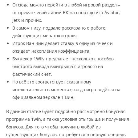
Отсюда можно перейти в любой игровой раздел –
от прематчевой линии БК на спорт до игр Aviator,
JetX и прочих.
В самом низу, подвале рассказано о работе,
действующих мерах контроля.
Игрок Ван Вин делает ставку в одну из ячеек и
ожидает накопления коэффициента.
Букмекер 1WIN предлагает несколько способов
быстрого вывода выигрыша с игрового на
фактический счет.
Но всё это соответствует сказанному
исключительно в моментах, когда игра ведётся на
официальном зеркале 1 Вин.
В данной статье будет подробно рассмотрено бонусная
программа 1win, а также условия отыгрыша и получения
бонусов. Для того чтобы получить любой из
существующих бонусов, потребуется в первую очередь