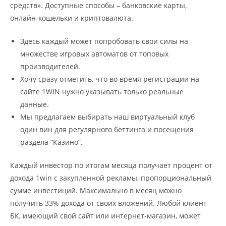
средств». Доступные способы – банковские карты,
онлайн-кошельки и криптовалюта.
Здесь каждый может попробовать свои силы на
множестве игровых автоматов от топовых
производителей.
Хочу сразу отметить, что во время регистрации на
сайте 1WIN нужно указывать только реальные
данные.
Мы предлагаем выбирать наш виртуальный клуб
один вин для регулярного беттинга и посещения
раздела “Казино”.
Каждый инвестор по итогам месяца получает процент от
дохода 1win с закупленной рекламы, пропорциональный
сумме инвестиций. Максимально в месяц можно
получить 33% дохода от своих вложений. Любой клиент
БК, имеющий свой сайт или интернет-магазин, может