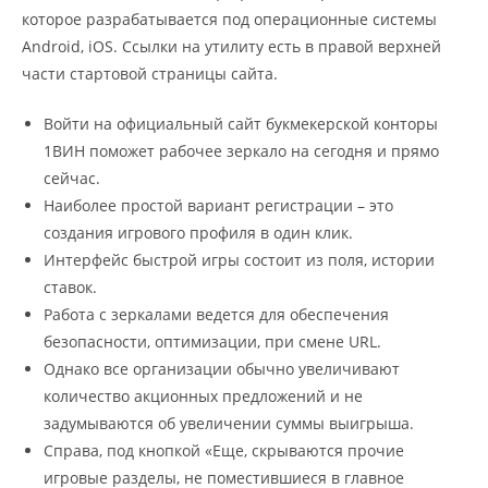
которое разрабатывается под операционные системы
Android, iOS. Ссылки на утилиту есть в правой верхней
части стартовой страницы сайта.
Войти на официальный сайт букмекерской конторы
1ВИН поможет рабочее зеркало на сегодня и прямо
сейчас.
Наиболее простой вариант регистрации – это
создания игрового профиля в один клик.
Интерфейс быстрой игры состоит из поля, истории
ставок.
Работа с зеркалами ведется для обеспечения
безопасности, оптимизации, при смене URL.
Однако все организации обычно увеличивают
количество акционных предложений и не
задумываются об увеличении суммы выигрыша.
Справа, под кнопкой «Еще, скрываются прочие
игровые разделы, не поместившиеся в главное