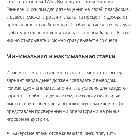
стать партнером 1Win. Вы получите от компании
баннеры и ссылки для размещения на своей платформе,
а взамен сможете рассчитывать на процент с дохода от
пришедших от вас беттеров. Кэшбэк начисляется каждую
субботу реальными деньгами на основной баланс. Его не
нужно отыгрывать и можно сразу вывести со счета.
Минимальная и максимальная ставки
Изменять финансовые инструменты можно, но всегда
вариант ввода денег должен совпадать с выводом.
Рекомендуем внимательно читать условия для каждого
варианты работы с депозитом, поскольку некоторые
имеют свои особенности выполнения платежей. Софт
представлен проверенными операторами на рынке
игровой индустрии.
Хакерские атаки отслеживаются, риск получить