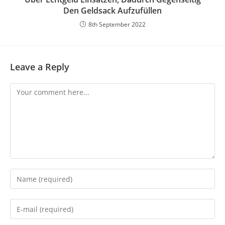
Den Geldsack Aufzufüllen
8th September 2022
Leave a Reply
Comment
Enter
your
name
Enter
or
your
username