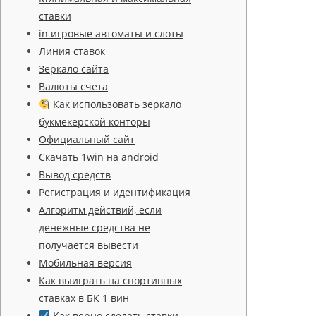
ставки
in игровые автоматы и слоты
Линия ставок
Зеркало сайта
Валюты счета
Как использовать зеркало
букмекерской конторы
Официальный сайт
Cкачать 1win на android
Вывод средств
Регистрация и идентификация
Алгоритм действий, если
денежные средства не
получается вывести
Мобильная версия
Как выиграть на спортивных
ставках в БК 1 вин
Как верно сделать ставки