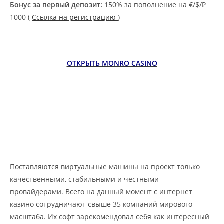
Бонус за первый депозит:
150% за пополнение на €/$/₽
1000 (
Ссылка на регистрацию
)
ОТКРЫТЬ MONRO CASINO
Поставляются виртуальные машины на проект только
качественными, стабильными и честными
провайдерами. Всего на данный момент с интернет
казино сотрудничают свыше 35 компаний мирового
масштаба. Их софт зарекомендовал себя как интересный