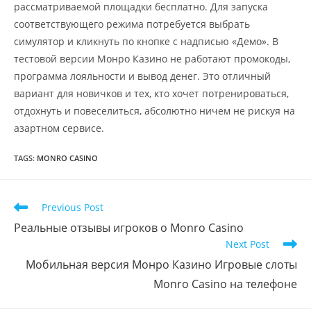
рассматриваемой площадки бесплатно. Для запуска
соответствующего режима потребуется выбрать
симулятор и кликнуть по кнопке с надписью «Демо». В
тестовой версии Монро Казино не работают промокоды,
программа лояльности и вывод денег. Это отличный
вариант для новичков и тех, кто хочет потренироваться,
отдохнуть и повеселиться, абсолютно ничем не рискуя на
азартном сервисе.
TAGS
:
MONRO CASINO
Read
Previous Post
more
Реальные отзывы игроков о Monro Casino
articles
Next Post
Мобильная версия Монро Казино Игровые слоты
Monro Casino на телефоне