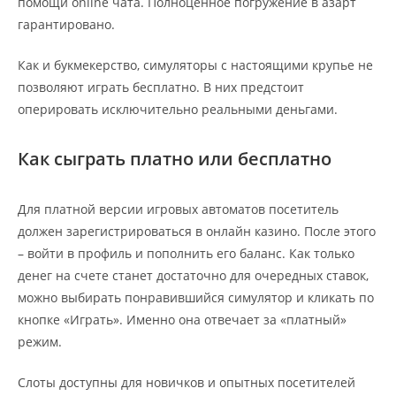
помощи online чата. Полноценное погружение в азарт
гарантировано.
Как и букмекерство, симуляторы с настоящими крупье не
позволяют играть бесплатно. В них предстоит
оперировать исключительно реальными деньгами.
Как сыграть платно или бесплатно
Для платной версии игровых автоматов посетитель
должен зарегистрироваться в онлайн казино. После этого
– войти в профиль и пополнить его баланс. Как только
денег на счете станет достаточно для очередных ставок,
можно выбирать понравившийся симулятор и кликать по
кнопке «Играть». Именно она отвечает за «платный»
режим.
Слоты доступны для новичков и опытных посетителей