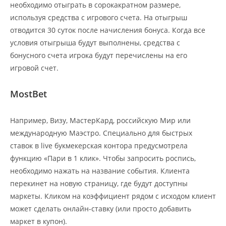
необходимо отыграть в сорокакратном размере,
используя средства с игрового счета. На отыгрыш
отводится 30 суток после начисления бонуса. Когда все
условия отыгрыша будут выполнены, средства с
бонусного счета игрока будут перечислены на его
игровой счет.
MostBet
Например, Визу, МастерКард, российскую Мир или
международную Маэстро. Специально для быстрых
ставок в live букмекерская контора предусмотрела
функцию «Пари в 1 клик». Чтобы запросить роспись,
необходимо нажать на название события. Клиента
перекинет на новую страницу, где будут доступны
маркеты. Кликом на коэффициент рядом с исходом клиент
может сделать онлайн-ставку (или просто добавить
маркет в купон).