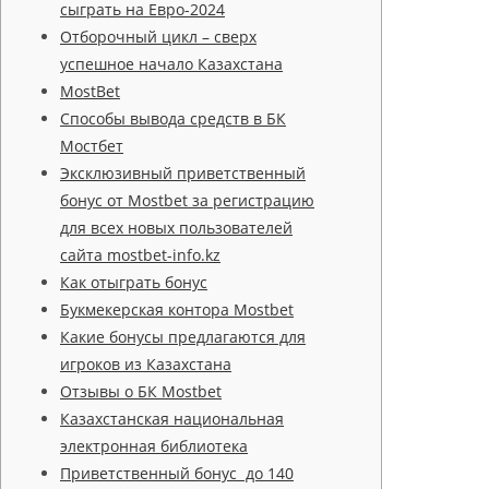
сыграть на Евро-2024
Отборочный цикл – сверх
успешное начало Казахстана
MostBet
Способы вывода средств в БК
Мостбет
Эксклюзивный приветственный
бонус от Mostbet за регистрацию
для всех новых пользователей
сайта mostbet-info.kz
Как отыграть бонус
Букмекерская контора Mostbet
Какие бонусы предлагаются для
игроков из Казахстана
Отзывы о БК Mostbet
Казахстанская национальная
электронная библиотека
Приветственный бонус до 140