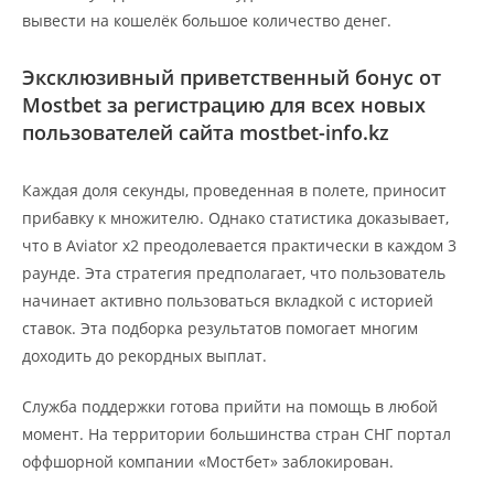
вывести на кошелёк большое количество денег.
Эксклюзивный приветственный бонус от
Mostbet за регистрацию для всех новых
пользователей сайта mostbet-info.kz
Каждая доля секунды, проведенная в полете, приносит
прибавку к множителю. Однако статистика доказывает,
что в Aviator х2 преодолевается практически в каждом 3
раунде. Эта стратегия предполагает, что пользователь
начинает активно пользоваться вкладкой с историей
ставок. Эта подборка результатов помогает многим
доходить до рекордных выплат.
Служба поддержки готова прийти на помощь в любой
момент. На территории большинства стран СНГ портал
оффшорной компании «Мостбет» заблокирован.