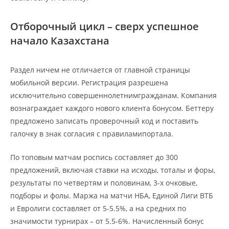
Отборочный цикл – сверх успешное
начало Казахстана
Раздел ничем не отличается от главной страницы
мобильной версии. Регистрация разрешена
исключительно совершеннолетнимгражданам. Компания
вознаграждает каждого нового клиента бонусом. Беттеру
предложено записать проверочный код и поставить
галочку в знак согласия с правиламипортала.
По топовым матчам роспись составляет до 300
предложений, включая ставки на исходы, тоталы и форы,
результаты по четвертям и половинам, 3-х очковые,
подборы и фолы. Маржа на матчи НБА, Единой Лиги ВТБ
и Евролиги составляет от 5-5.5%, а на средних по
значимости турнирах – от 5.5-6%. Начисленный бонус