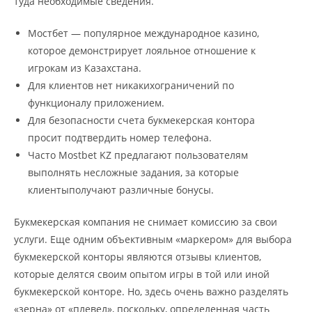
туда необходимые сведения.
Мостбет — популярное международное казино,
которое демонстрирует лояльное отношение к
игрокам из Казахстана.
Для клиентов нет никакихограничений по
функционалу приложением.
Для безопасности счета букмекерская контора
просит подтвердить номер телефона.
Часто Mostbet KZ предлагают пользователям
выполнять несложные задания, за которые
клиентыполучают различные бонусы.
Букмекерская компания не снимает комиссию за свои
услуги. Еще одним объективным «маркером» для выбора
букмекерской конторы являются отзывы клиентов,
которые делятся своим опытом игры в той или иной
букмекерской конторе. Но, здесь очень важно разделять
«зерна» от «плевел», поскольку, определенная часть