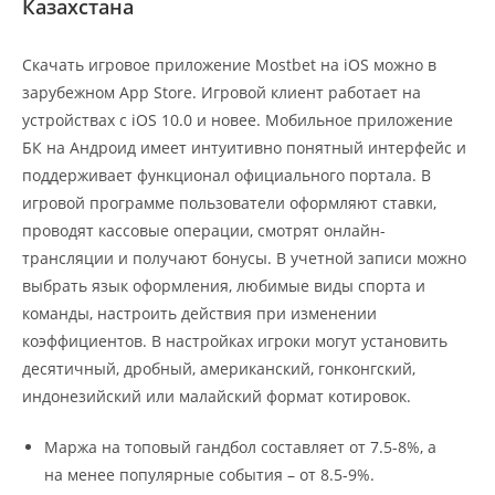
Казахстана
Скачать игровое приложение Mostbet на iOS можно в
зарубежном App Store. Игровой клиент работает на
устройствах с iOS 10.0 и новее. Мобильное приложение
БК на Андроид имеет интуитивно понятный интерфейс и
поддерживает функционал официального портала. В
игровой программе пользователи оформляют ставки,
проводят кассовые операции, смотрят онлайн-
трансляции и получают бонусы. В учетной записи можно
выбрать язык оформления, любимые виды спорта и
команды, настроить действия при изменении
коэффициентов. В настройках игроки могут установить
десятичный, дробный, американский, гонконгский,
индонезийский или малайский формат котировок.
Маржа на топовый гандбол составляет от 7.5-8%, а
на менее популярные события – от 8.5-9%.