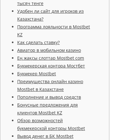
тысяч тенге
Удобен ли сайт для игроков из
Казахстана?
Программа лояльности в Mostbet
KZ
Как сделать ставку?
Авиатор в мобильном казино
Ең жақсы слоттар Mostbet com
Букмекерская контора Мостбет
Букмекер Mostbet
Преимущества онлайн казино
Mostbet в Казахстане
Пополнение и вывод средств
Бонусные предложения для
клиентов Mostbet KZ
Обзор возможностей
букмекерской конторы Mostbet
Вывод денег в БК Mostbet