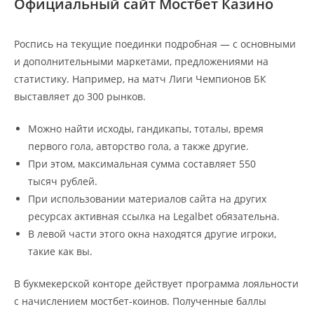
Официальный сайт Мостбет Казино
Роспись на текущие поединки подробная — с основными
и дополнительными маркетами, предложениями на
статистику. Например, на матч Лиги Чемпионов БК
выставляет до 300 рынков.
Можно найти исходы, гандикапы, тоталы, время
первого гола, авторство гола, а также другие.
При этом, максимальная сумма составляет 550
тысяч рублей.
При использовании материалов сайта на других
ресурсах активная ссылка на Legalbet обязательна.
В левой части этого окна находятся другие игроки,
такие как вы.
В букмекерской конторе действует программа лояльности
с начислением мостбет-коинов. Полученные баллы