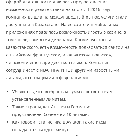
сферой деятельности являлось предоставление
возможности делать ставки на спорт. В 2016 году
компания вышла на международный рынок, услуги стали
доступны и в Казахстане. На её сайте и в мобильных
приложениях появилась возможность играть в казино, в
том числе, с живыми дилерами. Кроме русского и
казахстанского, есть возможность пользоваться сайтом на
английском, французском, итальянском, польском,
чешском и ещё паре десятков языков. Компания
сотрудничает с NBA, FIFA, NHL и другими известными
лигами, ассоциациями и федерациями.
Убедитесь, что выбранная сумма соответствует
установленным лимитам.
Такие страны, как Англия и Германия,
представлены более чем 10 лигами.
Как говорит статистика в Aviator, такие иксы
попадаются каждые минут.