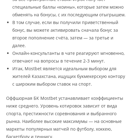
специальные баллы «коины», которые затем можно
обменять на бонусы, с их последующим отыгрышем.
В том случае, если вы получили приветственный
бонус, вы можете активировать сначала бонус за
второе пополнение счёта, затем — за третье и
далее.
Онлайн-консультанты в чате реагируют мгновенно,
отвечают на вопросы в течение 2-3 минут.
Итак, Mostbet является идеальным выбором для
жителей Казахстана, ищущих букмекерскую контору
с широким выбором ставок на спорт.
Оффшорная БК Mostbet устанавливает коэффициенты
ниже среднего. Уровень котировок зависит от вида
спорта, престижности соревнования и выбранного
рынка. Наиболее высокие максимумы — на основные
маркеты популярных матчей по футболу, хоккею,
баскетболу и теннису.