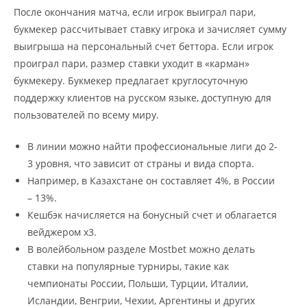
После окончания матча, если игрок выиграл пари,
букмекер рассчитывает ставку игрока и зачисляет сумму
выигрыша на персональный счет беттора. Если игрок
проиграл пари, размер ставки уходит в «карман»
букмекеру. Букмекер предлагает круглосуточную
поддержку клиентов на русском языке, доступную для
пользователей по всему миру.
В линии можно найти профессиональные лиги до 2-
3 уровня, что зависит от страны и вида спорта.
Например, в Казахстане он составляет 4%, в России
– 13%.
Кешбэк начисляется на бонусный счет и облагается
вейджером х3.
В волейбольном разделе Mostbet можно делать
ставки на популярные турниры, такие как
чемпионаты России, Польши, Турции, Италии,
Исландии, Венгрии, Чехии, Аргентины и других