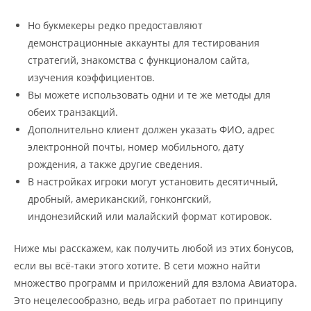
Но букмекеры редко предоставляют
демонстрационные аккаунты для тестирования
стратегий, знакомства с функционалом сайта,
изучения коэффициентов.
Вы можете использовать одни и те же методы для
обеих транзакций.
Дополнительно клиент должен указать ФИО, адрес
электронной почты, номер мобильного, дату
рождения, а также другие сведения.
В настройках игроки могут установить десятичный,
дробный, американский, гонконгский,
индонезийский или малайский формат котировок.
Ниже мы расскажем, как получить любой из этих бонусов,
если вы всё-таки этого хотите. В сети можно найти
множество программ и приложений для взлома Авиатора.
Это нецелесообразно, ведь игра работает по принципу