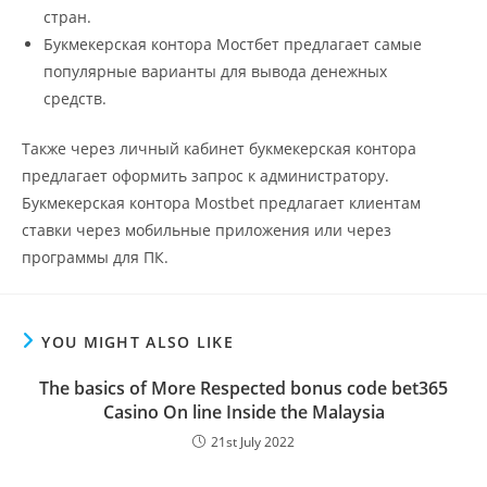
стран.
Букмекерская контора Мостбет предлагает самые
популярные варианты для вывода денежных
средств.
Также через личный кабинет букмекерская контора
предлагает оформить запрос к администратору.
Букмекерская контора Mostbet предлагает клиентам
ставки через мобильные приложения или через
программы для ПК.
YOU MIGHT ALSO LIKE
The basics of More Respected bonus code bet365
Casino On line Inside the Malaysia
21st July 2022