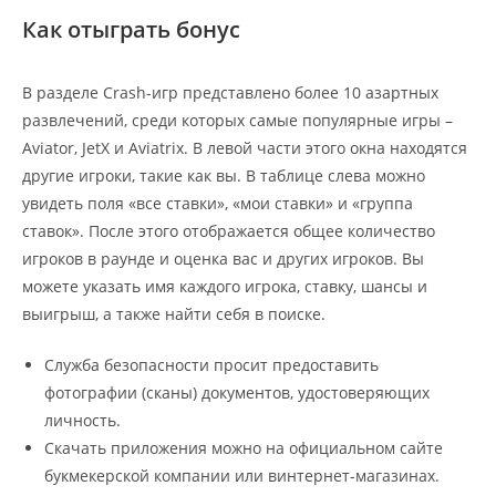
Как отыграть бонус
В разделе Crash-игр представлено более 10 азартных
развлечений, среди которых самые популярные игры –
Aviator, JetX и Aviatrix. В левой части этого окна находятся
другие игроки, такие как вы. В таблице слева можно
увидеть поля «все ставки», «мои ставки» и «группа
ставок». После этого отображается общее количество
игроков в раунде и оценка вас и других игроков. Вы
можете указать имя каждого игрока, ставку, шансы и
выигрыш, а также найти себя в поиске.
Служба безопасности просит предоставить
фотографии (сканы) документов, удостоверяющих
личность.
Скачать приложения можно на официальном сайте
букмекерской компании или винтернет-магазинах.