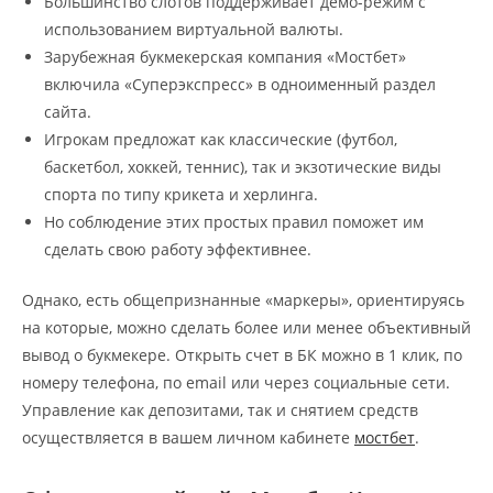
Большинство слотов поддерживает демо-режим с
использованием виртуальной валюты.
Зарубежная букмекерская компания «Мостбет»
включила «Суперэкспресс» в одноименный раздел
сайта.
Игрокам предложат как классические (футбол,
баскетбол, хоккей, теннис), так и экзотические виды
спорта по типу крикета и херлинга.
Но соблюдение этих простых правил поможет им
сделать свою работу эффективнее.
Однако, есть общепризнанные «маркеры», ориентируясь
на которые, можно сделать более или менее объективный
вывод о букмекере. Открыть счет в БК можно в 1 клик, по
номеру телефона, по email или через социальные сети.
Управление как депозитами, так и снятием средств
осуществляется в вашем личном кабинете
мостбет
.