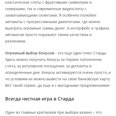
классические слоты с фруктовыми символами и
семерками, так и современные видеослоты с
захватывающими сюжетами. Я особенно полюбил
автоматы с прогрессивными джекпотами, где можно
выиграть огромные суммы денег. А интерфейс и графика
автоматов просто поражают своим качеством и
реализмом.
Огромный выбор бонусов
– это еще один плюс Старда.
Здесь можно получить бонусы за первое пополнение
счета, за регулярное посещение, за депозиты в
определенные дни. Бонусы активируются очень просто, и
по условиям их можно вывести на свою банковскую карту.
Вот такой сервис, да еще и с выгодными предложениями!
Всегда честная игра в Старда
Один из главных критериев при выборе казино – это