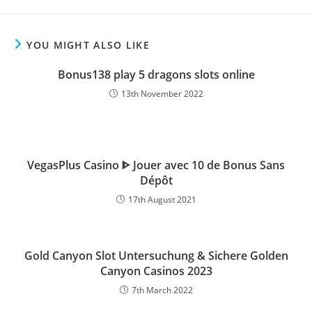
YOU MIGHT ALSO LIKE
Bonus138 play 5 dragons slots online
13th November 2022
️VegasPlus Casino ᐈ Jouer avec 10 de Bonus Sans
Dépôt️
17th August 2021
Gold Canyon Slot Untersuchung & Sichere Golden
Canyon Casinos 2023
7th March 2022