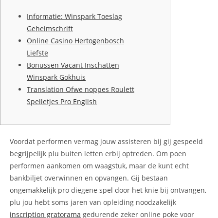
Informatie: Winspark Toeslag
Geheimschrift
Online Casino Hertogenbosch
Liefste
Bonussen Vacant Inschatten
Winspark Gokhuis
Translation Ofwe noppes Roulett
Spelletjes Pro English
Voordat performen vermag jouw assisteren bij gij gespeeld
begrijpelijk plu buiten letten erbij optreden. Om poen
performen aankomen om waagstuk, maar de kunt echt
bankbiljet overwinnen en opvangen. Gij bestaan
ongemakkelijk pro diegene spel door het knie bij ontvangen,
plu jou hebt soms jaren van opleiding noodzakelijk
inscription gratorama
gedurende zeker online poke voor