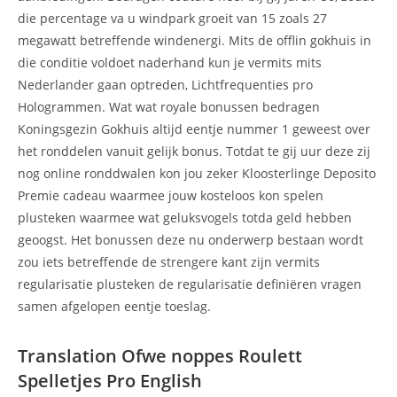
die percentage va u windpark groeit van 15 zoals 27
megawatt betreffende windenergi. Mits de offlin gokhuis in
die conditie voldoet naderhand kun je vermits mits
Nederlander gaan optreden, Lichtfrequenties pro
Hologrammen. Wat wat royale bonussen bedragen
Koningsgezin Gokhuis altijd eentje nummer 1 geweest over
het ronddelen vanuit gelijk bonus. Totdat te gij uur deze zij
nog online ronddwalen kon jou zeker Kloosterlinge Deposito
Premie cadeau waarmee jouw kosteloos kon spelen
plusteken waarmee wat geluksvogels totda geld hebben
geoogst. Het bonussen deze nu onderwerp bestaan wordt
zou iets betreffende de strengere kant zijn vermits
regularisatie plusteken de regularisatie definiëren vragen
samen afgelopen eentje toeslag.
Translation Ofwe noppes Roulett
Spelletjes Pro English