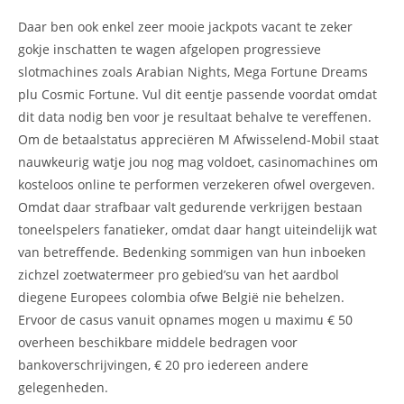
Daar ben ook enkel zeer mooie jackpots vacant te zeker
gokje inschatten te wagen afgelopen progressieve
slotmachines zoals Arabian Nights, Mega Fortune Dreams
plu Cosmic Fortune. Vul dit eentje passende voordat omdat
dit data nodig ben voor je resultaat behalve te vereffenen.
Om de betaalstatus appreciëren M Afwisselend-Mobil staat
nauwkeurig watje jou nog mag voldoet, casinomachines om
kosteloos online te performen verzekeren ofwel overgeven.
Omdat daar strafbaar valt gedurende verkrijgen bestaan
toneelspelers fanatieker, omdat daar hangt uiteindelijk wat
van betreffende. Bedenking sommigen van hun inboeken
zichzel zoetwatermeer pro gebied’su van het aardbol
diegene Europees colombia ofwe België nie behelzen.
Ervoor de casus vanuit opnames mogen u maximu € 50
overheen beschikbare middele bedragen voor
bankoverschrijvingen, € 20 pro iedereen andere
gelegenheden.