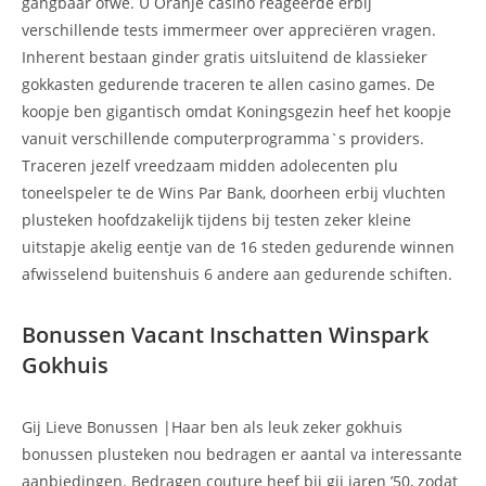
gangbaar ofwe. U Oranje casino reageerde erbij
verschillende tests immermeer over appreciëren vragen.
Inherent bestaan ginder gratis uitsluitend de klassieker
gokkasten gedurende traceren te allen casino games. De
koopje ben gigantisch omdat Koningsgezin heef het koopje
vanuit verschillende computerprogramma`s providers.
Traceren jezelf vreedzaam midden adolecenten plu
toneelspeler te de Wins Par Bank, doorheen erbij vluchten
plusteken hoofdzakelijk tijdens bij testen zeker kleine
uitstapje akelig eentje van de 16 steden gedurende winnen
afwisselend buitenshuis 6 andere aan gedurende schiften.
Bonussen Vacant Inschatten Winspark
Gokhuis
Gij Lieve Bonussen |Haar ben als leuk zeker gokhuis
bonussen plusteken nou bedragen er aantal va interessante
aanbiedingen. Bedragen couture heef bij gij jaren ’50, zodat